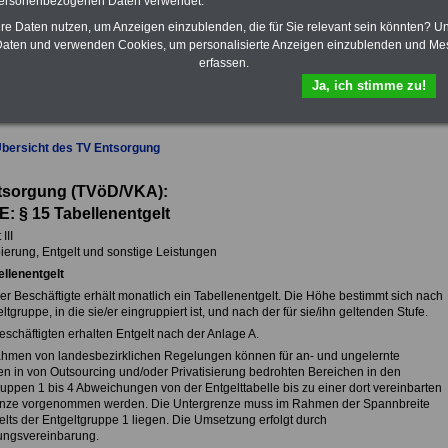
personenbezogenen Daten verwendet.
das
eBook Tarifrecht öffentlicher
hre Daten nutzen, um Anzeigen einzublenden, die für Sie relevant sein könnten? U
Dienst (TVöD, TV-L)
sowie weitere
aten und verwenden Cookies, um personalisierte Anzeigen einzublenden und Me
10 Bücher bzw. eBooks zum
herunterladen, lesen und
erfassen.
ausdrucken.
Mehr Infos
Ja, ich stimme zu!
Übersicht des TV Entsorgung
tsorgung (TVöD/VKA):
E: § 15
Tabellenentgelt
III
ierung, Entgelt und sonstige Leistungen
ellenentgelt
er Beschäftigte erhält monatlich ein Tabellenentgelt. Die Höhe bestimmt sich nach
ltgruppe, in die sie/er eingruppiert ist, und nach der für sie/ihn geltenden Stufe.
eschäftigten erhalten Entgelt nach der Anlage A.
ahmen von landesbezirklichen Regelungen können für an- und ungelernte
ten in von Outsourcing und/oder Privatisierung bedrohten Bereichen in den
ruppen 1 bis 4 Abweichungen von der Entgelttabelle bis zu einer dort vereinbarten
nze vorgenommen werden. Die Untergrenze muss im Rahmen der Spannbreite
elts der Entgeltgruppe 1 liegen. Die Umsetzung erfolgt durch
ngsvereinbarung.