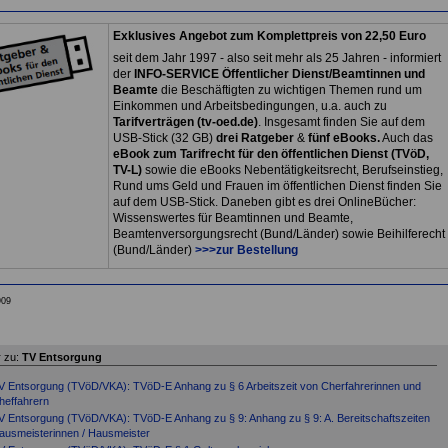
Exklusives Angebot zum Komplettpreis von 22,50 Euro
seit dem Jahr 1997 - also seit mehr als 25 Jahren - informiert
der
INFO-SERVICE Öffentlicher Dienst/Beamtinnen und
Beamte
die Beschäftigten zu wichtigen Themen rund um
Einkommen und Arbeitsbedingungen, u.a. auch zu
Tarifverträgen (tv-oed.de)
. Insgesamt finden Sie auf dem
USB-Stick (32 GB)
drei Ratgeber
&
fünf eBooks.
Auch das
eBook zum Tarifrecht für den öffentlichen Dienst (TVöD,
TV-L)
sowie die eBooks Nebentätigkeitsrecht, Berufseinstieg,
Rund ums Geld und Frauen im öffentlichen Dienst finden Sie
auf dem USB-Stick. Daneben gibt es drei OnlineBücher:
Wissenswertes für Beamtinnen und Beamte,
Beamtenversorgungsrecht (Bund/Länder) sowie Beihilferecht
(Bund/Länder)
>>>zur Bestellung
909
 zu:
TV Entsorgung
V Entsorgung (TVöD/VKA): TVöD-E Anhang zu § 6 Arbeitszeit von Cherfahrerinnen und
heffahrern
V Entsorgung (TVöD/VKA): TVöD-E Anhang zu § 9: Anhang zu § 9: A. Bereitschaftszeiten
ausmeisterinnen / Hausmeister