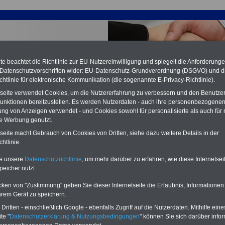
e beachtet die Richtlinie zur EU-Nutzereinwilligung und spiegelt die Anforderung
 Datenschutzvorschriften wider: EU-Datenschutz-Grundverordnung (DSGVO) und d
chtlinie für elektronische Kommunikation (die sogenannte E-Privacy-Richtlinie).
tseite verwendet Cookies, um die Nutzererfahrung zu verbessern und den Benutze
unktionen bereitzustellen. Es werden Nutzerdaten - auch ihre personenbezogenen
ung von Anzeigen verwendet - und Cookies sowohl für personalisierte als auch für 
te Werbung genutzt.
tseite macht Gebrauch von Cookies von Dritten, siehe dazu weitere Details in der
sorgung (TVöD/VKA): TVöD-E § 15 Tabellenentgelt
htlinie.
PDF-SERVICE:
15 Euro
Neu aufgelegt: Oktober 2025
te unsere
Datenschutzrichtlinie
, um mehr darüber zu erfahren, wie diese Internetse
Zum Komplettpreis von nur 15,00
peicher nutzt.
Euro (inkl. MwSt.) bei einer Laufzeit
von 12 Monaten bleiben Sie bei den
cken von "Zustimmung" geben Sie dieser Internetseite die Erlaubnis, Informationen
wichtigen Fragen zum Öffentlichen
hrem Gerät zu speichern.
Dienst auf dem Laufenden, u.a.
Tarifverträge für den öffentlichen
ritten - einschließlich Google - ebenfalls Zugriff auf die Nutzerdaten. Mithilfe eine
Dienst:
te "
Datenschutzerklärung & Nutzungsbedingungen
" können Sie sich darüber infor
Im Portal
PDF-SERVICE
findn Sie