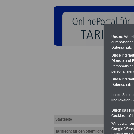
Unsere Websit
europäischer
Datenschutzri
Diese Interne
Dienste und F
Personalisier
personalisier
Diese Interne
TV Ent
Datenschutzric
Lesen Sie bit
und lokalen S
Durch das Kli
Cookies auf I
Startseite
Wir gewähren D
Google-Websi
Tarifrecht für den öffentlichen