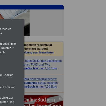
en zweier
ie
rn bestimmte
Sie möchten regelmäßig
 Daten zur
informiert werden?
nicht
Anmeldung zum Newsletter
ACHTUNG
Tarifrecht für den öffentlichen
Dienst: TVöD und TV-L
>>>
OnlineBuch
für nur 7,50 Euro
ite Cookies
ACHTUNG
Nebentätigkeitsrecht:
vor Jobaufnahme
schlau machen
>>>
OnlineBuch
für nur 7,50 Euro
 in Form von
s Links zur
mieren, wie