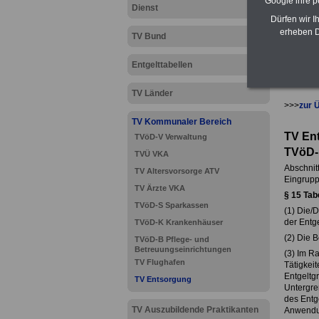
Google ihre 
Dienst
Dürfen wir I
erheben D
TV Bund
Entgelttabellen
TV Länder
>>>
zur 
TV Kommunaler Bereich
TV En
TVöD-V Verwaltung
TVöD-
TVÜ VKA
Abschnitt 
TV Altersvorsorge ATV
Eingrupp
TV Ärzte VKA
§ 15
Tab
TVöD-S Sparkassen
(1) Die/D
der Entge
TVöD-K Krankenhäuser
(2) Die B
TVöD-B Pflege- und
Betreuungseinrichtungen
(3) Im R
TV Flughafen
Tätigkei
Entgeltg
TV Entsorgung
Untergre
des Entg
TV Auszubildende Praktikanten
Anwendu