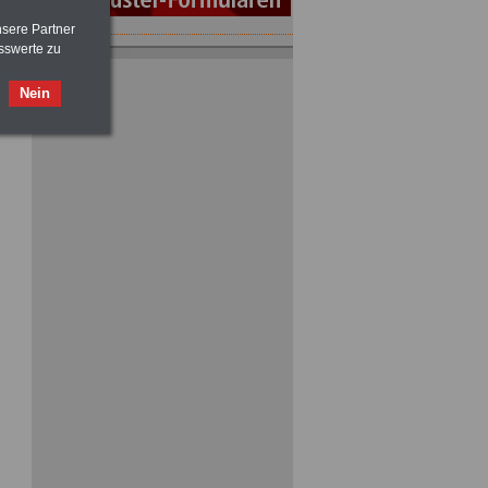
nsere Partner
sswerte zu
ACHTUNG
Tarifrecht für den öffentlichen
Dienst: TVöD und TV-L
>>>
OnlineBuch
für nur 7,50 Euro
Nein
ACHTUNG
Nebentätigkeitsrecht:
vor Jobaufnahme
schlau machen
>>>
OnlineBuch
für nur 7,50 Euro