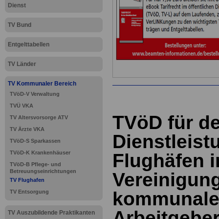
Dienst
TV Bund
Entgelttabellen
TV Länder
TV Kommunaler Bereich
TVöD-V Verwaltung
TVÜ VKA
TVöD für d
TV Altersvorsorge ATV
TV Ärzte VKA
Dienstleist
TVöD-S Sparkassen
TVöD-K Krankenhäuser
Flughäfen i
TVöD-B Pflege- und
Betreuungseinrichtungen
Vereinigung
TV Flughafen
kommunal
TV Entsorgung
Arbeitgebe
TV Auszubildende Praktikanten