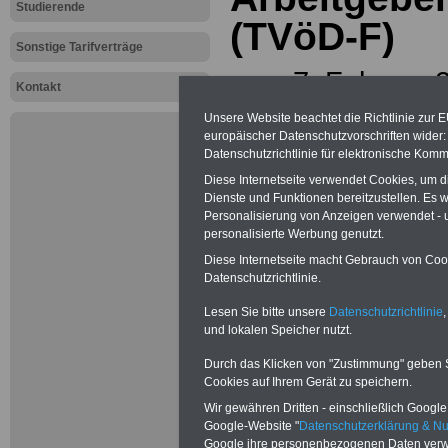
Studierende
(TVöD-F)
Sonstige Tarifverträge
vom 7. Februar 
Kontakt
der Änderungsve
Unsere Website beachtet die Richtlinie zur 
europäischer Datenschutzvorschriften wide
vom 25.10.2020
Datenschutzrichtlinie für elektronische Komm
Diese Internetseite verwendet Cookies, um 
Inhaltsgleich ve
Dienste und Funktionen bereitzustellen. Es
Personalisierung von Anzeigen verwendet - un
personalisierte Werbung genutzt.
Vereinigung der
Diese Internetseite macht Gebrauch von Cooki
Arbeitgeberverb
Datenschutzrichtlinie.
Lesen Sie bitte unsere
Datenschutzrichtlinie
,
Gewerkschaften v
und lokalen Speicher nutzt.
Dienstleistungsg
Durch das Klicken von "Zustimmung" geben Sie
Cookies auf Ihrem Gerät zu speichern.
und dbb beamten
Wir gewähren Dritten - einschließlich Google -
Google-Website "
Datenschutzerklärung & N
Die durchgeschr
Google ihre personenbezogenen Daten verw