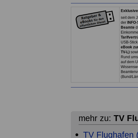
Exklusive
seit dem J
der
INFO-
Beamte
d
Einkommen
Tarifvertr
USB-Stick
eBook zum
TV-L)
sowi
Rund ums 
auf dem U
Wissenswe
Beamtenve
(Bund/Lä
mehr zu:
TV Fl
TV Flughafen