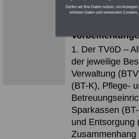
den Stand vom 1
Dürfen wir Ihre Daten nutzen, um Anzeigen 
erheben Daten und verwenden Cookies, 
wieder.
Vorbemerkung
1. Der TVöD – Al
der jeweilige Bes
Verwaltung (BTV
(BT-K), Pflege- 
Betreuungseinric
Sparkassen (BT-
und Entsorgung (
Zusammenhang da