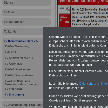
Dienst
TV Bund
Entgelttabellen
TV Länder
Unsere Website beachtet die Richtlinie zur 
TV Kommunaler Bereich
europäischer Datenschutzvorschriften wide
Datenschutzrichtlinie für elektronische Komm
TVöD-V Verwaltung
Diese Internetseite verwendet Cookies, um 
TVÜ VKA
Dienste und Funktionen bereitzustellen. Es
>>>
zur Übersic
TV Altersvorsorge ATV
Personalisierung von Anzeigen verwendet - un
TV Ärzte VKA
personalisierte Werbung genutzt.
Entsorgung
TVöD-S Sparkassen
Diese Internetseite macht Gebrauch von Cooki
TVöD-K Krankenhäuser
Datenschutzrichtlinie.
TVöD-B Pflege- und
Lesen Sie bitte unsere
Datenschutzrichtlinie
,
Betreuungseinrichtungen
TV Entsorg
und lokalen Speicher nutzt.
TV Flughafen
TV Entsorgung
Durch das Klicken von "Zustimmung" geben Sie
(TVöD/VKA)
Cookies auf Ihrem Gerät zu speichern.
TV Auszubildende Praktikanten
Wir gewähren Dritten - einschließlich Google -