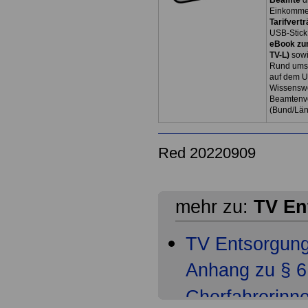
Beamte
d
Einkommen
Tarifvertr
USB-Stick
eBook zum
TV-L)
sowi
Rund ums 
auf dem U
Wissenswe
Beamtenve
(Bund/Lä
Red 20220909
mehr zu:
TV En
TV Entsorgun
Anhang zu § 6 
Cherfahrerinn