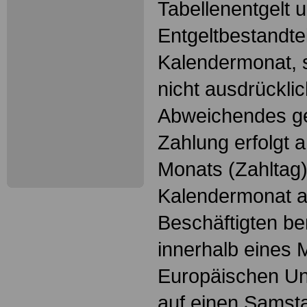
Tabellenentgelt 
Entgeltbestandtei
Kalendermonat, so
nicht ausdrückli
Abweichendes ger
Zahlung erfolgt 
Monats (Zahltag)
Kalendermonat a
Beschäftigten b
innerhalb eines M
Europäischen Uni
auf einen Samsta