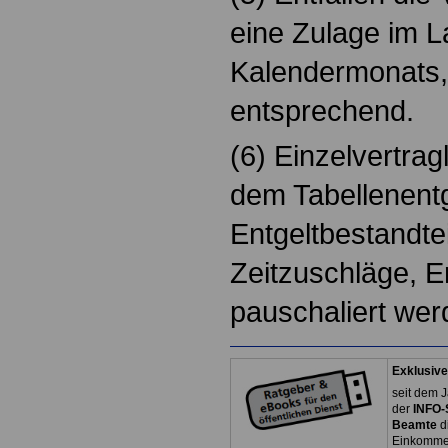
eine Zulage im L
Kalendermonats, 
entsprechend.
(6) Einzelvertra
dem Tabellenent
Entgeltbestandtei
Zeitzuschläge, 
pauschaliert wer
Exklusive
seit dem J
der
INFO-
Beamte
d
Einkommen