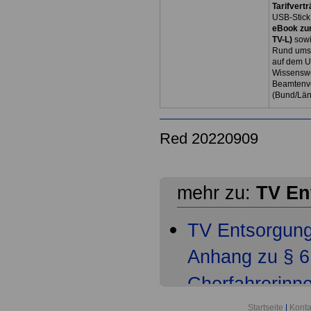
Tarifvertr
USB-Stick
eBook zum
TV-L)
sowi
Rund ums 
auf dem U
Wissenswe
Beamtenve
(Bund/Lä
Red 20220909
mehr zu:
TV En
TV Entsorgun
Anhang zu § 6 
Cherfahrerinn
Startseite
|
Konta