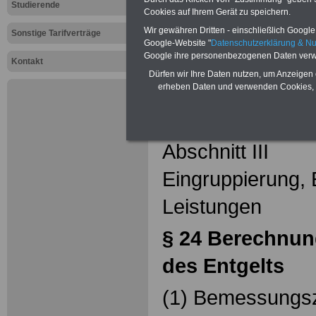
TV Entsorg
Studierende
Cookies auf Ihrem Gerät zu speichern.
(TVöD/VKA)
Wir gewähren Dritten - einschließlich Google -
Sonstige Tarifverträge
Google-Website "
Datenschutzerklärung & N
TVöD-E: § 
Google ihre personenbezogenen Daten verw
Kontakt
Dürfen wir Ihre Daten nutzen, um Anzeigen 
und Auszah
erheben Daten und verwenden Cookies, 
Entgelts
Abschnitt III
Eingruppierung, 
Leistungen
§ 24
Berechnun
des Entgelts
(1) Bemessungsz