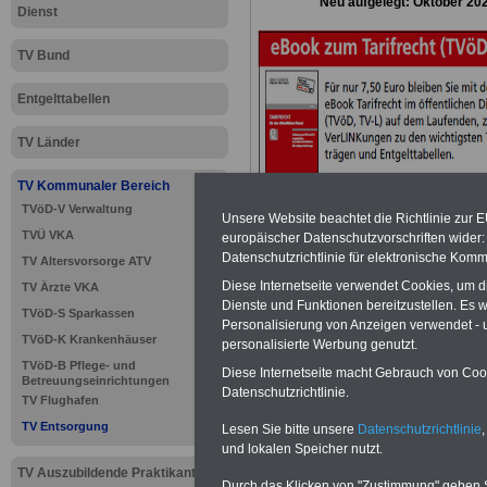
Neu aufgelegt: Oktober 20
Dienst
TV Bund
Entgelttabellen
TV Länder
TV Kommunaler Bereich
TVöD-V Verwaltung
Unsere Website beachtet die Richtlinie zur 
TVÜ VKA
europäischer Datenschutzvorschriften wide
Datenschutzrichtlinie für elektronische Komm
TV Altersvorsorge ATV
Diese Internetseite verwendet Cookies, um 
TV Ärzte VKA
Dienste und Funktionen bereitzustellen. Es
TVöD-S Sparkassen
Personalisierung von Anzeigen verwendet - un
TVöD-K Krankenhäuser
personalisierte Werbung genutzt.
>>>
zur Übersic
TVöD-B Pflege- und
Diese Internetseite macht Gebrauch von Cooki
Betreuungseinrichtungen
Entsorgung
Datenschutzrichtlinie.
TV Flughafen
TV Entsorgung
Lesen Sie bitte unsere
Datenschutzrichtlinie
,
und lokalen Speicher nutzt.
TV Auszubildende Praktikanten
Durch das Klicken von "Zustimmung" geben Sie