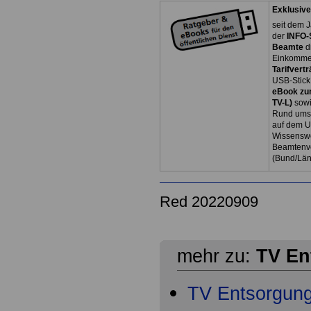
Exklusive
seit dem J
der
INFO-
Beamte
d
Einkommen
Tarifvertr
USB-Stick
eBook zum
TV-L)
sowi
Rund ums 
auf dem U
Wissenswe
Beamtenve
(Bund/Lä
Red 20220909
mehr zu:
TV En
TV Entsorgun