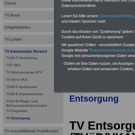
Diese Internetseite macht Gebrauch von Cooki
Neu aufgelegt: Oktober 20
Dienst
Datenschutzrichtlinie.
TV Bund
Lesen Sie bitte unsere
Datenschutzrichtlinie
,
und lokalen Speicher nutzt.
Entgelttabellen
Durch das Klicken von "Zustimmung" geben Sie
Cookies auf Ihrem Gerät zu speichern.
TV Länder
Wir gewähren Dritten - einschließlich Google -
Google-Website "
Datenschutzerklärung & N
TV Kommunaler Bereich
Google ihre personenbezogenen Daten verw
TVöD-V Verwaltung
Dürfen wir Ihre Daten nutzen, um Anzeigen 
TVÜ VKA
erheben Daten und verwenden Cookies, 
TV Altersvorsorge ATV
TV Ärzte VKA
>>>
zur Übersic
TVöD-S Sparkassen
TVöD-K Krankenhäuser
Entsorgung
TVöD-B Pflege- und
Betreuungseinrichtungen
TV Flughafen
TV Entsorgung
TV Entsorg
TV Auszubildende Praktikanten