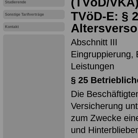
(TVöD/VKA)
Studierende
TVöD-E: § 
Sonstige Tarifverträge
Altersvers
Kontakt
Abschnitt III
Eingruppierung, 
Leistungen
§ 25
Betrieblic
Die Beschäftigt
Versicherung unt
zum Zwecke einer
und Hinterblieb