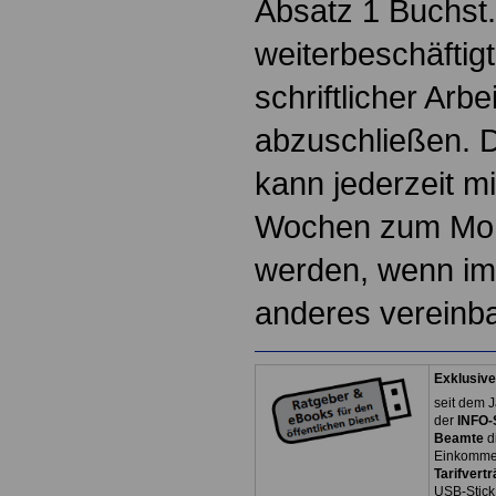
Absatz 1 Buchst.
weiterbeschäftigt
schriftlicher Arbe
abzuschließen. D
kann jederzeit mi
Wochen zum Mon
werden, wenn im 
anderes vereinbar
Exklusive
seit dem J
der
INFO-
Beamte
d
Einkommen
Tarifvertr
USB-Stick