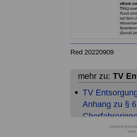
eBook zum
TV-L)
sowi
Rund ums 
auf dem U
Wissenswe
Beamtenve
(Bund/Lä
Red 20220909
mehr zu:
TV En
TV Entsorgun
Anhang zu § 6 
Cherfahrerinn
TV Entsorgun
Startseite
|
Konta
www.