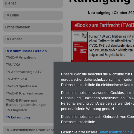
Dienst
Neu aufgelegt: Oktober 20
TV Bund
Entgelttabellen
TV Länder
TV Kommunaler Bereich
TVöD-V Verwaltung
TVÜ VKA
TV Altersvorsorge ATV
Unsere Website beachtet die Richtlinie zur 
TV Ärzte VKA
europäischer Datenschutzvorschriften wide
Datenschutzrichtlinie für elektronische Komm
TVöD-S Sparkassen
Diese Internetseite verwendet Cookies, um 
TVöD-K Krankenhäuser
>>>
zur Übersic
Dienste und Funktionen bereitzustellen. Es
TVöD-B Pflege- und
Personalisierung von Anzeigen verwendet - un
Betreuungseinrichtungen
Entsorgung
personalisierte Werbung genutzt.
TV Flughafen
Diese Internetseite macht Gebrauch von Cooki
TV Entsorgung
Datenschutzrichtlinie.
TV Auszubildende Praktikanten
Lesen Sie bitte unsere
Datenschutzrichtlinie
,