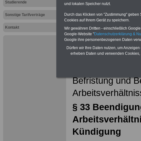
TV Entsorg
Studierende
und lokalen Speicher nutzt.
(TVöD/VKA)
Durch das Klicken von "Zustimmung" geben Sie
Sonstige Tarifverträge
Cookies auf Ihrem Gerät zu speichern.
TVöD-E: § 
Kontakt
Wir gewähren Dritten - einschließlich Google -
Google-Website "
Datenschutzerklärung & N
des Arbeits
Google ihre personenbezogenen Daten verw
Dürfen wir Ihre Daten nutzen, um Anzeigen 
ohne Künd
erheben Daten und verwenden Cookies, 
Abschnitt V
Befristung und 
Arbeitsverhältni
§ 33
Beendigun
Arbeitsverhältn
Kündigung