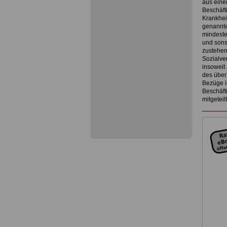
aus einer
Beschäfti
Krankhei
genannte
mindeste
und sons
zustehend
Sozialve
insoweit
des über
Bezüge i
Beschäft
mitgeteilt