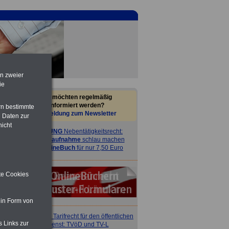
en zweier
ie
Sie möchten regelmäßig
informiert werden?
rn bestimmte
Anmeldung zum Newsletter
 Daten zur
nicht
ACHTUNG
Nebentätigkeitsrecht:
vor Jobaufnahme
schlau machen
>>>
OnlineBuch
für nur 7,50 Euro
ite Cookies
 in Form von
ACHTUNG
Tarifrecht für den öffentlichen
s Links zur
Dienst: TVöD und TV-L