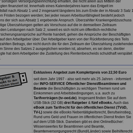
 sonstigen Versorgungseinrichtung erhalten, die nicht allein aus Mitteln der
gten finanziert ist. Innerhalb eines Kalenderjahres kann das Entgelt im
tsfall nach Absatz 1 und 2 insgesamt längstens bis zum Ende der in Absatz 3 Satz 
n Fristen bezogen werden; bei jeder neuen Arbeitsunfähigkeit besteht jedoch
ns der sich aus Absatz 1 ergebende Anspruch. Überzahlter Krankengeldzuschuss
tige Überzahlungen gelten als Vorschuss auf die in demselben Zeitraum
en Leistungen nach Satz 2; soweit es sich nicht um öffentlich-rechtliche
rsicherungsansprüche auf Rente handelt, gehen die Ansprüche der Beschäftigten
 auf den Arbeitgeber über. Der Arbeitgeber kann von der Rückforderung des Teils
zahlten Betrags, der nicht durch die für den Zeitraum der Überzahlung zustehende
m Sinne des Satzes 2 ausgeglichen worden ist, absehen, es sei denn, die/der
igte hat dem Arbeitgeber die Zustellung des Rentenbescheids schuldhaft verspätet
.
Exklusives Angebot zum Komplettpreis von 22,50 Euro
seit dem Jahr 1997 - also seit mehr als 25 Jahren - informiert
der
INFO-SERVICE Öffentlicher Dienst/Beamtinnen und
Beamte
die Beschäftigten zu wichtigen Themen rund um
Einkommen und Arbeitsbedingungen, u.a. auch zu
Tarifverträgen (tv-oed.de)
. Insgesamt finden Sie auf dem
USB-Stick (32 GB)
drei Ratgeber
&
fünf eBooks.
Auch das
eBook zum Tarifrecht für den öffentlichen Dienst (TVöD,
TV-L)
sowie die eBooks Nebentätigkeitsrecht, Berufseinstieg,
Rund ums Geld und Frauen im öffentlichen Dienst finden Sie
auf dem USB-Stick. Daneben gibt es drei OnlineBücher:
Wissenswertes für Beamtinnen und Beamte,
Beamtenversorgungsrecht (Bund/Länder) sowie Beihilferecht