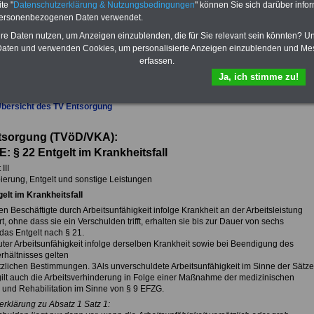
te "
Datenschutzerklärung & Nutzungsbedingungen
" können Sie sich darüber infor
Im Portal
PDF-SERVICE
findn Sie
personenbezogenen Daten verwendet.
das
eBook Tarifrecht öffentlicher
Dienst (TVöD, TV-L)
sowie weitere
hre Daten nutzen, um Anzeigen einzublenden, die für Sie relevant sein könnten? U
10 Bücher bzw. eBooks zum
aten und verwenden Cookies, um personalisierte Anzeigen einzublenden und Me
herunterladen, lesen und
erfassen.
ausdrucken.
Mehr Infos
Ja, ich stimme zu!
Übersicht des TV Entsorgung
tsorgung (TVöD/VKA):
E: § 22
Entgelt im Krankheitsfall
III
ierung, Entgelt und sonstige Leistungen
elt im Krankheitsfall
n Beschäftigte durch Arbeitsunfähigkeit infolge Krankheit an der Arbeitsleistung
t, ohne dass sie ein Verschulden trifft, erhalten sie bis zur Dauer von sechs
as Entgelt nach § 21.
uter Arbeitsunfähigkeit infolge derselben Krankheit sowie bei Beendigung des
rhältnisses gelten
tzlichen Bestimmungen. 3Als unverschuldete Arbeitsunfähigkeit im Sinne der Sätze
gilt auch die Arbeitsverhinderung in Folge einer Maßnahme der medizinischen
 und Rehabilitation im Sinne von § 9 EFZG.
erklärung zu Absatz 1 Satz 1: