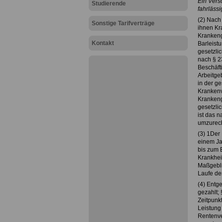
Ein Versc
Studierende
fahrlässi
(2) Nach 
Sonstige Tarifverträge
ihnen Kr
Krankeng
Kontakt
Barleistu
gesetzli
nach § 23
Beschäft
Arbeitgeb
in der g
Krankenv
Krankeng
gesetzli
ist das n
umzurec
(3) 1Der
einem Ja
bis zum 
Krankheit
Maßgeblic
Laufe der
(4) Entge
gezahlt;
Zeitpunk
Leistung
Rentenve