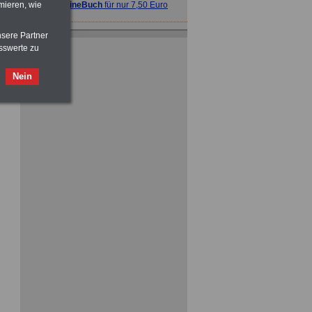
mieren, wie
>>>
OnlineBuch
für nur 7,50 Euro
nsere Partner
ACHTUNG
Nebentätigkeitsrecht:
vor Jobaufnahme
schlau machen
sswerte zu
>>>
OnlineBuch
für nur 7,50 Euro
Nein
ACHTUNG
Tarifrecht für den öffentlichen
Dienst: TVöD und TV-L
>>>
OnlineBuch
für nur 7,50 Euro