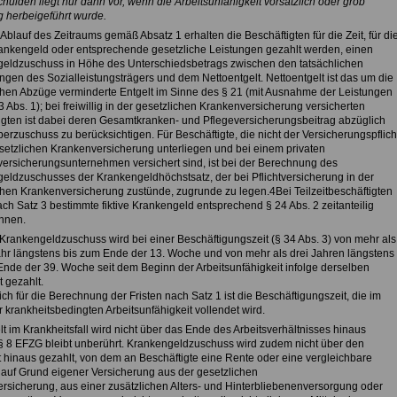
hulden liegt nur dann vor, wenn die Arbeitsunfähigkeit vorsätzlich oder grob
g herbeigeführt wurde.
Ablauf des Zeitraums gemäß Absatz 1 erhalten die Beschäftigten für die Zeit, für di
ankengeld oder entsprechende gesetzliche Leistungen gezahlt werden, einen
eldzuschuss in Höhe des Unterschiedsbetrags zwischen den tatsächlichen
ngen des Sozialleistungsträgers und dem Nettoentgelt. Nettoentgelt ist das um die
chen Abzüge verminderte Entgelt im Sinne des § 21 (mit Ausnahme der Leistungen
 Abs. 1); bei freiwillig in der gesetzlichen Krankenversicherung versicherten
igten ist dabei deren Gesamtkranken- und Pflegeversicherungsbeitrag abzüglich
erzuschuss zu berücksichtigen. Für Beschäftigte, die nicht der Versicherungspflich
esetzlichen Krankenversicherung unterliegen und bei einem privaten
ersicherungsunternehmen versichert sind, ist bei der Berechnung des
eldzuschusses der Krankengeldhöchstsatz, der bei Pflichtversicherung in der
chen Krankenversicherung zustünde, zugrunde zu legen.4Bei Teilzeitbeschäftigten
ach Satz 3 bestimmte fiktive Krankengeld entsprechend § 24 Abs. 2 zeitanteilig
hnen.
 Krankengeldzuschuss wird bei einer Beschäftigungszeit (§ 34 Abs. 3) von mehr als
hr längstens bis zum Ende der 13. Woche und von mehr als drei Jahren längstens
Ende der 39. Woche seit dem Beginn der Arbeitsunfähigkeit infolge derselben
 gezahlt.
h für die Berechnung der Fristen nach Satz 1 ist die Beschäftigungszeit, die im
 krankheitsbedingten Arbeitsunfähigkeit vollendet wird.
lt im Krankheitsfall wird nicht über das Ende des Arbeitsverhältnisses hinaus
 § 8 EFZG bleibt unberührt. Krankengeldzuschuss wird zudem nicht über den
t hinaus gezahlt, von dem an Beschäftigte eine Rente oder eine vergleichbare
 auf Grund eigener Versicherung aus der gesetzlichen
rsicherung, aus einer zusätzlichen Alters- und Hinterbliebenenversorgung oder