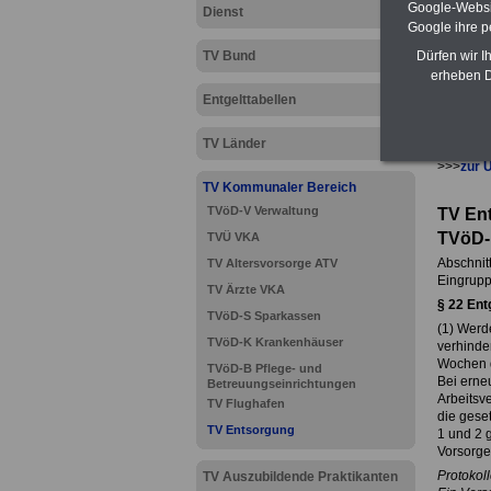
Google-Websi
Dienst
Google ihre 
Dürfen wir I
TV Bund
erheben D
Entgelttabellen
TV Länder
>>>
zur 
TV Kommunaler Bereich
TVöD-V Verwaltung
TV En
TVöD-
TVÜ VKA
Abschnitt 
TV Altersvorsorge ATV
Eingrupp
TV Ärzte VKA
§ 22
Entg
TVöD-S Sparkassen
(1) Werde
TVöD-K Krankenhäuser
verhinder
Wochen d
TVöD-B Pflege- und
Bei erne
Betreuungseinrichtungen
Arbeitsve
TV Flughafen
die gese
TV Entsorgung
1 und 2 
Vorsorge
Protokoll
TV Auszubildende Praktikanten