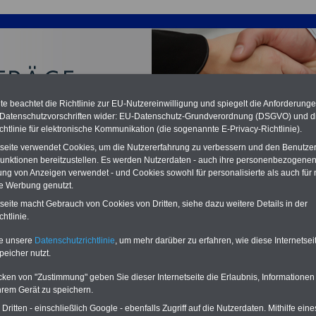
e beachtet die Richtlinie zur EU-Nutzereinwilligung und spiegelt die Anforderung
 Datenschutzvorschriften wider: EU-Datenschutz-Grundverordnung (DSGVO) und d
chtlinie für elektronische Kommunikation (die sogenannte E-Privacy-Richtlinie).
tseite verwendet Cookies, um die Nutzererfahrung zu verbessern und den Benutze
unktionen bereitzustellen. Es werden Nutzerdaten - auch ihre personenbezogenen
ung von Anzeigen verwendet - und Cookies sowohl für personalisierte als auch für 
te Werbung genutzt.
sorgung (TVöD/VKA): TVöD-E § 22 Entgelt im
eitsfall
tseite macht Gebrauch von Cookies von Dritten, siehe dazu weitere Details in der
htlinie.
PDF-SERVICE:
15 Euro
Neu aufgelegt: Oktober 2025
te unsere
Datenschutzrichtlinie
, um mehr darüber zu erfahren, wie diese Internetse
Zum Komplettpreis von nur 15,00
peicher nutzt.
Euro (inkl. MwSt.) bei einer Laufzeit
von 12 Monaten bleiben Sie bei den
cken von "Zustimmung" geben Sie dieser Internetseite die Erlaubnis, Informationen
wichtigen Fragen zum Öffentlichen
hrem Gerät zu speichern.
Dienst auf dem Laufenden, u.a.
Tarifverträge für den öffentlichen
ritten - einschließlich Google - ebenfalls Zugriff auf die Nutzerdaten. Mithilfe eine
Dienst: