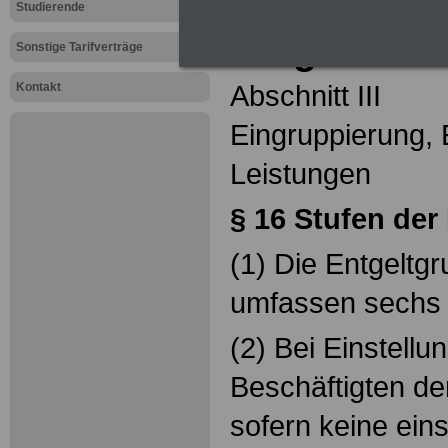
TVöD-E: § 
Studierende
Entgelttabe
Sonstige Tarifverträge
Abschnitt III
Kontakt
Eingruppierung, 
Leistungen
§ 16
Stufen der 
(1) Die Entgeltg
umfassen sechs 
(2) Bei Einstellu
Beschäftigten de
sofern keine ein