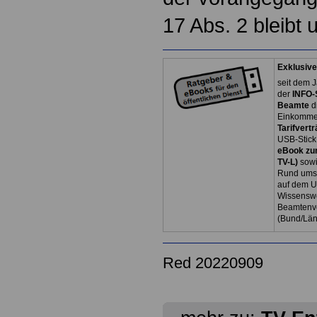
17 Abs. 2 bleibt 
Exklusive
seit dem J
der
INFO-
Beamte
d
Einkommen
Tarifvertr
USB-Stick
eBook zum
TV-L)
sowi
Rund ums 
auf dem U
Wissenswe
Beamtenve
(Bund/Lä
Red 20220909