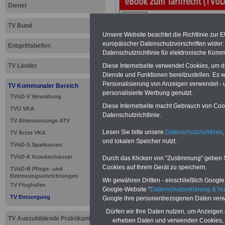
Dienst
TV Bund
Unsere Website beachtet die Richtlinie zur 
europäischer Datenschutzvorschriften wide
Entgelttabellen
Datenschutzrichtlinie für elektronische Komm
TV Länder
Diese Internetseite verwendet Cookies, um 
Dienste und Funktionen bereitzustellen. Es
Personalisierung von Anzeigen verwendet - un
TV Kommunaler Bereich
personalisierte Werbung genutzt.
TVöD-V Verwaltung
Diese Internetseite macht Gebrauch von Cooki
TVÜ VKA
Datenschutzrichtlinie.
>>>
zur Übersic
TV Altersvorsorge ATV
Lesen Sie bitte unsere
Datenschutzrichtlinie
,
TV Ärzte VKA
Entsorgung
und lokalen Speicher nutzt.
TVöD-S Sparkassen
TVöD-K Krankenhäuser
Durch das Klicken von "Zustimmung" geben Sie
Cookies auf Ihrem Gerät zu speichern.
TVöD-B Pflege- und
Betreuungseinrichtungen
Wir gewähren Dritten - einschließlich Google -
TV Entsorg
TV Flughafen
Google-Website "
Datenschutzerklärung & N
TV Entsorgung
Google ihre personenbezogenen Daten verw
(TVöD/VKA)
Dürfen wir Ihre Daten nutzen, um Anzeigen 
TV Auszubildende Praktikanten
erheben Daten und verwenden Cookies, 