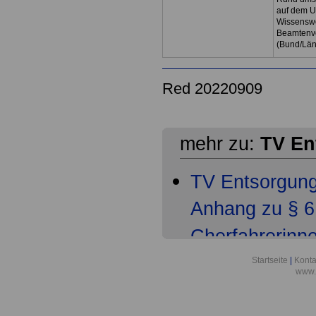
auf dem U
Wissenswe
Beamtenve
(Bund/Lä
Red 20220909
mehr zu:
TV En
TV Entsorgun
Anhang zu § 6 
Cherfahrerinn
TV Entsorgun
Startseite
|
Konta
www.
Anhang zu § 9