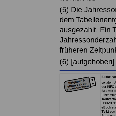
(5) Die Jahresso
dem Tabellenent
ausgezahlt. Ein T
Jahressonderzah
früheren Zeitpun
(6) [aufgehoben]
Exklusive
seit dem J
der
INFO-
Beamte
d
Einkommen
Tarifvertr
USB-Stick
eBook zum
TV-L)
sowi
Rund ums 