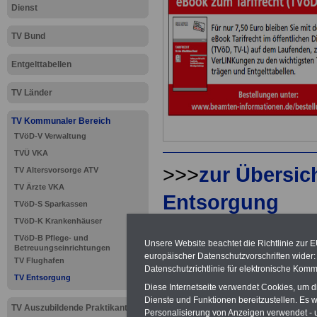
Dienst
TV Bund
Entgelttabellen
TV Länder
TV Kommunaler Bereich
TVöD-V Verwaltung
TVÜ VKA
>>>
zur Übersic
TV Altersvorsorge ATV
TV Ärzte VKA
Entsorgung
TVöD-S Sparkassen
TVöD-K Krankenhäuser
TVöD-B Pflege- und
Unsere Website beachtet die Richtlinie zur 
Betreuungseinrichtungen
TV Entsorg
europäischer Datenschutzvorschriften wide
TV Flughafen
Datenschutzrichtlinie für elektronische Komm
TV Entsorgung
(TVöD/VKA)
Diese Internetseite verwendet Cookies, um 
Dienste und Funktionen bereitzustellen. Es
TV Auszubildende Praktikanten
Personalisierung von Anzeigen verwendet - un