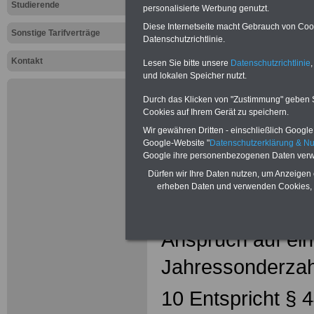
TVöD-E: §
Studierende
personalisierte Werbung genutzt.
20
Jahress
Diese Internetseite macht Gebrauch von Cooki
Sonstige Tarifverträge
Datenschutzrichtlinie.
Abschnitt III
Kontakt
Lesen Sie bitte unsere
Datenschutzrichtlinie
,
und lokalen Speicher nutzt.
Eingruppierung, 
Durch das Klicken von "Zustimmung" geben Sie
Cookies auf Ihrem Gerät zu speichern.
Leistungen
Wir gewähren Dritten - einschließlich Google -
Google-Website "
Datenschutzerklärung & N
§ 20
Jahresson
Google ihre personenbezogenen Daten verw
Dürfen wir Ihre Daten nutzen, um Anzeigen 
(1) Beschäftigte
erheben Daten und verwenden Cookies, 
im Arbeitsverhäl
Anspruch auf ei
Jahressonderzah
10 Entspricht § 