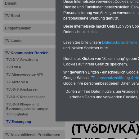
Diese Internetseite verwendet Cookies, um 
Dienst
Dienste und Funktionen bereitzustellen. Es
Personalisierung von Anzeigen verwendet - un
TV Bund
personalisierte Werbung genutzt.
Diese Internetseite macht Gebrauch von Cooki
Entgelttabellen
Datenschutzrichtlinie.
TV Länder
Lesen Sie bitte unsere
Datenschutzrichtlinie
,
und lokalen Speicher nutzt.
TV Kommunaler Bereich
Durch das Klicken von "Zustimmung" geben Sie
TVöD-V Verwaltung
Cookies auf Ihrem Gerät zu speichern.
TVÜ VKA
Wir gewähren Dritten - einschließlich Google -
>>>
zur Übersic
TV Altersvorsorge ATV
Google-Website "
Datenschutzerklärung & N
TV Ärzte VKA
Google ihre personenbezogenen Daten verw
Entsorgung
TVöD-S Sparkassen
Dürfen wir Ihre Daten nutzen, um Anzeigen 
erheben Daten und verwenden Cookies, 
TVöD-K Krankenhäuser
TVöD-B Pflege- und
Betreuungseinrichtungen
TV Entsorg
TV Flughafen
TV Entsorgung
(TVöD/VKA)
TV Auszubildende Praktikanten