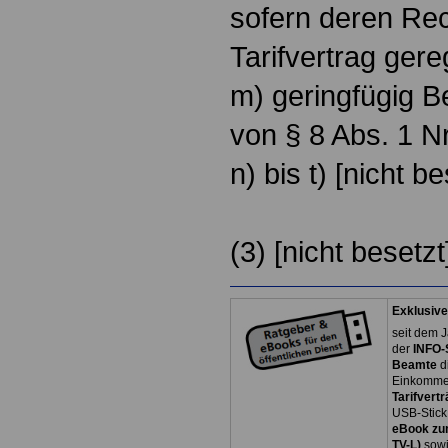
sofern deren Rec
Tarifvertrag gereg
m) geringfügig B
von § 8 Abs. 1 N
n) bis t) [nicht be
(3) [nicht besetzt
Exklusive
seit dem J
der
INFO-
Beamte
d
Einkommen
Tarifvertr
USB-Stick
eBook zum
TV-L)
sowi