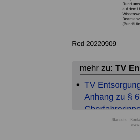
Rund ums 
auf dem U
Wissenswe
Beamtenve
(Bund/Lä
Red 20220909
mehr zu:
TV En
TV Entsorgun
Anhang zu § 6 
Cherfahrerinn
TV Entsorgun
Startseite
|
Konta
www.
Anhang zu § 9