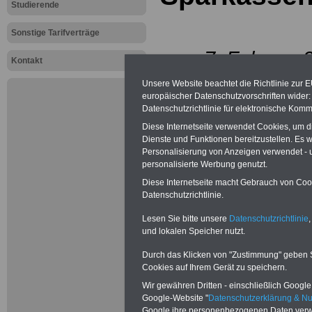
Studierende
Sonstige Tarifverträge
vom 7. Febraur 2
Kontakt
aktualisiert am 
Unsere Website beachtet die Richtlinie zur 
europäischer Datenschutzvorschriften wide
Datenschutzrichtlinie für elektronische Komm
Zwischen der Bu
Diese Internetseite verwendet Cookies, um 
Deutschland, ver
Dienste und Funktionen bereitzustellen. Es
Personalisierung von Anzeigen verwendet - un
personalisierte Werbung genutzt.
Bundesministeri
Diese Internetseite macht Gebrauch von Cooki
der Vereinigung
Datenschutzrichtlinie.
Lesen Sie bitte unsere
Datenschutzrichtlinie
,
Arbeitgeberverbä
und lokalen Speicher nutzt.
den Vorstand, ein
Durch das Klicken von "Zustimmung" geben Sie
Cookies auf Ihrem Gerät zu speichern.
Vereinte Dienstl
Wir gewähren Dritten - einschließlich Google -
Google-Website "
Datenschutzerklärung & N
(ver.di), vertret
Google ihre personenbezogenen Daten verw