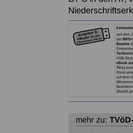
Niederschriftserk
Exklusive
seit dem J
der
INFO-
Beamte
d
Einkommen
Tarifvertr
USB-Stick
eBook zum
TV-L)
sowi
Rund ums 
auf dem U
Wissenswe
Beamtenve
(Bund/Lä
mehr zu:
TVöD-