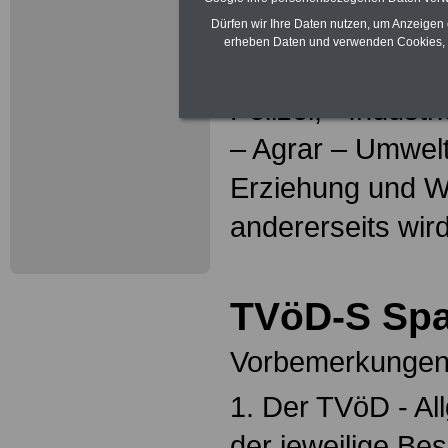
Bundesvorstand,
Dürfen wir Ihre Daten nutzen, um Anzeigen 
erheben Daten und verwenden Cookies, 
handelnd für - G
Polizei, - Indus
– Agrar – Umwelt
Erziehung und W
andererseits wir
TVöD-S Sp
Vorbemerkunge
1. Der TVöD - All
der jeweilige Bes