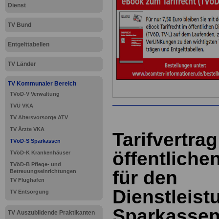
Dienst
TV Bund
Entgelttabellen
TV Länder
TV Kommunaler Bereich
TVöD-V Verwaltung
TVÜ VKA
TV Altersvorsorge ATV
TV Ärzte VKA
Tarifvertrag
TVöD-S Sparkassen
öffentliche
TVöD-K Krankenhäuser
TVöD-B Pflege- und
für den
Betreuungseinrichtungen
TV Flughafen
Dienstleist
TV Entsorgung
Sparkasse
TV Auszubildende Praktikanten