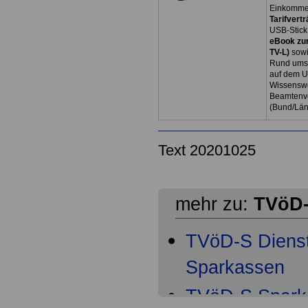
Einkommen
Tarifvertr
USB-Stick
eBook zum
TV-L)
sowi
Rund ums 
auf dem U
Wissenswe
Beamtenve
(Bund/Lä
Text 20201025
mehr zu:
TVöD-
TVöD-S Dienst
Sparkassen
TVöD-S Spark