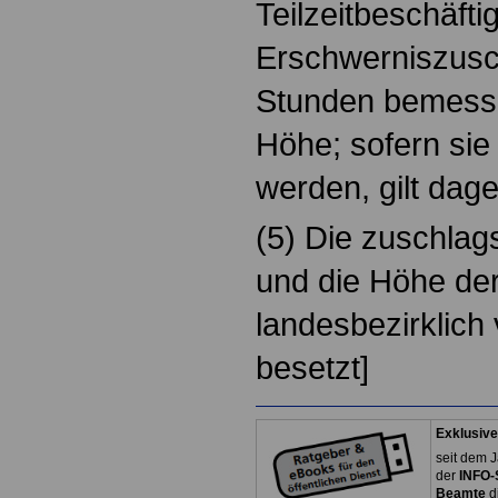
Teilzeitbeschäfti
Erschwerniszusc
Stunden bemesse
Höhe; sofern sie
werden, gilt dag
(5) Die zuschlags
und die Höhe de
landesbezirklich 
besetzt]
Exklusive
seit dem J
der
INFO-
Beamte
d