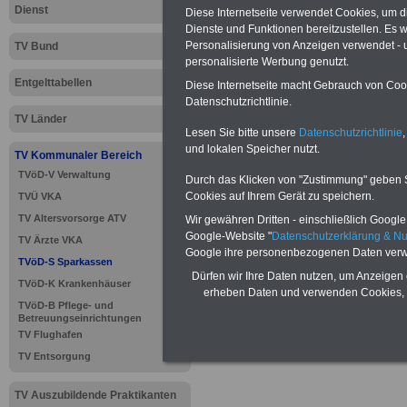
Dienst
Diese Internetseite verwendet Cookies, um 
Dienste und Funktionen bereitzustellen. Es
Personalisierung von Anzeigen verwendet - un
TV Bund
personalisierte Werbung genutzt.
Entgelttabellen
Diese Internetseite macht Gebrauch von Cooki
Datenschutzrichtlinie.
TV Länder
Lesen Sie bitte unsere
Datenschutzrichtlinie
,
und lokalen Speicher nutzt.
TV Kommunaler Bereich
TVöD-V Verwaltung
>>>
zur Übersic
Durch das Klicken von "Zustimmung" geben Sie
Cookies auf Ihrem Gerät zu speichern.
TVÜ VKA
Sparkassen
TV Altersvorsorge ATV
Wir gewähren Dritten - einschließlich Google -
Google-Website "
Datenschutzerklärung & N
TV Ärzte VKA
Google ihre personenbezogenen Daten verw
TVöD-S Sparkassen
Dürfen wir Ihre Daten nutzen, um Anzeigen 
TVöD-K Krankenhäuser
TVöD-S Spa
erheben Daten und verwenden Cookies, 
TVöD-B Pflege- und
Betreuungseinrichtungen
Erschwerni
TV Flughafen
TV Entsorgung
TV Auszubildende Praktikanten