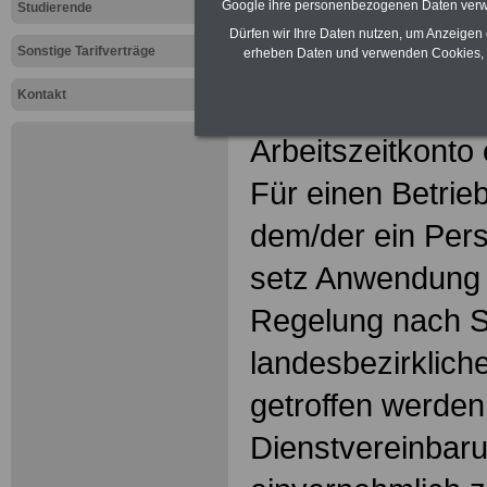
Google ihre personenbezogenen Daten verw
§ 10 Arbeitszei
Studierende
Dürfen wir Ihre Daten nutzen, um Anzeigen 
Sonstige Tarifverträge
erheben Daten und verwenden Cookies, 
(1) Durch
Kontakt
Betriebs-/Dienst
Arbeitszeitkonto 
Für einen Betrieb
dem/der ein Pers
setz Anwendung f
Regelung nach S
landesbezirkliche
getroffen werden
Dienstvereinbaru