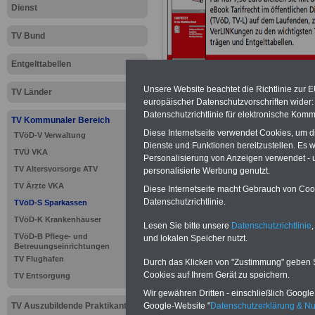
Dienst
TV Bund
Entgelttabellen
Unsere Website beachtet die Richtlinie zur 
TV Länder
europäischer Datenschutzvorschriften wide
Datenschutzrichtlinie für elektronische Komm
TV Kommunaler Bereich
Diese Internetseite verwendet Cookies, um 
TVöD-V Verwaltung
>>>
zur Übersic
Dienste und Funktionen bereitzustellen. Es
TVÜ VKA
Personalisierung von Anzeigen verwendet - un
Sparkassen
TV Altersvorsorge ATV
personalisierte Werbung genutzt.
TV Ärzte VKA
Diese Internetseite macht Gebrauch von Cooki
Datenschutzrichtlinie.
TVöD-S Sparkassen
TVöD-K Krankenhäuser
TVöD-S Spa
Lesen Sie bitte unsere
Datenschutzrichtlinie
,
TVöD-B Pflege- und
und lokalen Speicher nutzt.
Betreuungseinrichtungen
Arbeitszeit
TV Flughafen
Durch das Klicken von "Zustimmung" geben Sie
Cookies auf Ihrem Gerät zu speichern.
TV Entsorgung
Wir gewähren Dritten - einschließlich Google -
Google-Website "
Datenschutzerklärung & N
TV Auszubildende Praktikanten