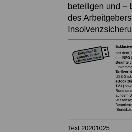
beteiligen und – 
des Arbeitgebers
Insolvenzsicheru
Exklusive
seit dem J
der
INFO-
Beamte
d
Einkommen
Tarifvertr
USB-Stick
eBook zum
TV-L)
sowi
Rund ums 
auf dem U
Wissenswe
Beamtenve
(Bund/Lä
Text 20201025