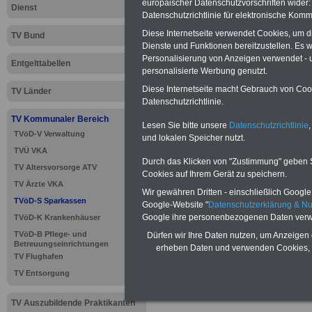
europäischer Datenschutzvorschriften wide
Dienst
Datenschutzrichtlinie für elektronische Komm
Diese Internetseite verwendet Cookies, um 
TV Bund
Dienste und Funktionen bereitzustellen. Es
Personalisierung von Anzeigen verwendet - un
Entgelttabellen
personalisierte Werbung genutzt.
Diese Internetseite macht Gebrauch von Cooki
TV Länder
Datenschutzrichtlinie.
TV Kommunaler Bereich
Lesen Sie bitte unsere
Datenschutzrichtlinie
,
TVöD-V Verwaltung
>>>
zur Übersic
und lokalen Speicher nutzt.
TVÜ VKA
Durch das Klicken von "Zustimmung" geben Sie
Sparkassen
TV Altersvorsorge ATV
Cookies auf Ihrem Gerät zu speichern.
TV Ärzte VKA
Wir gewähren Dritten - einschließlich Google -
TVöD-S Sparkassen
Google-Website "
Datenschutzerklärung & N
Google ihre personenbezogenen Daten verw
TVöD-K Krankenhäuser
TVöD-S Spa
TVöD-B Pflege- und
Dürfen wir Ihre Daten nutzen, um Anzeigen 
Betreuungseinrichtungen
erheben Daten und verwenden Cookies, 
Bereitschaf
TV Flughafen
TV Entsorgung
TV Auszubildende Praktikanten