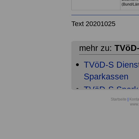
(Bund/Lä
Text 20201025
mehr zu:
TVöD-
TVöD-S Dienst
Sparkassen
TVöD-S Spark
Geltungsberei
Startseite
|
Konta
www.
TVöD-S Spark
Arbeitsvertra
Probezeit