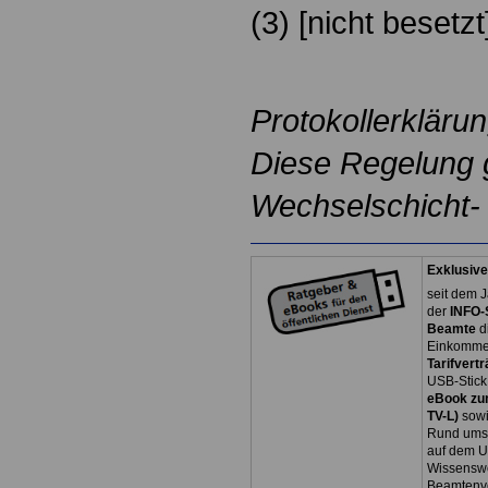
(3) [nicht besetzt
Protokollerklärun
Diese Regelung gi
Wechselschicht- 
Exklusive
seit dem J
der
INFO-
Beamte
d
Einkommen
Tarifvertr
USB-Stick
eBook zum
TV-L)
sowi
Rund ums 
auf dem U
Wissenswe
Beamtenve