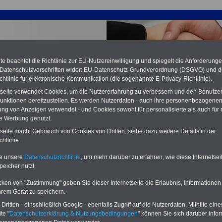
e beachtet die Richtlinie zur EU-Nutzereinwilligung und spiegelt die Anforderung
 Datenschutzvorschriften wider: EU-Datenschutz-Grundverordnung (DSGVO) und d
chtlinie für elektronische Kommunikation (die sogenannte E-Privacy-Richtlinie).
tseite verwendet Cookies, um die Nutzererfahrung zu verbessern und den Benutze
unktionen bereitzustellen. Es werden Nutzerdaten - auch ihre personenbezogenen
ung von Anzeigen verwendet - und Cookies sowohl für personalisierte als auch für 
te Werbung genutzt.
tseite macht Gebrauch von Cookies von Dritten, siehe dazu weitere Details in der
S Sparkassen: § 31 Führung auf Probe
htlinie.
PDF-SERVICE:
15 Euro
Neu aufgelegt: Oktober 2025
te unsere
Datenschutzrichtlinie
, um mehr darüber zu erfahren, wie diese Internetse
Zum Komplettpreis von nur 15,00
peicher nutzt.
Euro (inkl. MwSt.) bei einer Laufzeit
von 12 Monaten bleiben Sie bei den
cken von "Zustimmung" geben Sie dieser Internetseite die Erlaubnis, Informationen
wichtigen Fragen zum Öffentlichen
hrem Gerät zu speichern.
Dienst auf dem Laufenden, u.a.
Tarifverträge für den öffentlichen
ritten - einschließlich Google - ebenfalls Zugriff auf die Nutzerdaten. Mithilfe eine
Dienst:
te "
Datenschutzerklärung & Nutzungsbedingungen
" können Sie sich darüber infor
Im Portal
PDF-SERVICE
findn Sie