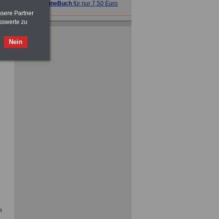
>>>
OnlineBuch
für nur 7,50 Euro
nsere Partner
sswerte zu
Nein
ACHTUNG
Tarifrecht für den öffentlichen
Dienst: TVöD und TV-L
>>>
OnlineBuch
für nur 7,50 Euro
ACHTUNG
Nebentätigkeitsrecht:
vor Jobaufnahme
schlau machen
>>>
OnlineBuch
für nur 7,50 Euro
n