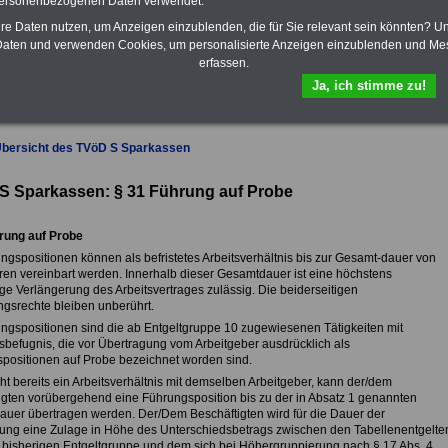
personenbezogenen Daten verwendet.
das
eBook Tarifrecht öffentlicher
hre Daten nutzen, um Anzeigen einzublenden, die für Sie relevant sein könnten? U
Dienst (TVöD, TV-L)
sowie weitere
aten und verwenden Cookies, um personalisierte Anzeigen einzublenden und Me
10 Bücher bzw. eBooks zum
herunterladen, lesen und
erfassen.
ausdrucken.
Mehr Infos
Ja, ich stimme zu!
Übersicht des TVöD S Sparkassen
S Sparkassen: § 31 Führung auf Probe
rung auf Probe
ungspositionen können als befristetes Arbeitsverhältnis bis zur Gesamt-dauer von
ren vereinbart werden. Innerhalb dieser Gesamtdauer ist eine höchstens
ge Verlängerung des Arbeitsvertrages zulässig. Die beiderseitigen
gsrechte bleiben unberührt.
ungspositionen sind die ab Entgeltgruppe 10 zugewiesenen Tätigkeiten mit
befugnis, die vor Übertragung vom Arbeitgeber ausdrücklich als
positionen auf Probe bezeichnet worden sind.
ht bereits ein Arbeitsverhältnis mit demselben Arbeitgeber, kann der/dem
igten vorübergehend eine Führungsposition bis zu der in Absatz 1 genannten
uer übertragen werden. Der/Dem Beschäftigten wird für die Dauer der
ung eine Zulage in Höhe des Unterschiedsbetrags zwischen den Tabellenentgelte
 bisherigen Entgeltgruppe und dem sich bei Höhergruppierung nach § 17 Abs. 4