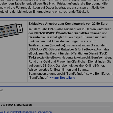
rgebenden Tabellenentgelt gewährt. Nach Fristablauf endet die Erprobung. 4Bei
g wird die Führungsfunktion auf Dauer übertragen; ansonsten erhält die/der
igte eine der bisherigen Eingruppierung entsprechende Tätigkeit.
Exklusives Angebot zum Komplettpreis von 22,50 Euro
seit dem Jahr 1997 - also seit mehr als 25 Jahren - informiert
der
INFO-SERVICE Öffentlicher Dienst/Beamtinnen und
Beamte
die Beschäftigten zu wichtigen Themen rund um
Einkommen und Arbeitsbedingungen, u.a. auch zu
Tarifverträgen (tv-oed.de)
. Insgesamt finden Sie auf dem
USB-Stick (32 GB)
drei Ratgeber
&
fünf eBooks.
Auch das
eBook zum Tarifrecht für den öffentlichen Dienst (TVöD,
TV-L)
sowie die eBooks Nebentätigkeitsrecht, Berufseinstieg,
Rund ums Geld und Frauen im öffentlichen Dienst finden Sie
auf dem USB-Stick. Daneben gibt es drei OnlineBücher:
Wissenswertes für Beamtinnen und Beamte,
Beamtenversorgungsrecht (Bund/Länder) sowie Beihilferecht
(Bund/Länder)
>>>zur Bestellung
025
 zu:
TVöD-S Sparkassen
VöD-S Dienstleistungsbereich Sparkassen