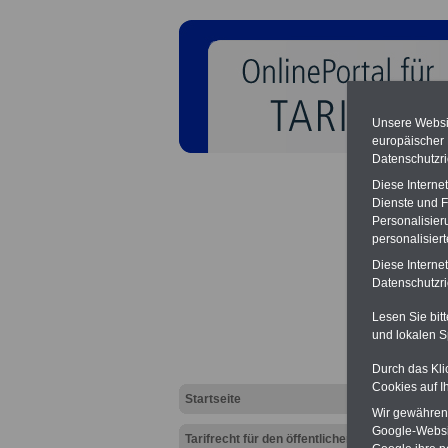
Unsere Websit
europäischer
Datenschutzri
Diese Interne
Dienste und F
Personalisier
personalisier
Diese Interne
TVöD-
Datenschutzric
Lesen Sie bit
und lokalen S
Durch das Kli
Cookies auf I
Startseite
Wir gewähren D
Google-Websi
Tarifrecht für den öffentlichen