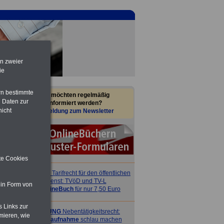
en zweier
ie
rn bestimmte
Sie möchten regelmäßig
 Daten zur
informiert werden?
nicht
Anmeldung zum Newsletter
ite Cookies
ACHTUNG
Tarifrecht für den öffentlichen
Dienst: TVöD und TV-L
 in Form von
>>>
OnlineBuch
für nur 7,50 Euro
s Links zur
ACHTUNG
Nebentätigkeitsrecht:
mieren, wie
vor Jobaufnahme
schlau machen