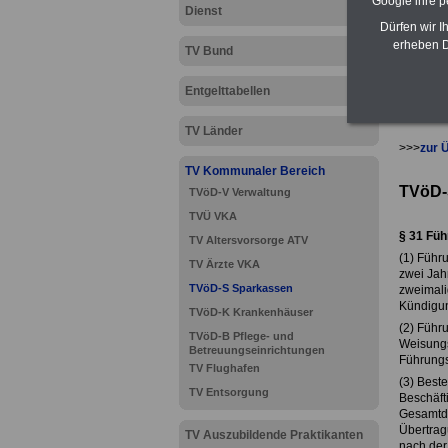
Google ihre 
Dienst
Dürfen wir I
erheben D
TV Bund
Entgelttabellen
TV Länder
>>>
zur 
TV Kommunaler Bereich
TVöD-
TVöD-V Verwaltung
TVÜ VKA
§ 31 Füh
TV Altersvorsorge ATV
(1) Führ
TV Ärzte VKA
zwei Jah
TVöD-S Sparkassen
zweimali
Kündigun
TVöD-K Krankenhäuser
(2) Führ
TVöD-B Pflege- und
Weisungs
Betreuungseinrichtungen
Führungs
TV Flughafen
(3) Beste
TV Entsorgung
Beschäft
Gesamtda
Übertrag
TV Auszubildende Praktikanten
nach der