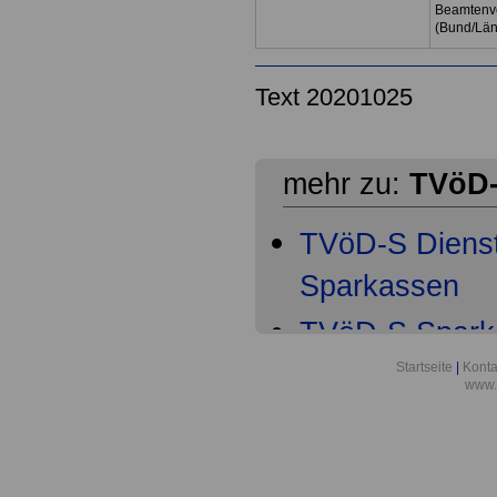
Beamtenve
(Bund/Lä
Text 20201025
mehr zu:
TVöD-
TVöD-S Dienst
Sparkassen
TVöD-S Spark
Geltungsberei
Startseite
|
Konta
www.
TVöD-S Spark
Arbeitsvertra