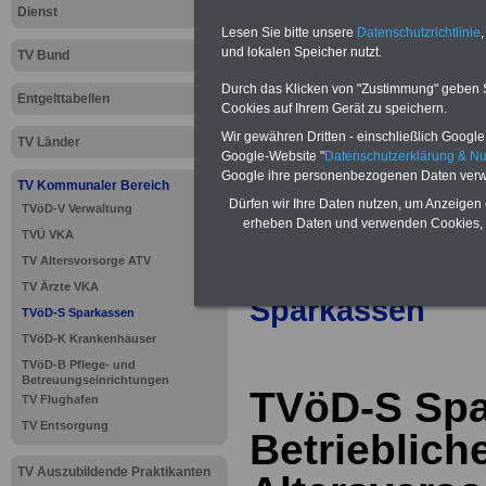
Dienst
Lesen Sie bitte unsere
Datenschutzrichtlinie
,
und lokalen Speicher nutzt.
TV Bund
Durch das Klicken von "Zustimmung" geben Sie
Entgelttabellen
Cookies auf Ihrem Gerät zu speichern.
Wir gewähren Dritten - einschließlich Google -
TV Länder
Google-Website "
Datenschutzerklärung & N
Google ihre personenbezogenen Daten verw
TV Kommunaler Bereich
Dürfen wir Ihre Daten nutzen, um Anzeigen 
TVöD-V Verwaltung
erheben Daten und verwenden Cookies, 
TVÜ VKA
>>>
zur Übersic
TV Altersvorsorge ATV
TV Ärzte VKA
Sparkassen
TVöD-S Sparkassen
TVöD-K Krankenhäuser
TVöD-B Pflege- und
Betreuungseinrichtungen
TVöD-S Spa
TV Flughafen
TV Entsorgung
Betrieblich
TV Auszubildende Praktikanten