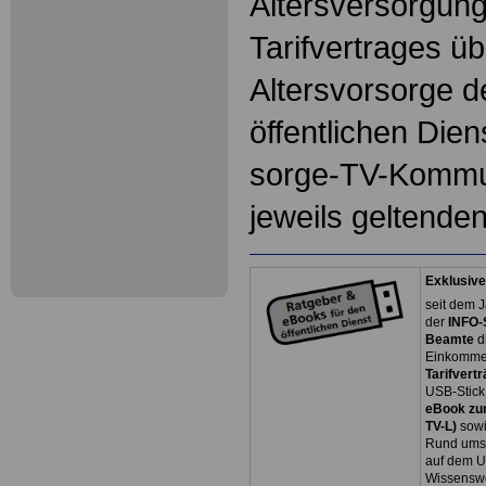
Altersversorgung
Tarifvertrages üb
Altersvorsorge d
öffentlichen Dien
sorge-TV-Kommun
jeweils geltende
Exklusive
seit dem J
der
INFO-
Beamte
d
Einkommen
Tarifvertr
USB-Stick
eBook zum
TV-L)
sowi
Rund ums 
auf dem U
Wissenswe