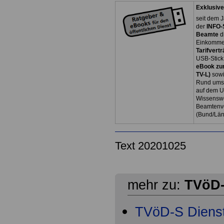
Exklusive
seit dem J
der
INFO-
Beamte
d
Einkommen
Tarifvertr
USB-Stick
eBook zum
TV-L)
sowi
Rund ums 
auf dem U
Wissenswe
Beamtenve
(Bund/Lä
Text 20201025
mehr zu:
TVöD-
TVöD-S Dienst