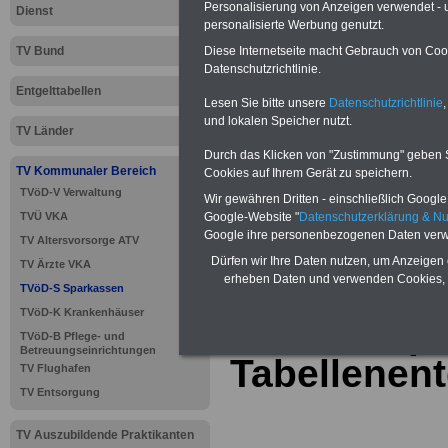
Personalisierung von Anzeigen verwendet - un
Dienst
personalisierte Werbung genutzt.
TV Bund
Diese Internetseite macht Gebrauch von Cooki
Datenschutzrichtlinie.
Entgelttabellen
Lesen Sie bitte unsere
Datenschutzrichtlinie
,
und lokalen Speicher nutzt.
TV Länder
Durch das Klicken von "Zustimmung" geben Sie
TV Kommunaler Bereich
Cookies auf Ihrem Gerät zu speichern.
TVöD-V Verwaltung
>>>
zur Übersic
Wir gewähren Dritten - einschließlich Google -
TVÜ VKA
Google-Website "
Datenschutzerklärung & N
Sparkassen
Google ihre personenbezogenen Daten verw
TV Altersvorsorge ATV
Dürfen wir Ihre Daten nutzen, um Anzeigen 
TV Ärzte VKA
erheben Daten und verwenden Cookies, 
TVöD-S Sparkassen
TVöD-K Krankenhäuser
TVöD-S Spa
TVöD-B Pflege- und
Betreuungseinrichtungen
Tabellenent
TV Flughafen
TV Entsorgung
TV Auszubildende Praktikanten