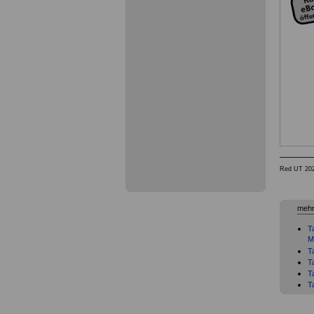
Red UT 20
mehr
T
M
T
T
T
T
T
T