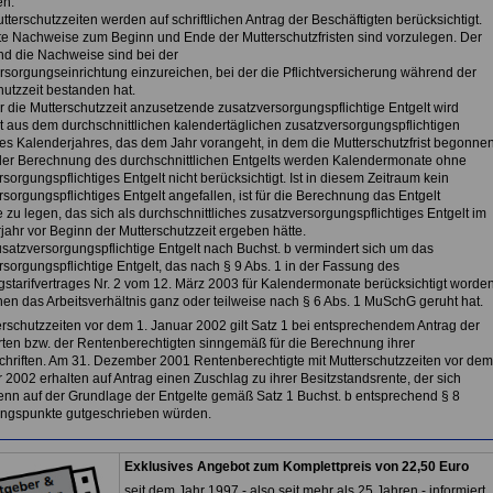
n:
tterschutzzeiten werden auf schriftlichen Antrag der Beschäftigten berücksichtigt.
e Nachweise zum Beginn und Ende der Mutterschutzfristen sind vorzulegen. Der
nd die Nachweise sind bei der
rsorgungseinrichtung einzureichen, bei der die Pflichtversicherung während der
hutzzeit bestanden hat.
r die Mutterschutzzeit anzusetzende zusatzversorgungspflichtige Entgelt wird
t aus dem durchschnittlichen kalendertäglichen zusatzversorgungspflichtigen
des Kalenderjahres, das dem Jahr vorangeht, in dem die Mutterschutzfrist begonne
 der Berechnung des durchschnittlichen Entgelts werden Kalendermonate ohne
sorgungspflichtiges Entgelt nicht berücksichtigt. Ist in diesem Zeitraum kein
sorgungspflichtiges Entgelt angefallen, ist für die Berechnung das Entgelt
zu legen, das sich als durchschnittliches zusatzversorgungspflichtiges Entgelt im
jahr vor Beginn der Mutterschutzzeit ergeben hätte.
usatzversorgungspflichtige Entgelt nach Buchst. b vermindert sich um das
sorgungspflichtige Entgelt, das nach § 9 Abs. 1 in der Fassung des
starifvertrages Nr. 2 vom 12. März 2003 für Kalendermonate berücksichtigt worde
enen das Arbeitsverhältnis ganz oder teilweise nach § 6 Abs. 1 MuSchG geruht hat.
erschutzzeiten vor dem 1. Januar 2002 gilt Satz 1 bei entsprechendem Antrag der
rten bzw. der Rentenberechtigten sinngemäß für die Berechnung ihrer
schriften. Am 31. Dezember 2001 Rentenberechtigte mit Mutterschutzzeiten vor dem
 2002 erhalten auf Antrag einen Zuschlag zu ihrer Besitzstandsrente, der sich
wenn auf der Grundlage der Entgelte gemäß Satz 1 Buchst. b entsprechend § 8
ngspunkte gutgeschrieben würden.
Exklusives Angebot zum Komplettpreis von 22,50 Euro
seit dem Jahr 1997 - also seit mehr als 25 Jahren - informiert