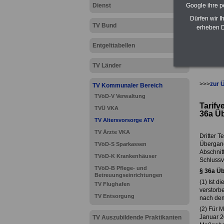
Dienst
Google ihre 
Dürfen wir I
TV Bund
erheben D
Entgelttabellen
TV Länder
>>>
zur 
TV Kommunaler Bereich
TVöD-V Verwaltung
Tarifv
TVÜ VKA
36a
Üb
TV Altersvorsorge ATV
TV Ärzte VKA
Dritter Te
Übergang
TVöD-S Sparkassen
Abschnitt
TVöD-K Krankenhäuser
Schlussv
TVöD-B Pflege- und
§ 36a
Üb
Betreuungseinrichtungen
(1) Ist d
TV Flughafen
verstorbe
TV Entsorgung
nach dem
(2) Für M
Januar 2
TV Auszubildende Praktikanten