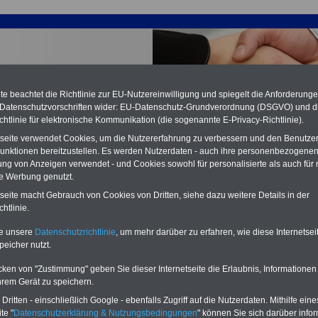
e beachtet die Richtlinie zur EU-Nutzereinwilligung und spiegelt die Anforderung
 Datenschutzvorschriften wider: EU-Datenschutz-Grundverordnung (DSGVO) und d
chtlinie für elektronische Kommunikation (die sogenannte E-Privacy-Richtlinie).
tseite verwendet Cookies, um die Nutzererfahrung zu verbessern und den Benutze
unktionen bereitzustellen. Es werden Nutzerdaten - auch ihre personenbezogenen
ung von Anzeigen verwendet - und Cookies sowohl für personalisierte als auch für 
te Werbung genutzt.
ertrag Altersversorgung (ATV) - VKA: § 36a
tseite macht Gebrauch von Cookies von Dritten, siehe dazu weitere Details in der
angsregelungen
htlinie.
PDF-SERVICE:
15 Euro
Neu aufgelegt: Oktober 2025
te unsere
Datenschutzrichtlinie
, um mehr darüber zu erfahren, wie diese Internetse
peicher nutzt.
Zum Komplettpreis von nur 15,00
Euro (inkl. MwSt.) bei einer Laufzeit
cken von "Zustimmung" geben Sie dieser Internetseite die Erlaubnis, Informationen
von 12 Monaten bleiben Sie bei den
wichtigen Fragen zum Öffentlichen
hrem Gerät zu speichern.
Dienst auf dem Laufenden, u.a.
ritten - einschließlich Google - ebenfalls Zugriff auf die Nutzerdaten. Mithilfe eine
Tarifverträge für den öffentlichen
te "
Datenschutzerklärung & Nutzungsbedingungen
" können Sie sich darüber infor
Dienst: