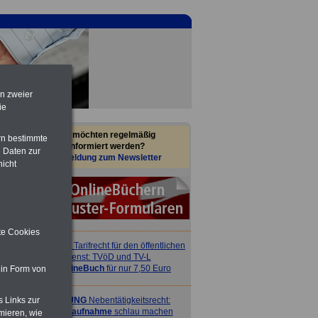
en zweier
ie
Sie möchten regelmäßig
rn bestimmte
informiert werden?
 Daten zur
Anmeldung zum Newsletter
nicht
ite Cookies
ACHTUNG
Tarifrecht für den öffentlichen
Dienst: TVöD und TV-L
>>>
OnlineBuch
für nur 7,50 Euro
 in Form von
ACHTUNG
Nebentätigkeitsrecht:
s Links zur
vor Jobaufnahme
schlau machen
mieren, wie