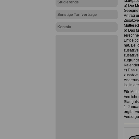
Maßgabe
Studierende
a) Die Mu
Geeignet
Sonstige Tarifverträge
Antrag u
Zusatzve
Muttersc
Kontakt
b) Das fü
errechne
Entgelt 
hat. Bei
zusatzver
zusatzver
zugrunde 
Kalender
c) Das z
zusatzver
Änderung
ist, in d
Für Mutt
Versiche
Startgut
1. Januar
ergibt, 
Versorgu