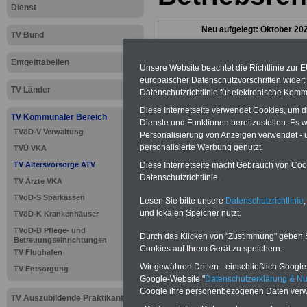
Dienst
Neu aufgelegt: Oktober 20
TV Bund
Entgelttabellen
Unsere Website beachtet die Richtlinie zur 
europäischer Datenschutzvorschriften wide
TV Länder
Datenschutzrichtlinie für elektronische Komm
Diese Internetseite verwendet Cookies, um 
TV Kommunaler Bereich
Dienste und Funktionen bereitzustellen. Es
TVöD-V Verwaltung
Personalisierung von Anzeigen verwendet - un
personalisierte Werbung genutzt.
TVÜ VKA
Diese Internetseite macht Gebrauch von Cooki
TV Altersvorsorge ATV
Datenschutzrichtlinie.
TV Ärzte VKA
TVöD-S Sparkassen
Lesen Sie bitte unsere
Datenschutzrichtlinie
,
und lokalen Speicher nutzt.
TVöD-K Krankenhäuser
TVöD-B Pflege- und
Durch das Klicken von "Zustimmung" geben Sie
Betreuungseinrichtungen
>>>
zur Übersic
Cookies auf Ihrem Gerät zu speichern.
TV Flughafen
Wir gewähren Dritten - einschließlich Google -
TV Entsorgung
Altersversorgu
Google-Website "
Datenschutzerklärung & N
Google ihre personenbezogenen Daten verw
TV Auszubildende Praktikanten