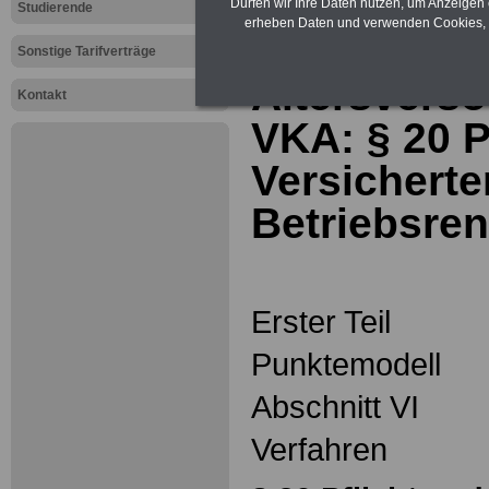
Dürfen wir Ihre Daten nutzen, um Anzeigen 
Studierende
erheben Daten und verwenden Cookies, 
Tarifvertrag
Sonstige Tarifverträge
Altersverso
Kontakt
VKA: § 20
P
Versicherte
Betriebsren
Erster Teil
Punktemodell
Abschnitt VI
Verfahren