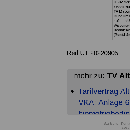
USB-Stick
eBook zum
TV-L)
sowi
Rund ums 
auf dem U
Wissenswe
Beamtenve
(Bund/Lä
Red UT 20220905
mehr zu:
TV Al
Tarifvertrag A
VKA: Anlage 6 
biometriebedi
Tarifvertrag A
Startseite
|
Konta
www.