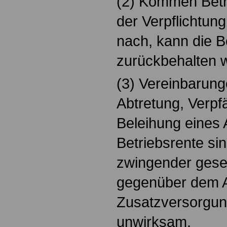
(2) Kommen Betr
der Verpflichtun
nach, kann die B
zurückbehalten 
(3) Vereinbarunge
Abtretung, Verp
Beleihung eines
Betriebsrente sin
zwingender geset
gegenüber dem A
Zusatzversorgun
unwirksam.