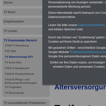
Personalisierung von Anzeigen verwendet - un
Dienst
personalisierte Werbung genutzt.
Neu aufgelegt: Oktober 20
TV Bund
Diese Internetseite macht Gebrauch von Cooki
Datenschutzrichtlinie.
Entgelttabellen
Lesen Sie bitte unsere
Datenschutzrichtlinie
,
und lokalen Speicher nutzt.
TV Länder
Durch das Klicken von "Zustimmung" geben Sie
TV Kommunaler Bereich
Cookies auf Ihrem Gerät zu speichern.
TVöD-V Verwaltung
Wir gewähren Dritten - einschließlich Google -
TVÜ VKA
Google-Website "
Datenschutzerklärung & N
Google ihre personenbezogenen Daten verw
TV Altersvorsorge ATV
Dürfen wir Ihre Daten nutzen, um Anzeigen 
TV Ärzte VKA
erheben Daten und verwenden Cookies, 
TVöD-S Sparkassen
TVöD-K Krankenhäuser
>>>
zur Übersic
TVöD-B Pflege- und
Betreuungseinrichtungen
Altersversorgu
TV Flughafen
TV Entsorgung
TV Auszubildende Praktikanten