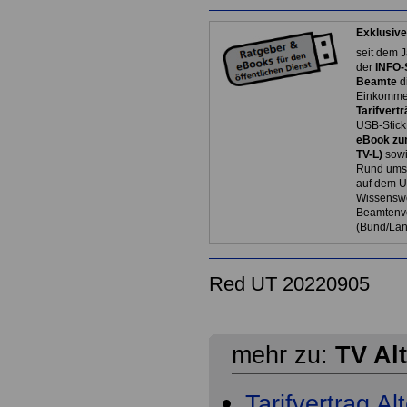
Exklusive
seit dem J
der
INFO-
Beamte
d
Einkommen
Tarifvertr
USB-Stick
eBook zum
TV-L)
sowi
Rund ums 
auf dem U
Wissenswe
Beamtenve
(Bund/Lä
Red UT 20220905
mehr zu:
TV Al
Tarifvertrag A