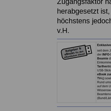
Zugangsfaktor n
herabgesetzt ist,
höchstens jedoc
v.H.
Exklusive
seit dem J
der
INFO-
Beamte
d
Einkommen
Tarifvertr
USB-Stick
eBook zum
TV-L)
sowi
Rund ums 
auf dem U
Wissenswe
Beamtenve
(Bund/Lä