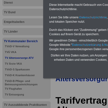
Neu aufgelegt: Oktober 20
Dienst
Diese Internetseite macht Gebrauch von Cooki
Datenschutzrichtlinie.
TV Bund
Lesen Sie bitte unsere
Datenschutzrichtlinie
,
und lokalen Speicher nutzt.
Entgelttabellen
Durch das Klicken von "Zustimmung" geben Sie
TV Länder
Cookies auf Ihrem Gerät zu speichern.
Wir gewähren Dritten - einschließlich Google -
TV Kommunaler Bereich
Google-Website "
Datenschutzerklärung & N
TVöD-V Verwaltung
Google ihre personenbezogenen Daten verw
TVÜ VKA
Dürfen wir Ihre Daten nutzen, um Anzeigen 
TV Altersvorsorge ATV
erheben Daten und verwenden Cookies, 
TV Ärzte VKA
>>>
zur Übersic
TVöD-S Sparkassen
TVöD-K Krankenhäuser
Altersversorgu
TVöD-B Pflege- und
Betreuungseinrichtungen
TV Flughafen
TV Entsorgung
Tarifvertrag
TV Auszubildende Praktikanten