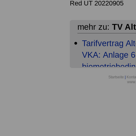
Red UT 20220905
mehr zu:
TV Al
Tarifvertrag A
VKA: Anlage 6 
biometriebedi
Tarifvertrag A
Startseite
|
Konta
www.
VKA: § 1 Gelt
Tarifvertrag A
VKA: § 2 Pflic
Tarifvertrag A