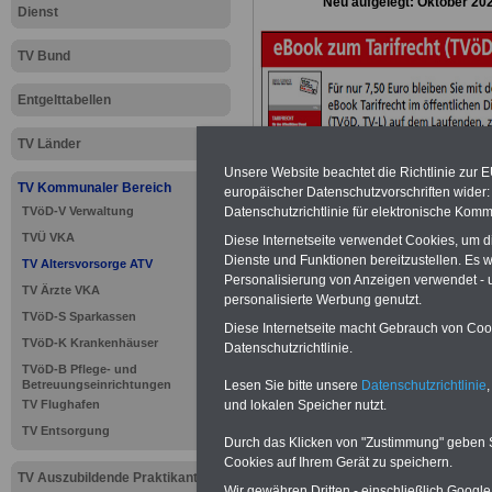
Neu aufgelegt: Oktober 20
Dienst
TV Bund
Entgelttabellen
TV Länder
Unsere Website beachtet die Richtlinie zur 
TV Kommunaler Bereich
europäischer Datenschutzvorschriften wide
Datenschutzrichtlinie für elektronische Komm
TVöD-V Verwaltung
TVÜ VKA
Diese Internetseite verwendet Cookies, um 
Dienste und Funktionen bereitzustellen. Es
TV Altersvorsorge ATV
Personalisierung von Anzeigen verwendet - un
TV Ärzte VKA
personalisierte Werbung genutzt.
TVöD-S Sparkassen
Diese Internetseite macht Gebrauch von Cooki
TVöD-K Krankenhäuser
Datenschutzrichtlinie.
>>>
zur Übersic
TVöD-B Pflege- und
Lesen Sie bitte unsere
Datenschutzrichtlinie
,
Betreuungseinrichtungen
Altersversorgu
und lokalen Speicher nutzt.
TV Flughafen
TV Entsorgung
Durch das Klicken von "Zustimmung" geben Sie
Cookies auf Ihrem Gerät zu speichern.
TV Auszubildende Praktikanten
Wir gewähren Dritten - einschließlich Google -