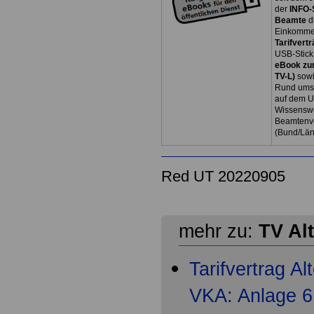
der
INFO-
Beamte
d
Einkommen
Tarifvertr
USB-Stick
eBook zum
TV-L)
sowi
Rund ums 
auf dem U
Wissenswe
Beamtenve
(Bund/Lä
Red UT 20220905
mehr zu:
TV Al
Tarifvertrag A
VKA: Anlage 6 