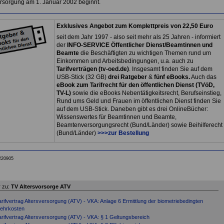
rsorgung am 1. Januar 2002 beginnt.
Exklusives Angebot zum Komplettpreis von 22,50 Euro
seit dem Jahr 1997 - also seit mehr als 25 Jahren - informiert
der
INFO-SERVICE Öffentlicher Dienst/Beamtinnen und
Beamte
die Beschäftigten zu wichtigen Themen rund um
Einkommen und Arbeitsbedingungen, u.a. auch zu
Tarifverträgen (tv-oed.de)
. Insgesamt finden Sie auf dem
USB-Stick (32 GB)
drei Ratgeber
&
fünf eBooks.
Auch das
eBook zum Tarifrecht für den öffentlichen Dienst (TVöD,
TV-L)
sowie die eBooks Nebentätigkeitsrecht, Berufseinstieg,
Rund ums Geld und Frauen im öffentlichen Dienst finden Sie
auf dem USB-Stick. Daneben gibt es drei OnlineBücher:
Wissenswertes für Beamtinnen und Beamte,
Beamtenversorgungsrecht (Bund/Länder) sowie Beihilferecht
(Bund/Länder)
>>>zur Bestellung
220905
 zu:
TV Altersvorsorge ATV
arifvertrag Altersversorgung (ATV) - VKA: Anlage 6 Ermittlung der biometriebedingten
ehrkosten
arifvertrag Altersversorgung (ATV) - VKA: § 1 Geltungsbereich