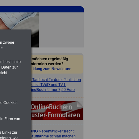
en zweier
ie
Sie möchten regelmäßig
rn bestimmte
informiert werden?
 Daten zur
Anmeldung zum Newsletter
nicht
ACHTUNG
Tarifrecht für den öffentlichen
Dienst: TVöD und TV-L
>>>
OnlineBuch
für nur 7,50 Euro
ite Cookies
 in Form von
ACHTUNG
Nebentätigkeitsrecht:
s Links zur
vor Jobaufnahme
schlau machen
mieren, wie