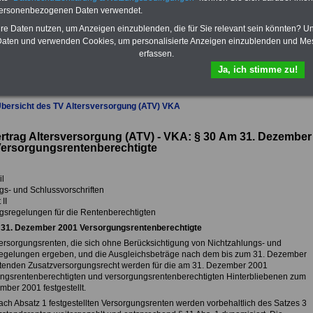
personenbezogenen Daten verwendet.
Im Portal
PDF-SERVICE
findn Sie
das
eBook Tarifrecht öffentlicher
hre Daten nutzen, um Anzeigen einzublenden, die für Sie relevant sein könnten? U
Dienst (TVöD, TV-L)
sowie weitere
aten und verwenden Cookies, um personalisierte Anzeigen einzublenden und Me
10 Bücher bzw. eBooks zum
erfassen.
herunterladen, lesen und
ausdrucken.
Mehr Infos
Ja, ich stimme zu!
Übersicht des TV Altersversorgung (ATV) VKA
ertrag Altersversorgung (ATV) - VKA: § 30
Am 31. Dezember
Versorgungsrentenberechtigte
il
s- und Schlussvorschriften
II
sregelungen für die Rentenberechtigten
31. Dezember 2001 Versorgungsrentenberechtigte
Versorgungsrenten, die sich ohne Berücksichtigung von Nichtzahlungs- und
gelungen ergeben, und die Ausgleichsbeträge nach dem bis zum 31. Dezember
tenden Zusatzversorgungsrecht werden für die am 31. Dezember 2001
ngsrentenberechtigten und versorgungsrentenberechtigten Hinterbliebenen zum
mber 2001 festgestellt.
nach Absatz 1 festgestellten Versorgungsrenten werden vorbehaltlich des Satzes 3