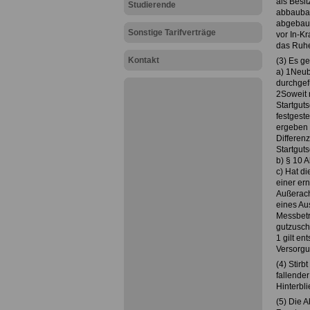
als Besi
Studierende
abbaubar
abgebaut
Sonstige Tarifverträge
vor In-K
das Ruhe
Kontakt
(3) Es g
a) 1Neub
durchgef
2Soweit 
Startguts
festgest
ergeben 
Differen
Startguts
b) § 10 A
c) Hat d
einer er
Außerach
eines Au
Messbetra
gutzusch
1 gilt en
Versorgu
(4) Stirb
fallender
Hinterbl
(5) Die 