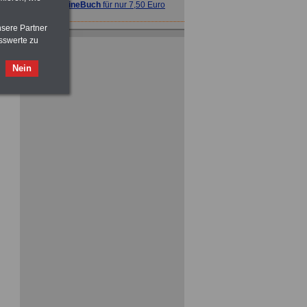
>>>
OnlineBuch
für nur 7,50 Euro
nsere Partner
ACHTUNG
Tarifrecht für den öffentlichen
sswerte zu
Dienst: TVöD und TV-L
>>>
OnlineBuch
für nur 7,50 Euro
Nein
ACHTUNG
Nebentätigkeitsrecht:
vor Jobaufnahme
schlau machen
>>>
OnlineBuch
für nur 7,50 Euro