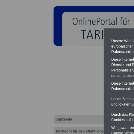
Unsere Websit
europäischer
Datenschutzri
Diese Interne
Dienste und F
Personalisier
personalisier
Tarifv
Diese Interne
2001 
Datenschutzric
Lesen Sie bit
und lokalen S
Durch das Kli
Startseite
Cookies auf I
Wir gewähren D
Tarifrecht für den öffentlichen
Google-Websi