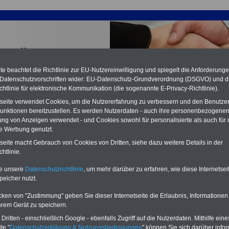
e beachtet die Richtlinie zur EU-Nutzereinwilligung und spiegelt die Anforderung
 Datenschutzvorschriften wider: EU-Datenschutz-Grundverordnung (DSGVO) und d
chtlinie für elektronische Kommunikation (die sogenannte E-Privacy-Richtlinie).
tseite verwendet Cookies, um die Nutzererfahrung zu verbessern und den Benutze
unktionen bereitzustellen. Es werden Nutzerdaten - auch ihre personenbezogenen
ung von Anzeigen verwendet - und Cookies sowohl für personalisierte als auch für 
te Werbung genutzt.
ertrag Altersversorgung (ATV) - VKA: § 30 Am 31. Dezember
tseite macht Gebrauch von Cookies von Dritten, siehe dazu weitere Details in der
Versorgungsrentenberechtigte
htlinie.
PDF-SERVICE:
15 Euro
Neu aufgelegt: Oktober 2025
te unsere
Datenschutzrichtlinie
, um mehr darüber zu erfahren, wie diese Internetse
Zum Komplettpreis von nur 15,00
peicher nutzt.
Euro (inkl. MwSt.) bei einer Laufzeit
von 12 Monaten bleiben Sie bei den
cken von "Zustimmung" geben Sie dieser Internetseite die Erlaubnis, Informationen
wichtigen Fragen zum Öffentlichen
hrem Gerät zu speichern.
Dienst auf dem Laufenden, u.a.
ritten - einschließlich Google - ebenfalls Zugriff auf die Nutzerdaten. Mithilfe eine
Tarifverträge für den öffentlichen
Dienst:
te "
Datenschutzerklärung & Nutzungsbedingungen
" können Sie sich darüber infor