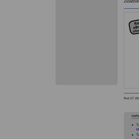
Zusatzve
Red UT 20
mehr
T
M
T