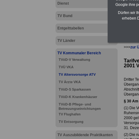
Dienst
Google ihre 
Dürfen wir I
TV Bund
erheben D
Entgelttabellen
TV Länder
>>>
zur 
TV Kommunaler Bereich
TVöD-V Verwaltung
Tarifv
2001 
TVÜ VKA
TV Altersvorsorge ATV
Dritter Te
TV Ärzte VKA
Übergang
Abschnitt 
TVöD-S Sparkassen
Übergang
TVöD-K Krankenhäuser
§ 30
Am 
TVöD-B Pflege- und
(1) Die 
Betreuungseinrichtungen
Ruhensre
TV Flughafen
2000 gel
TV Entsorgung
Versorgu
31. Deze
(2) Die 
TV Auszubildende Praktikanten