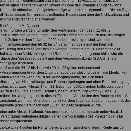
tzstandsrenten weitergezahlt und entsprechend § 11 Abs. 1 dynamisiert. Die
en Ausgleichsbeträge werden jeweils in Höhe des Dynamisierungsgewinns
; die nicht abbaubaren Ausgleichsbeträge werden nicht dynamisiert. Die am Tag
raft-Treten dieses Tarifvertrages geltenden Regelungen über die Nichtzahlung und
n sind entsprechend anzuwenden.
elten folgende Maßgaben:
erechnungen werden nur unter den Voraussetzungen des § 11 Abs. 2
ührt; zusätzliche Versorgungspunkte nach Satz 2 sind dabei zu berücksichtigen.
noch Zeiten vor dem 1. Januar 2002 zu berücksichtigen sind, wird eine
chrift entsprechend den §§ 32 bis 34 berechnet; übersteigt der hiernach
ellte Betrag den Betrag, der sich als Versorgungsrente am 31. Dezember 2001
hat bzw. ohne Nichtzahlungs- und Ruhensregelungen ergeben hätte, wird die
z durch den Messbetrag geteilt und dem Versorgungskonto (§ 8 Abs. 1) als
chrift gutgeschrieben.
bs. 3 und die §§ 12 bis 14 sowie 20 bis 23 gelten entsprechend.
ie Versorgungsrente vor dem 1. Januar 2002 geendet und besteht die Möglichkeit
neuten Rentengewährung, ist die Versorgungsrente, die sich unter
tlassung von Nichtzahlungs- und Ruhensregelungen und ohne Berücksichtigung
sgleichsbetrages (Absatz 1) am 31. Dezember 2001 ergeben hätte, durch den
g zu teilen und als Startgutschrift auf dem Versorgungskonto (§ 8 Abs. 1)
reiben; im Übrigen gelten in diesen Fällen die Vorschriften des Punktemodells. Sat
tsprechend, wenn der Versicherungsfall vor dem 1. Januar 2002 eingetreten ist, die
ngsrente jedoch erst nach dem 1. Januar 2002 beginnen würde.
t eine unter Absatz 1 fallende Versorgungsrentenberechtigte/ein unter Absatz 1
 Versorgungsrentenberechtigter, gelten die Vorschriften des Punktemodells für
iebene entsprechend.
Absätze 1 bis 4 gelten für Rentenberechtigte entsprechend, deren Rente aus der