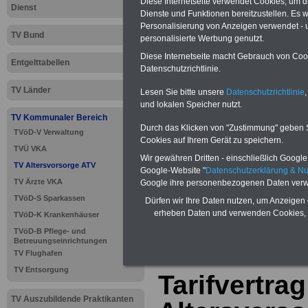
Diese Internetseite verwendet Cookies, um 
Dienst
Dienste und Funktionen bereitzustellen. Es
Personalisierung von Anzeigen verwendet - un
TV Bund
personalisierte Werbung genutzt.
Diese Internetseite macht Gebrauch von Cooki
Entgelttabellen
Datenschutzrichtlinie.
TV Länder
Lesen Sie bitte unsere
Datenschutzrichtlinie
,
und lokalen Speicher nutzt.
TV Kommunaler Bereich
Durch das Klicken von "Zustimmung" geben Sie
TVöD-V Verwaltung
Cookies auf Ihrem Gerät zu speichern.
TVÜ VKA
Wir gewähren Dritten - einschließlich Google -
TV Altersvorsorge ATV
Google-Website "
Datenschutzerklärung & N
TV Ärzte VKA
Google ihre personenbezogenen Daten verw
>>>
zur Übersic
TVöD-S Sparkassen
Dürfen wir Ihre Daten nutzen, um Anzeigen 
erheben Daten und verwenden Cookies, 
TVöD-K Krankenhäuser
Altersversorgu
TVöD-B Pflege- und
Betreuungseinrichtungen
TV Flughafen
TV Entsorgung
Tarifvertrag
TV Auszubildende Praktikanten