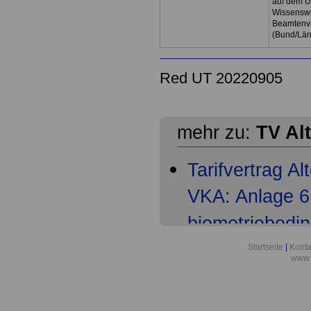
auf dem U
Wissenswe
Beamtenve
(Bund/Lä
Red UT 20220905
mehr zu:
TV Al
Tarifvertrag A
VKA: Anlage 6 
biometriebedi
Tarifvertrag A
Startseite
|
Konta
www.
VKA: § 1 Gelt
Tarifvertrag A