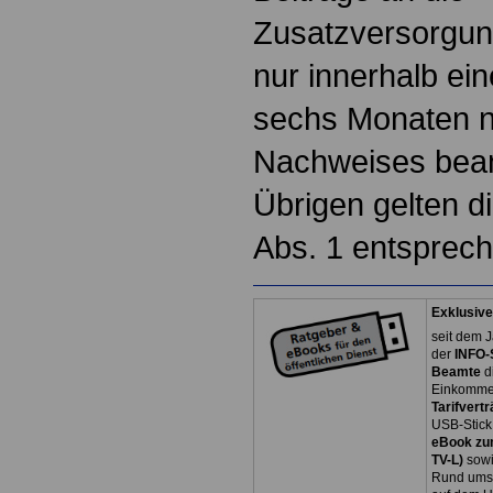
Zusatzversorgun
nur innerhalb ein
sechs Monaten 
Nachweises bean
Übrigen gelten d
Abs. 1 entsprec
Exklusive
seit dem J
der
INFO-
Beamte
d
Einkommen
Tarifvertr
USB-Stick
eBook zum
TV-L)
sowi
Rund ums 