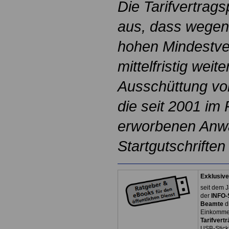
Die Tarifvertrag
aus, dass wegen
hohen Mindestve
mittelfristig weit
Ausschüttung vo
die seit 2001 im
erworbenen Anwa
Startgutschriften
Exklusive
seit dem J
der
INFO-
Beamte
d
Einkommen
Tarifvertr
USB-Stick