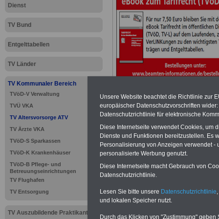
Dienst
TV Bund
Entgelttabellen
TV Länder
TV Kommunaler Bereich
TVöD-V Verwaltung
Unsere Website beachtet die Richtlinie zur 
europäischer Datenschutzvorschriften wide
TVÜ VKA
Datenschutzrichtlinie für elektronische Komm
TV Altersvorsorge ATV
Diese Internetseite verwendet Cookies, um 
TV Ärzte VKA
>>>
zur Übersic
Dienste und Funktionen bereitzustellen. Es
TVöD-S Sparkassen
Personalisierung von Anzeigen verwendet - un
TVöD-K Krankenhäuser
personalisierte Werbung genutzt.
Altersversorgu
TVöD-B Pflege- und
Diese Internetseite macht Gebrauch von Cooki
Betreuungseinrichtungen
Datenschutzrichtlinie.
TV Flughafen
Lesen Sie bitte unsere
Datenschutzrichtlinie
,
TV Entsorgung
Tarifvertrag
und lokalen Speicher nutzt.
TV Auszubildende Praktikanten
Durch das Klicken von "Zustimmung" geben Sie