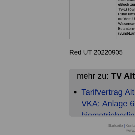
eBook zum
TV-L)
sowi
Rund ums 
auf dem U
Wissenswe
Beamtenve
(Bund/Lä
Red UT 20220905
mehr zu:
TV Al
Tarifvertrag A
VKA: Anlage 6 
biometriebedi
Tarifvertrag A
Startseite
|
Konta
www.