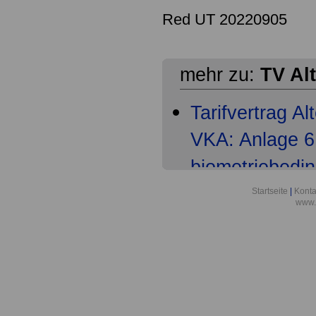
Red UT 20220905
mehr zu:
TV Al
Tarifvertrag A
VKA: Anlage 6 
biometriebedi
Tarifvertrag A
Startseite
|
Konta
www.
VKA: § 1 Gelt
Tarifvertrag A
VKA: § 2 Pflic
Tarifvertrag A