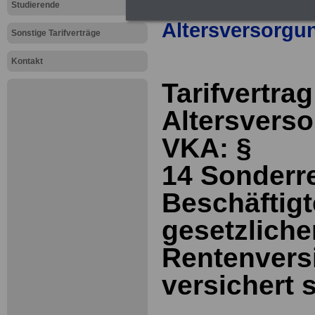
>>>
zur Übersic
Studierende
Altersversorgu
Sonstige Tarifverträge
Kontakt
Tarifvertrag
Altersverso
VKA: §
14
Sonderr
Beschäftigte
gesetzliche
Rentenvers
versichert 