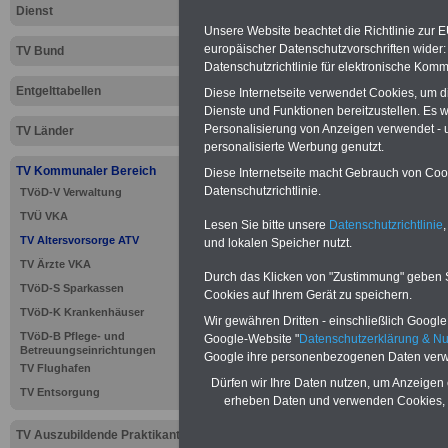
Dienst
gesetzliche
Unsere Website beachtet die Richtlinie zur 
europäischer Datenschutzvorschriften wide
TV Bund
Rentenvers
Datenschutzrichtlinie für elektronische Komm
Entgelttabellen
Diese Internetseite verwendet Cookies, um 
versichert 
Dienste und Funktionen bereitzustellen. Es
Personalisierung von Anzeigen verwendet - un
TV Länder
personalisierte Werbung genutzt.
Neu aufgelegt: Oktober 20
TV Kommunaler Bereich
Diese Internetseite macht Gebrauch von Cooki
Datenschutzrichtlinie.
TVöD-V Verwaltung
TVÜ VKA
Lesen Sie bitte unsere
Datenschutzrichtlinie
,
TV Altersvorsorge ATV
und lokalen Speicher nutzt.
TV Ärzte VKA
Durch das Klicken von "Zustimmung" geben Sie
TVöD-S Sparkassen
Cookies auf Ihrem Gerät zu speichern.
TVöD-K Krankenhäuser
Wir gewähren Dritten - einschließlich Google -
TVöD-B Pflege- und
Google-Website "
Datenschutzerklärung & N
Betreuungseinrichtungen
Google ihre personenbezogenen Daten verw
TV Flughafen
Dürfen wir Ihre Daten nutzen, um Anzeigen 
TV Entsorgung
erheben Daten und verwenden Cookies, 
TV Auszubildende Praktikanten