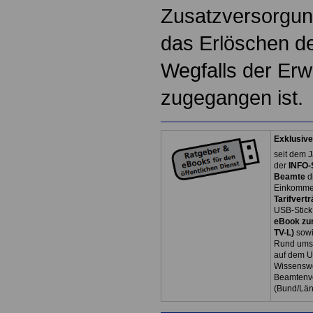
Zusatzversorgun
das Erlöschen d
Wegfalls der Er
zugegangen ist.
Exklusive
seit dem J
der
INFO-
Beamte
d
Einkommen
Tarifvertr
USB-Stick
eBook zum
TV-L)
sowi
Rund ums 
auf dem U
Wissenswe
Beamtenve
(Bund/Lä