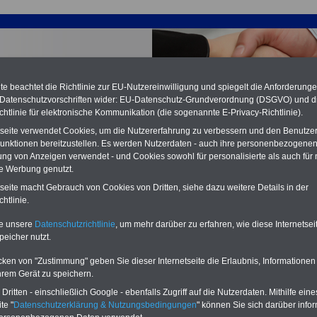
e beachtet die Richtlinie zur EU-Nutzereinwilligung und spiegelt die Anforderung
 Datenschutzvorschriften wider: EU-Datenschutz-Grundverordnung (DSGVO) und d
chtlinie für elektronische Kommunikation (die sogenannte E-Privacy-Richtlinie).
tseite verwendet Cookies, um die Nutzererfahrung zu verbessern und den Benutze
unktionen bereitzustellen. Es werden Nutzerdaten - auch ihre personenbezogenen
ung von Anzeigen verwendet - und Cookies sowohl für personalisierte als auch für 
te Werbung genutzt.
tseite macht Gebrauch von Cookies von Dritten, siehe dazu weitere Details in der
ertrag Altersversorgung (ATV) - VKA: § 1 Geltungsbereich
htlinie.
PDF-SERVICE:
15 Euro
Neu aufgelegt: Oktober 2025
te unsere
Datenschutzrichtlinie
, um mehr darüber zu erfahren, wie diese Internetse
Zum Komplettpreis von nur 15,00
peicher nutzt.
Euro (inkl. MwSt.) bei einer Laufzeit
von 12 Monaten bleiben Sie bei den
cken von "Zustimmung" geben Sie dieser Internetseite die Erlaubnis, Informationen
wichtigen Fragen zum Öffentlichen
hrem Gerät zu speichern.
Dienst auf dem Laufenden, u.a.
Tarifverträge für den öffentlichen
ritten - einschließlich Google - ebenfalls Zugriff auf die Nutzerdaten. Mithilfe eine
Dienst:
te "
Datenschutzerklärung & Nutzungsbedingungen
" können Sie sich darüber infor
Im Portal
PDF-SERVICE
findn Sie