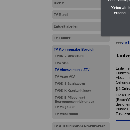
Google ihre 
Dienst
Dürfen wir I
erheben D
TV Bund
Entgelttabellen
TV Länder
>>>
zur 
TV Kommunaler Bereich
Tarifv
TVöD-V Verwaltung
TVÜ VKA
Erster Tei
TV Altersvorsorge ATV
Punktem
TV Ärzte VKA
Abschnitt
Geltungs
TVöD-S Sparkassen
§ 1 Gelt
TVöD-K Krankenhäuser
Dieser T
TVöD-B Pflege- und
(Beschäft
Betreuungseinrichtungen
des öffen
TV Flughafen
Bundes u
Zusatzve
TV Entsorgung
TV Auszubildende Praktikanten