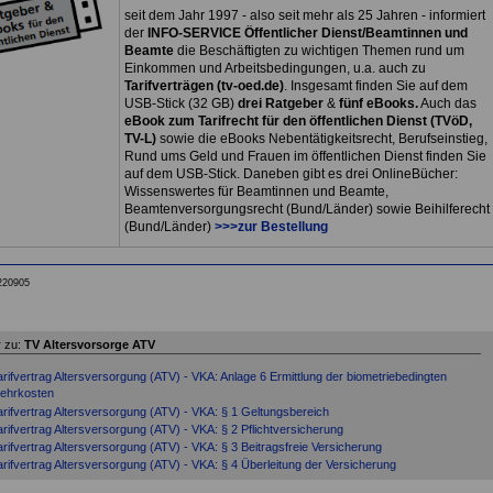
seit dem Jahr 1997 - also seit mehr als 25 Jahren - informiert
der
INFO-SERVICE Öffentlicher Dienst/Beamtinnen und
Beamte
die Beschäftigten zu wichtigen Themen rund um
Einkommen und Arbeitsbedingungen, u.a. auch zu
Tarifverträgen (tv-oed.de)
. Insgesamt finden Sie auf dem
USB-Stick (32 GB)
drei Ratgeber
&
fünf eBooks.
Auch das
eBook zum Tarifrecht für den öffentlichen Dienst (TVöD,
TV-L)
sowie die eBooks Nebentätigkeitsrecht, Berufseinstieg,
Rund ums Geld und Frauen im öffentlichen Dienst finden Sie
auf dem USB-Stick. Daneben gibt es drei OnlineBücher:
Wissenswertes für Beamtinnen und Beamte,
Beamtenversorgungsrecht (Bund/Länder) sowie Beihilferecht
(Bund/Länder)
>>>zur Bestellung
220905
 zu:
TV Altersvorsorge ATV
arifvertrag Altersversorgung (ATV) - VKA: Anlage 6 Ermittlung der biometriebedingten
ehrkosten
arifvertrag Altersversorgung (ATV) - VKA: § 1 Geltungsbereich
arifvertrag Altersversorgung (ATV) - VKA: § 2 Pflichtversicherung
arifvertrag Altersversorgung (ATV) - VKA: § 3 Beitragsfreie Versicherung
arifvertrag Altersversorgung (ATV) - VKA: § 4 Überleitung der Versicherung
arifvertrag Altersversorgung (ATV) - VKA: § 5 Versicherungsfall und Rentenbeginn