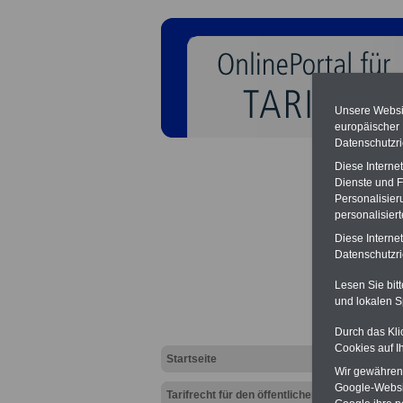
Unsere Websit
europäischer
Datenschutzri
Diese Interne
Dienste und F
Personalisier
personalisier
Diese Interne
Tarifv
Datenschutzric
Lesen Sie bit
und lokalen S
Durch das Kli
Cookies auf I
Startseite
Wir gewähren D
Google-Websi
Tarifrecht für den öffentlichen