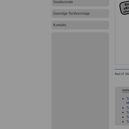
Studierende
Sonstige Tarifverträge
Kontakt
Red UT 20
mehr
T
M
T
T
T
T
T