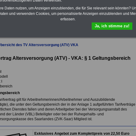
personenbezogenen Daten verwendet.
das
eBook Tarifrecht öffentlicher
hre Daten nutzen, um Anzeigen einzublenden, die für Sie relevant sein könnten? U
Dienst (TVöD, TV-L)
sowie weitere
aten und verwenden Cookies, um personalisierte Anzeigen einzublenden und Me
10 Bücher bzw. eBooks zum
herunterladen, lesen und
erfassen.
ausdrucken.
Mehr Infos
Ja, ich stimme zu!
Übersicht des TV Altersversorgung (ATV) VKA
ertrag Altersversorgung (ATV) - VKA: § 1 Geltungsbereich
l
odell
 I
bereich
ungsbereich
arifvertrag gilt für Arbeitnehmerinnen/Arbeitnehmer und Auszubildende
igte), die unter den Geltungsbereich der in der Anlage 1 aufgeführten Tarifverträge
tlichen Dienstes fallen und deren Arbeitgeber bei der Versorgungsanstalt des
nd der Länder (VBL) Beteiligter oder bei der Ruhegehalts- und
rsorgungskasse des Saarlandes (ZVK-Saar) Mitglied ist.
Exklusives Angebot zum Komplettpreis von 22,50 Euro