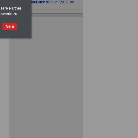
>>>
OnlineBuch
für nur 7,50 Euro
nsere Partner
sswerte zu
ACHTUNG
Nebentätigkeitsrecht:
vor Jobaufnahme
schlau machen
>>>
OnlineBuch
für nur 7,50 Euro
Nein
ACHTUNG
Tarifrecht für den öffentlichen
Dienst: TVöD und TV-L
>>>
OnlineBuch
für nur 7,50 Euro