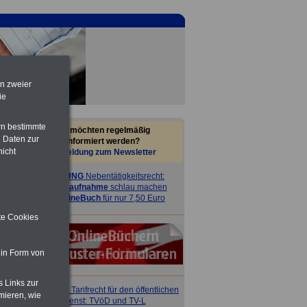
en zweier
ie
rn bestimmte
Sie möchten regelmäßig
 Daten zur
informiert werden?
nicht
Anmeldung zum Newsletter
ACHTUNG
Nebentätigkeitsrecht:
vor Jobaufnahme
schlau machen
>>>
OnlineBuch
für nur 7,50 Euro
ite Cookies
 in Form von
s Links zur
ACHTUNG
Tarifrecht für den öffentlichen
mieren, wie
Dienst: TVöD und TV-L