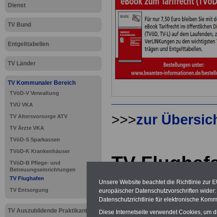
Dienst
TV Bund
Entgelttabellen
TV Länder
TV Kommunaler Bereich
TVöD-V Verwaltung
TVÜ VKA
>>>
zur Übersic
TV Altersvorsorge ATV
TV Ärzte VKA
TVöD-S Sparkassen
TVöD-K Krankenhäuser
TV Flughaf
TVöD-B Pflege- und
Betreuungseinrichtungen
(TVöD/VKA
TV Flughafen
Unsere Website beachtet die Richtlinie zur 
TV Entsorgung
europäischer Datenschutzvorschriften wide
TVöD-F: §
Datenschutzrichtlinie für elektronische Komm
TV Auszubildende Praktikanten
Diese Internetseite verwendet Cookies, um 