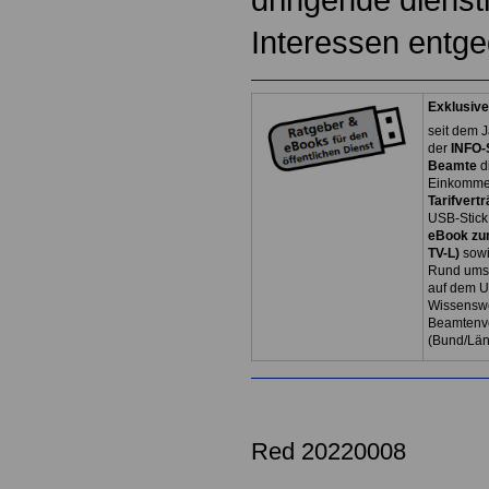
Interessen entg
Exklusive
seit dem J
der
INFO-
Beamte
d
Einkommen
Tarifvertr
USB-Stick
eBook zum
TV-L)
sowi
Rund ums 
auf dem U
Wissenswe
Beamtenve
(Bund/Lä
Red 20220008