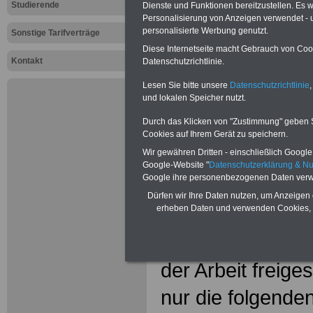
29
Arbeitsb
Studierende
Dienste und Funktionen bereitzustellen. Es
Personalisierung von Anzeigen verwendet - un
personalisierte Werbung genutzt.
Sonstige Tarifverträge
Diese Internetseite macht Gebrauch von Cooki
Kontakt
Datenschutzrichtlinie.
Abschnitt IV
Lesen Sie bitte unsere
Datenschutzrichtlinie
,
Urlaub und Arbei
und lokalen Speicher nutzt.
Durch das Klicken von "Zustimmung" geben Sie
§ 29
Arbeitsbef
Cookies auf Ihrem Gerät zu speichern.
Wir gewähren Dritten - einschließlich Google -
(1) 1Als Fälle n
Google-Website "
Datenschutzerklärung & N
Google ihre personenbezogenen Daten verw
denen Beschäftig
Dürfen wir Ihre Daten nutzen, um Anzeigen 
erheben Daten und verwenden Cookies, 
des Entgelts nac
nachstehend ge
der Arbeit freiges
nur die folgende