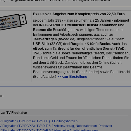
Zeugnisse gemäß den Absätzen 1 bis 3 sind unverzüglich auszustellen.
Exklusives Angebot zum Komplettpreis von 22,50 Euro
seit dem Jahr 1997 - also seit mehr als 25 Jahren - informiert
der
INFO-SERVICE Öffentlicher Dienst/Beamtinnen und
Beamte
die Beschäftigten zu wichtigen Themen rund um
Einkommen und Arbeitsbedingungen, u.a. auch zu
Tarifverträgen (tv-oed.de)
. Insgesamt finden Sie auf dem
USB-Stick (32 GB)
drei Ratgeber
&
fünf eBooks.
Auch das
eBook zum Tarifrecht für den öffentlichen Dienst (TVöD,
TV-L)
sowie die eBooks Nebentätigkeitsrecht, Berufseinstieg,
Rund ums Geld und Frauen im öffentlichen Dienst finden Sie
auf dem USB-Stick. Daneben gibt es drei OnlineBücher:
Wissenswertes für Beamtinnen und Beamte,
Beamtenversorgungsrecht (Bund/Länder) sowie Beihilferecht
(Bund/Länder)
>>>zur Bestellung
008
 zu:
TV Flughafen
V Flughafen (TVöD/VKA): TVöD-F § 1 Geltungsbereich
V Flughafen (TVöD/VKA): TVöD-F § 2 Arbeitsvertrag, Nebenabreden, Probezeit
V Flughafen (TVöD/VKA): TVöD-F § 3 Allgemeine Arbeitsbedingungen