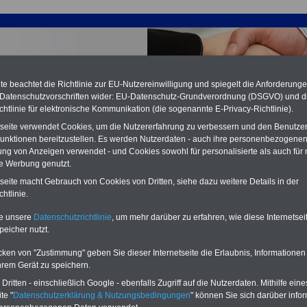
e beachtet die Richtlinie zur EU-Nutzereinwilligung und spiegelt die Anforderung
 Datenschutzvorschriften wider: EU-Datenschutz-Grundverordnung (DSGVO) und d
chtlinie für elektronische Kommunikation (die sogenannte E-Privacy-Richtlinie).
tseite verwendet Cookies, um die Nutzererfahrung zu verbessern und den Benutze
unktionen bereitzustellen. Es werden Nutzerdaten - auch ihre personenbezogenen
ung von Anzeigen verwendet - und Cookies sowohl für personalisierte als auch für 
te Werbung genutzt.
tseite macht Gebrauch von Cookies von Dritten, siehe dazu weitere Details in der
ughafen (TVöD/VKA): TVöD-F § 35 Zeugnis
htlinie.
PDF-SERVICE:
15 Euro
Neu aufgelegt: Oktober 2025
te unsere
Datenschutzrichtlinie
, um mehr darüber zu erfahren, wie diese Internetse
Zum Komplettpreis von nur 15,00
peicher nutzt.
Euro (inkl. MwSt.) bei einer Laufzeit
von 12 Monaten bleiben Sie bei den
cken von "Zustimmung" geben Sie dieser Internetseite die Erlaubnis, Informationen
wichtigen Fragen zum Öffentlichen
hrem Gerät zu speichern.
Dienst auf dem Laufenden, u.a.
Tarifverträge für den öffentlichen
ritten - einschließlich Google - ebenfalls Zugriff auf die Nutzerdaten. Mithilfe eine
Dienst:
te "
Datenschutzerklärung & Nutzungsbedingungen
" können Sie sich darüber infor
Im Portal
PDF-SERVICE
findn Sie