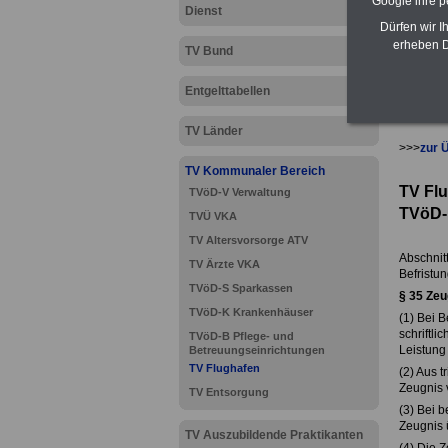
Google ihre 
Dienst
Dürfen wir I
erheben D
TV Bund
Entgelttabellen
TV Länder
>>>
zur 
TV Kommunaler Bereich
TV Fl
TVöD-V Verwaltung
TVöD-
TVÜ VKA
TV Altersvorsorge ATV
Abschnit
TV Ärzte VKA
Befristu
TVöD-S Sparkassen
§ 35
Zeu
TVöD-K Krankenhäuser
(1) Bei 
schriftli
TVöD-B Pflege- und
Leistung
Betreuungseinrichtungen
TV Flughafen
(2) Aus 
Zeugnis 
TV Entsorgung
(3) Bei 
Zeugnis ü
TV Auszubildende Praktikanten