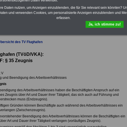
personenbezogenen Daten verwendet.
das
eBook Tarifrecht öffentlicher
hre Daten nutzen, um Anzeigen einzublenden, die für Sie relevant sein könnten? U
Dienst (TVöD, TV-L)
sowie weitere
aten und verwenden Cookies, um personalisierte Anzeigen einzublenden und Me
10 Bücher bzw. eBooks zum
herunterladen, lesen und
erfassen.
ausdrucken.
Mehr Infos
Ja, ich stimme zu!
Übersicht des TV Flughafen
ughafen (TVöD/VKA):
F: § 35
Zeugnis
t V
ng und Beendigung des Arbeitsverhältnisses
gnis
Beendigung des Arbeitsverhältnisses haben die Beschäftigten Anspruch auf ein
ches Zeugnis über Art und Dauer ihrer Tätigkeit, das sich auch auf Führung und
 erstrecken muss (Endzeugnis).
triftigen Gründen können Beschäftigte auch während des Arbeitsverhältnisses ein
verlangen (Zwischenzeugnis).
bevorstehender Beendigung des Arbeitsverhältnisses können die Beschäftigten ein
ber Art und Dauer ihrer Tätigkeit verlangen (vorläufiges Zeugnis).