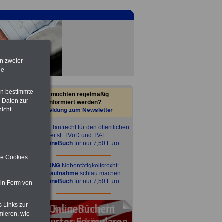
en zweier
ie
rn bestimmte
Sie möchten regelmäßig
 Daten zur
informiert werden?
nicht
Anmeldung zum Newsletter
ACHTUNG
Tarifrecht für den öffentlichen
Dienst: TVöD und TV-L
>>>
OnlineBuch
für nur 7,50 Euro
ite Cookies
ACHTUNG
Nebentätigkeitsrecht:
vor Jobaufnahme
schlau machen
>>>
OnlineBuch
für nur 7,50 Euro
 in Form von
s Links zur
mieren, wie