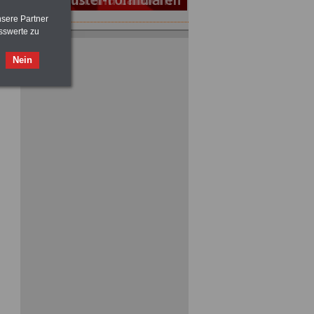
nsere Partner
sswerte zu
ACHTUNG
Tarifrecht für den öffentlichen
Dienst: TVöD und TV-L
>>>
OnlineBuch
für nur 7,50 Euro
Nein
ACHTUNG
Nebentätigkeitsrecht:
vor Jobaufnahme
schlau machen
>>>
OnlineBuch
für nur 7,50 Euro