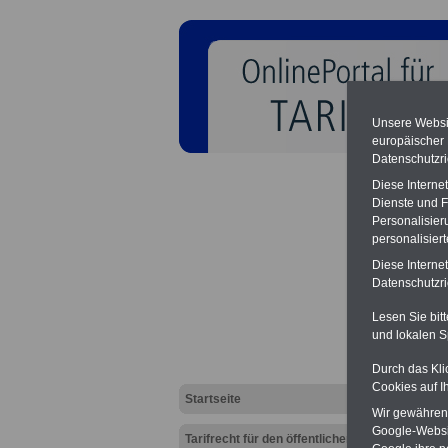
Unsere Websit
europäischer
Datenschutzri
Diese Interne
Dienste und F
Personalisier
personalisier
Diese Interne
TV Fl
Datenschutzric
Lesen Sie bit
und lokalen S
Durch das Kli
Cookies auf I
Startseite
Wir gewähren D
Google-Websi
Tarifrecht für den öffentlichen