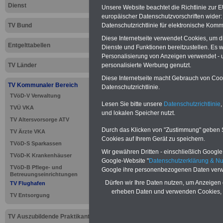
Dienst
Unsere Website beachtet die Richtlinie zur 
europäischer Datenschutzvorschriften wide
Datenschutzrichtlinie für elektronische Komm
TV Bund
Diese Internetseite verwendet Cookies, um 
Entgelttabellen
Dienste und Funktionen bereitzustellen. Es
Personalisierung von Anzeigen verwendet - un
personalisierte Werbung genutzt.
TV Länder
Diese Internetseite macht Gebrauch von Cooki
TV Kommunaler Bereich
Datenschutzrichtlinie.
TVöD-V Verwaltung
Lesen Sie bitte unsere
Datenschutzrichtlinie
,
TVÜ VKA
und lokalen Speicher nutzt.
TV Altersvorsorge ATV
Durch das Klicken von "Zustimmung" geben Sie
TV Ärzte VKA
>>>
zur Übersic
Cookies auf Ihrem Gerät zu speichern.
TVöD-S Sparkassen
Wir gewähren Dritten - einschließlich Google -
TVöD-K Krankenhäuser
Google-Website "
Datenschutzerklärung & N
TVöD-B Pflege- und
Google ihre personenbezogenen Daten verw
Betreuungseinrichtungen
TV Flughaf
Dürfen wir Ihre Daten nutzen, um Anzeigen 
TV Flughafen
erheben Daten und verwenden Cookies, 
TV Entsorgung
(TVöD/VKA
TV Auszubildende Praktikanten