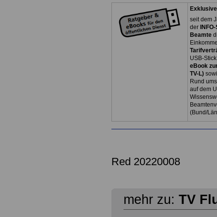
Exklusive
seit dem J
der
INFO-
Beamte
d
Einkommen
Tarifvertr
USB-Stick
eBook zum
TV-L)
sowi
Rund ums 
auf dem U
Wissenswe
Beamtenve
(Bund/Lä
Red 20220008
mehr zu:
TV Fl