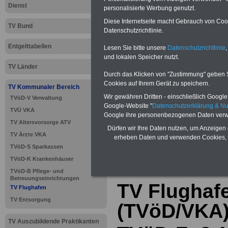
Dienst
personalisierte Werbung genutzt.
Diese Internetseite macht Gebrauch von Cooki
TV Bund
Datenschutzrichtlinie.
Entgelttabellen
Lesen Sie bitte unsere
Datenschutzrichtlinie
,
und lokalen Speicher nutzt.
TV Länder
Durch das Klicken von "Zustimmung" geben Sie
Cookies auf Ihrem Gerät zu speichern.
TV Kommunaler Bereich
Wir gewähren Dritten - einschließlich Google -
TVöD-V Verwaltung
Google-Website "
Datenschutzerklärung & N
TVÜ VKA
Google ihre personenbezogenen Daten verw
TV Altersvorsorge ATV
Dürfen wir Ihre Daten nutzen, um Anzeigen 
TV Ärzte VKA
erheben Daten und verwenden Cookies, 
>>>
zur Übersic
TVöD-S Sparkassen
TVöD-K Krankenhäuser
TVöD-B Pflege- und
Betreuungseinrichtungen
TV Flughaf
TV Flughafen
TV Entsorgung
(TVöD/VKA
TV Auszubildende Praktikanten