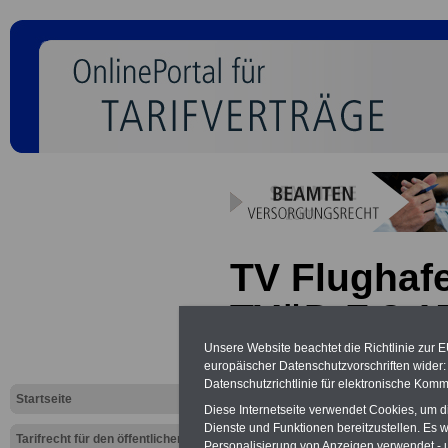
TV Flughaf
TVöD-F § 1
und Sanitä
Unsere Website beachtet die Richtlinie zur 
europäischer Datenschutzvorschriften wide
Datenschutzrichtlinie für elektronische Komm
Startseite
Neu aufgelegt: Oktober 20
Diese Internetseite verwendet Cookies, um 
Dienste und Funktionen bereitzustellen. Es
Tarifrecht für den öffentlichen
Personalisierung von Anzeigen verwendet - un