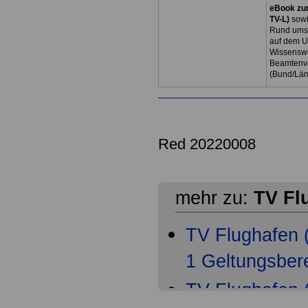
eBook zum
TV-L)
sowi
Rund ums 
auf dem U
Wissenswe
Beamtenve
(Bund/Lä
Red 20220008
mehr zu:
TV Fl
TV Flughafen
1 Geltungsber
TV Flughafen