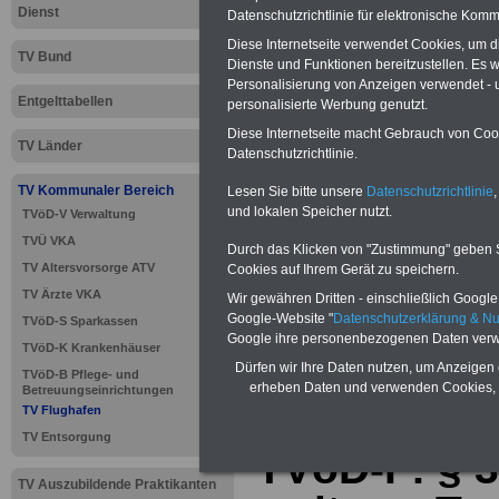
Dienst
Datenschutzrichtlinie für elektronische Komm
Diese Internetseite verwendet Cookies, um 
TV Bund
Dienste und Funktionen bereitzustellen. Es
Personalisierung von Anzeigen verwendet - un
Entgelttabellen
personalisierte Werbung genutzt.
Diese Internetseite macht Gebrauch von Cooki
TV Länder
Datenschutzrichtlinie.
TV Kommunaler Bereich
Lesen Sie bitte unsere
Datenschutzrichtlinie
,
und lokalen Speicher nutzt.
TVöD-V Verwaltung
TVÜ VKA
Durch das Klicken von "Zustimmung" geben Sie
>>>
zur Übersic
TV Altersvorsorge ATV
Cookies auf Ihrem Gerät zu speichern.
TV Ärzte VKA
Wir gewähren Dritten - einschließlich Google -
Google-Website "
Datenschutzerklärung & N
TVöD-S Sparkassen
Google ihre personenbezogenen Daten verw
TVöD-K Krankenhäuser
TV Flughaf
Dürfen wir Ihre Daten nutzen, um Anzeigen 
TVöD-B Pflege- und
erheben Daten und verwenden Cookies, 
Betreuungseinrichtungen
(TVöD/VKA
TV Flughafen
TV Entsorgung
TVöD-F: § 
TV Auszubildende Praktikanten