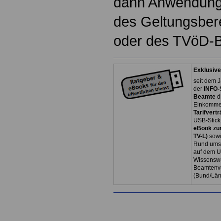
dann Anwendung,
des Geltungsber
oder des TVöD-B 
Exklusive
seit dem J
der
INFO-
Beamte
d
Einkommen
Tarifvertr
USB-Stick
eBook zum
TV-L)
sowi
Rund ums 
auf dem U
Wissenswe
Beamtenve
(Bund/Lä