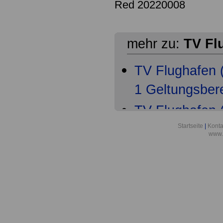
Red 20220008
mehr zu:
TV Fl
TV Flughafen
1 Geltungsber
TV Flughafen
2 Arbeitsvert
Startseite
|
Konta
www.
Probezeit
TV Flughafen
3 Allgemeine 
TV Flughafen