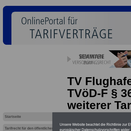
TV Flughaf
TVöD-F § 
weiterer Tar
Startseite
Neu aufgelegt: Oktober 20
Unsere Website beachtet die Richtlinie zur 
Tarifrecht für den öffentlichen
europäischer Datenschutzvorschriften wide