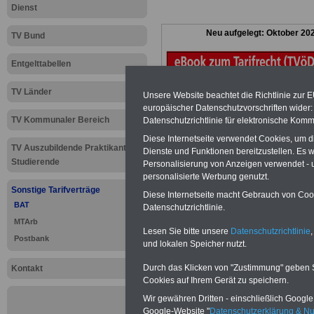
Dienst
Neu aufgelegt: Oktober 20
TV Bund
Entgelttabellen
TV Länder
Unsere Website beachtet die Richtlinie zur 
europäischer Datenschutzvorschriften wide
TV Kommunaler Bereich
Datenschutzrichtlinie für elektronische Komm
Diese Internetseite verwendet Cookies, um 
TV Auszubildende Praktikanten
Dienste und Funktionen bereitzustellen. Es
Studierende
Personalisierung von Anzeigen verwendet - un
personalisierte Werbung genutzt.
Sonstige Tarifverträge
Diese Internetseite macht Gebrauch von Cooki
BAT
Datenschutzrichtlinie.
MTArb
Lesen Sie bitte unsere
Datenschutzrichtlinie
,
Postbank
und lokalen Speicher nutzt.
Zur
Übersicht 
Durch das Klicken von "Zustimmung" geben Sie
Kontakt
Cookies auf Ihrem Gerät zu speichern.
.
Wir gewähren Dritten - einschließlich Google -
Google-Website "
Datenschutzerklärung & N