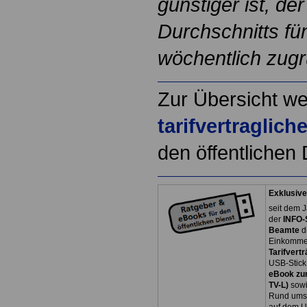
günstiger ist, d
Durchschnitts fü
wöchentlich zug
Zur Übersicht we
tarifvertraglic
den öffentlichen 
Exklusive
seit dem J
der
INFO-
Beamte
d
Einkommen
Tarifvertr
USB-Stick
eBook zum
TV-L)
sowi
Rund ums 