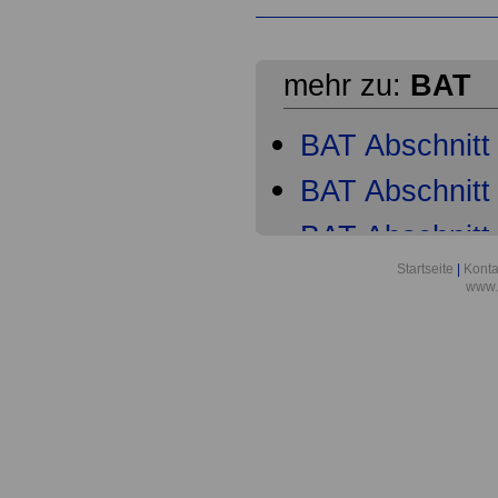
mehr zu:
BAT
BAT Abschnitt 
BAT Abschnitt 
BAT Abschnitt 
Startseite
|
Konta
BAT Abschnitt
www.
BAT Abschnitt
BAT Abschnitt
BAT Abschnitt
BAT Abschnitt 