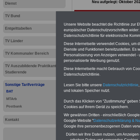
Neu aufgelegt: Oktober 20
Dienst
TV Bund
Unsere Website beachtet die Richtlinie zur 
Entgelttabellen
europäischer Datenschutzvorschriften wide
Datenschutzrichtlinie für elektronische Komm
TV Länder
Diese Internetseite verwendet Cookies, um 
Dienste und Funktionen bereitzustellen. Es
TV Kommunaler Bereich
Personalisierung von Anzeigen verwendet - un
personalisierte Werbung genutzt.
TV Auszubildende Praktikanten
Diese Internetseite macht Gebrauch von Cooki
Studierende
Datenschutzrichtlinie.
Sonstige Tarifverträge
Lesen Sie bitte unsere
Datenschutzrichtlinie
,
und lokalen Speicher nutzt.
BAT
MTArb
Durch das Klicken von "Zustimmung" geben Sie
Zur
Übersicht 
Postbank
Cookies auf Ihrem Gerät zu speichern.
Wir gewähren Dritten - einschließlich Google -
.
Kontakt
Google-Website "
Datenschutzerklärung & N
Google ihre personenbezogenen Daten verw
Dürfen wir Ihre Daten nutzen, um Anzeigen 
erheben Daten und verwenden Cookies, 