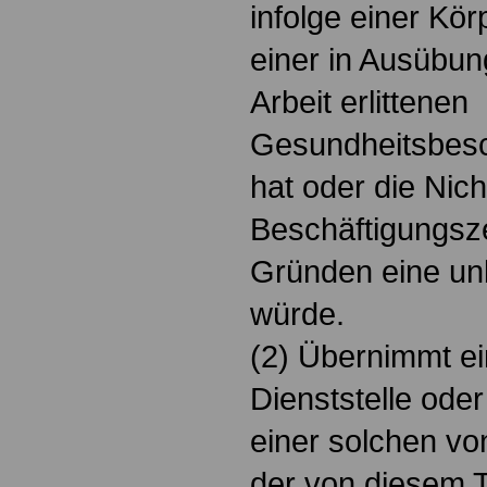
infolge einer Kö
einer in Ausübun
Arbeit erlittenen
Gesundheitsbesc
hat oder die Nic
Beschäftigungsze
Gründen eine unbi
würde.
(2) Übernimmt ei
Dienststelle ode
einer solchen vo
der von diesem T