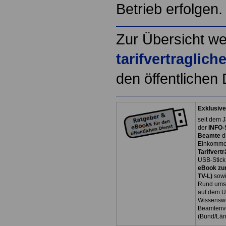
Betrieb erfolgen.
Zur Übersicht we
tarifvertraglic
den öffentlichen 
Exklusive
seit dem J
der
INFO-
Beamte
d
Einkommen
Tarifvertr
USB-Stick
eBook zum
TV-L)
sowi
Rund ums 
auf dem U
Wissenswe
Beamtenve
(Bund/Lä