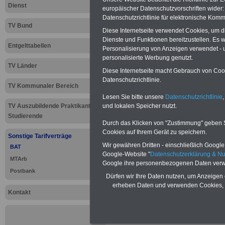
Dienst
europäischer Datenschutzvorschriften wide
Datenschutzrichtlinie für elektronische Komm
Neu aufgelegt: Oktober 20
TV Bund
Diese Internetseite verwendet Cookies, um 
Dienste und Funktionen bereitzustellen. Es
Entgelttabellen
Personalisierung von Anzeigen verwendet - un
personalisierte Werbung genutzt.
TV Länder
Diese Internetseite macht Gebrauch von Cooki
Datenschutzrichtlinie.
TV Kommunaler Bereich
Lesen Sie bitte unsere
Datenschutzrichtlinie
,
TV Auszubildende Praktikanten
und lokalen Speicher nutzt.
Studierende
Durch das Klicken von "Zustimmung" geben Sie
Cookies auf Ihrem Gerät zu speichern.
Sonstige Tarifverträge
Wir gewähren Dritten - einschließlich Google -
BAT
Google-Website "
Datenschutzerklärung & N
MTArb
Google ihre personenbezogenen Daten verw
Postbank
Dürfen wir Ihre Daten nutzen, um Anzeigen 
Zur
Übersicht 
erheben Daten und verwenden Cookies, 
Kontakt
.