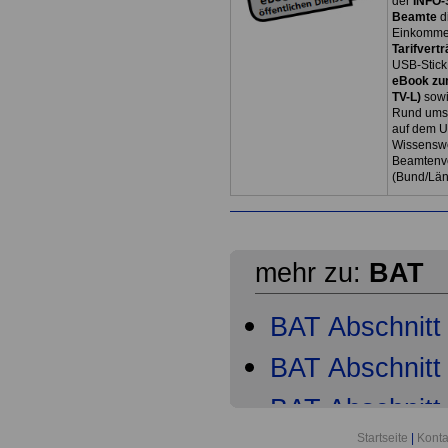
der
INFO-
Beamte
d
Einkommen
Tarifvertr
USB-Stick
eBook zum
TV-L)
sowi
Rund ums 
auf dem U
Wissenswe
Beamtenve
(Bund/Lä
mehr zu:
BAT
BAT Abschnitt 
BAT Abschnitt 
BAT Abschnitt 
Startseite
|
Konta