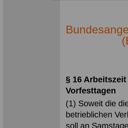
Bundesangest
(
.
§ 16 Arbeitszei
Vorfesttagen
(1) Soweit die di
betrieblichen Ver
soll an Samstage