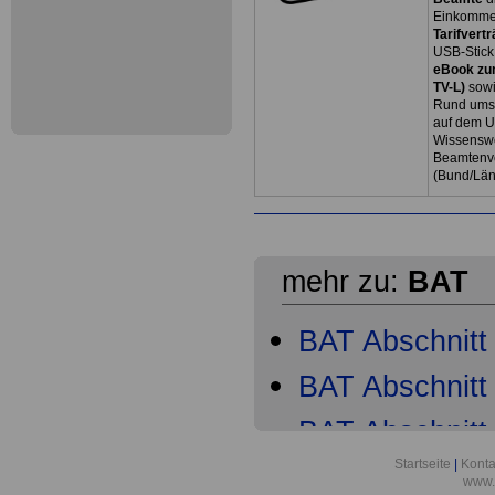
Einkommen
Tarifvertr
USB-Stick
eBook zum
TV-L)
sowi
Rund ums 
auf dem U
Wissenswe
Beamtenve
(Bund/Lä
mehr zu:
BAT
BAT Abschnitt 
BAT Abschnitt 
BAT Abschnitt 
Startseite
|
Konta
BAT Abschnitt
www.