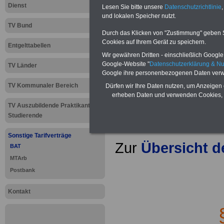
Dienst
Lesen Sie bitte unsere
Datenschutzrichtlinie
,
und lokalen Speicher nutzt.
TV Bund
Durch das Klicken von "Zustimmung" geben Sie
Cookies auf Ihrem Gerät zu speichern.
Entgelttabellen
Wir gewähren Dritten - einschließlich Google -
Google-Website "
Datenschutzerklärung & N
TV Länder
Google ihre personenbezogenen Daten verw
TV Kommunaler Bereich
Dürfen wir Ihre Daten nutzen, um Anzeigen 
erheben Daten und verwenden Cookies, 
TV Auszubildende Praktikanten
Studierende
Sonstige Tarifverträge
Zur
Übersicht 
BAT
MTArb
.
Postbank
Kontakt
§