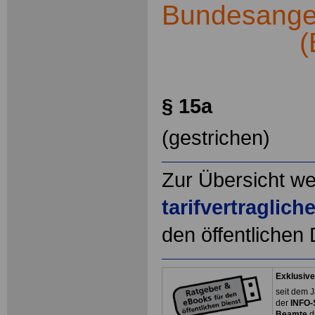
Bundesangest
(
§ 15a
(gestrichen)
Zur Übersicht we
tarifvertraglic
den öffentlichen 
Exklusive
seit dem J
der
INFO-
Beamte
d