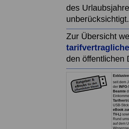
des Urlaubsjahre
unberücksichtigt.
Zur Übersicht we
tarifvertraglic
den öffentlichen 
Exklusive
seit dem J
der
INFO-
Beamte
d
Einkommen
Tarifvertr
USB-Stick
eBook zum
TV-L)
sowi
Rund ums 
auf dem U
Wissenswe