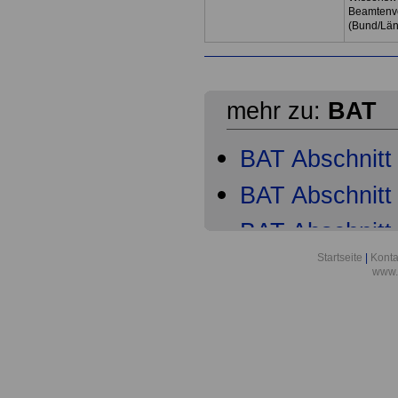
Beamtenve
(Bund/Lä
mehr zu:
BAT
BAT Abschnitt 
BAT Abschnitt 
BAT Abschnitt 
Startseite
|
Konta
BAT Abschnitt
www.
BAT Abschnitt
BAT Abschnitt
BAT Abschnitt