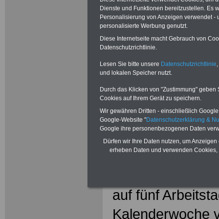
Dienste und Funktionen bereitzustellen. Es
Personalisierung von Anzeigen verwendet - un
Bundesangest
personalisierte Werbung genutzt.
Diese Internetseite macht Gebrauch von Cooki
(
Datenschutzrichtlinie.
Lesen Sie bitte unsere
Datenschutzrichtlinie
,
und lokalen Speicher nutzt.
.
Durch das Klicken von "Zustimmung" geben Sie
Cookies auf Ihrem Gerät zu speichern.
§ 48 Dauer des
Wir gewähren Dritten - einschließlich Google -
Google-Website "
Datenschutzerklärung & N
Google ihre personenbezogenen Daten verw
(1) Der Erholung
Dürfen wir Ihre Daten nutzen, um Anzeigen 
erheben Daten und verwenden Cookies, 
Angestellten, de
regelmäßige wöch
auf fünf Arbeitst
Kalenderwoche ver