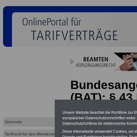
Bundesanges
(BAT): § 4
Entschädig
Unsere Website beachtet die Richtlinie zur 
europäischer Datenschutzvorschriften wide
Dienstreis
Startseite
Datenschutzrichtlinie für elektronische Komm
Feiertagen
Diese Internetseite verwendet Cookies, um 
Tarifrecht für den öffentlichen
Dienste und Funktionen bereitzustellen. Es