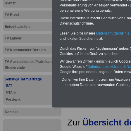
Dienst
Personalisierung von Anzeigen verwendet - un
personalisierte Werbung genutzt.
TV Bund
Diese Internetseite macht Gebrauch von Cooki
Datenschutzrichtlinie.
Neu aufgelegt: Oktober 20
Entgelttabellen
Lesen Sie bitte unsere
Datenschutzrichtlinie
,
TV Länder
und lokalen Speicher nutzt.
Durch das Klicken von "Zustimmung" geben Sie
TV Kommunaler Bereich
Cookies auf Ihrem Gerät zu speichern.
Wir gewähren Dritten - einschließlich Google -
TV Auszubildende Praktikanten
Google-Website "
Datenschutzerklärung & N
Studierende
Google ihre personenbezogenen Daten verw
Sonstige Tarifverträge
Dürfen wir Ihre Daten nutzen, um Anzeigen 
erheben Daten und verwenden Cookies, 
BAT
MTArb
Postbank
Kontakt
Zur
Übersicht 