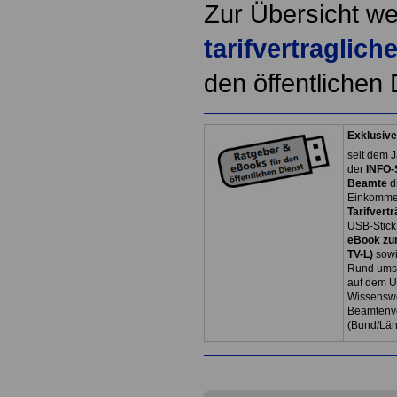
Zur Übersicht we
tarifvertraglic
den öffentlichen 
Exklusive
seit dem J
der
INFO-
Beamte
d
Einkommen
Tarifvertr
USB-Stick
eBook zum
TV-L)
sowi
Rund ums 
auf dem U
Wissenswe
Beamtenve
(Bund/Lä