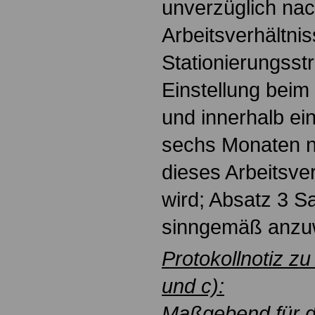
unverzüglich na
Arbeitsverhältni
Stationierungsstr
Einstellung bei
und innerhalb ei
sechs Monaten 
dieses Arbeitsver
wird; Absatz 3 Sa
sinngemäß anzu
Protokollnotiz zu
und c):
Maßgebend für di