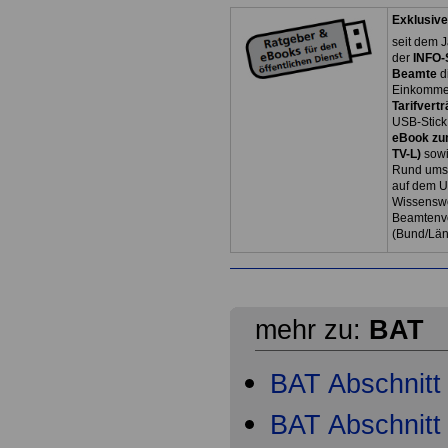
Exklusive
seit dem J
der
INFO-
Beamte
d
Einkommen
Tarifvertr
USB-Stick
eBook zum
TV-L)
sowi
Rund ums 
auf dem U
Wissenswe
Beamtenve
(Bund/Lä
mehr zu:
BAT
BAT Abschnitt 
BAT Abschnitt 