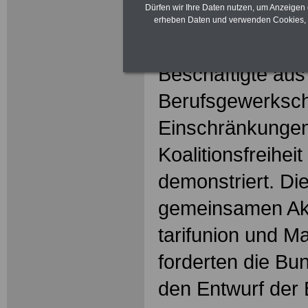
Dürfen wir Ihre Daten nutzen, um Anzeigen 
Mit einer Protes
erheben Daten und verwenden Cookies, 
Bundeskanzlera
Beschäftigte aus
Berufsgewerksch
Einschränkungen
Koalitionsfreihei
demonstriert. Di
gemeinsamen Ak
tarifunion und M
forderten die Bu
den Entwurf der