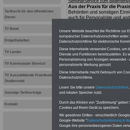
SeminarService zum Beamtenve
Aus der Praxis für die Praxi
Tarifrecht für den öffentlichen
Behörden und sonstigen Einri
Dienst
auch für Personalräte und ande
das Jahr 2021 und Orte
>>>ww
TV Bund
Unsere Website beachtet die Richtlinie zur 
europäischer Datenschutzvorschriften wide
Zur Übersicht a
Entgelttabellen
Datenschutzrichtlinie für elektronische Komm
Diese Internetseite verwendet Cookies, um 
Tarifkräfte bei
TV Länder
Dienste und Funktionen bereitzustellen. Es
Personalisierung von Anzeigen verwendet - un
Gemeinden (TVö
TV Kommunaler Bereich
personalisierte Werbung genutzt.
Diese Internetseite macht Gebrauch von Cooki
TV Auszubildende Praktikanten
Aktuelles aus d
Datenschutzrichtlinie.
Studierende
öffentlichen Di
Lesen Sie bitte unsere
Datenschutzrichtlinie
,
und lokalen Speicher nutzt.
Sonstige Tarifverträge
Kein Tarifkn
Durch das Klicken von "Zustimmung" geben Sie
Kontakt
Cookies auf Ihrem Gerät zu speichern.
Gewerkschaf
Wir gewähren Dritten - einschließlich Google -
Google-Website "
Datenschutzerklärung & N
vor dem Ka
Google ihre personenbezogenen Daten verw