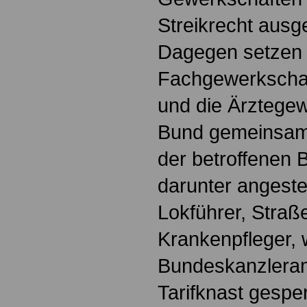
Streikrecht aus
Dagegen setzen 
Fachgewerkschaft
und die Ärztege
Bund gemeinsam 
der betroffenen 
darunter angestel
Lokführer, Straß
Krankenpfleger,
Bundeskanzleram
Tarifknast gesper