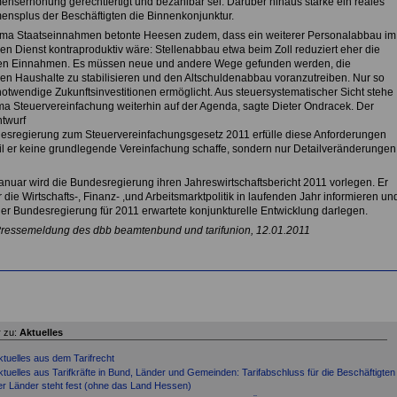
nserhöhung gerechtfertigt und bezahlbar sei. Darüber hinaus stärke ein reales
nsplus der Beschäftigten die Binnenkonjunktur.
a Staatseinnahmen betonte Heesen zudem, dass ein weiterer Personalabbau im
hen Dienst kontraproduktiv wäre: Stellenabbau etwa beim Zoll reduziert eher die
hen Einnahmen. Es müssen neue und andere Wege gefunden werden, die
chen Haushalte zu stabilisieren und den Altschuldenabbau voranzutreiben. Nur so
otwendige Zukunftsinvestitionen ermöglicht. Aus steuersystematischer Sicht stehe
a Steuervereinfachung weiterhin auf der Agenda, sagte Dieter Ondracek. Der
twurf
esregierung zum Steuervereinfachungsgesetz 2011 erfülle diese Anforderungen
eil er keine grundlegende Vereinfachung schaffe, sondern nur Detailveränderungen
anuar wird die Bundesregierung ihren Jahreswirtschaftsbericht 2011 vorlegen. Er
 die Wirtschafts-, Finanz- ,und Arbeitsmarktpolitik in laufenden Jahr informieren un
der Bundesregierung für 2011 erwartete konjunkturelle Entwicklung darlegen.
Pressemeldung des dbb beamtenbund und tarifunion, 12.01.2011
 zu:
Aktuelles
ktuelles aus dem Tarifrecht
ktuelles aus Tarifkräfte in Bund, Länder und Gemeinden: Tarifabschluss für die Beschäftigten
er Länder steht fest (ohne das Land Hessen)