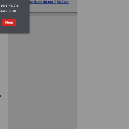
>>>
OnlineBuch
für nur 7,50 Euro
nsere Partner
sswerte zu
Nein
ACHTUNG
Tarifrecht für den öffentlichen
Dienst: TVöD und TV-L
>>>
OnlineBuch
für nur 7,50 Euro
ACHTUNG
Nebentätigkeitsrecht:
vor Jobaufnahme
schlau machen
>>>
OnlineBuch
für nur 7,50 Euro
n