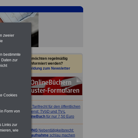
en zweier
ie
rn bestimmte
Sie möchten regelmäßig
 Daten zur
informiert werden?
nicht
Anmeldung zum Newsletter
ite Cookies
ACHTUNG
Tarifrecht für den öffentlichen
 in Form von
Dienst: TVöD und TV-L
>>>
OnlineBuch
für nur 7,50 Euro
s Links zur
mieren, wie
ACHTUNG
Nebentätigkeitsrecht:
vor Jobaufnahme
schlau machen