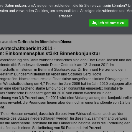
im öffentlichen Dienst. Sie können die
Zahnzusatzversicherung
-
hre Daten nutzen, um Anzeigen einzublenden, die für Sie relevant sein könnten? U
eBooks herunterladen, ausdrucken und
to/Netto:
>>>hier können Sie es
aten und verwenden Cookies, um personalisierte Anzeigen einzublenden und Me
lesen
>>>mehr Informationen
ausrechnen lassen
erfassen.
Ja, ich stimme zu!
sicht aller Meldungen für Tarifkräfte bei Bund, Ländern und Gemeinden (TVöD,
s aus dem Tarifrecht im öffentlichen Dienst:
wirtschaftsbericht 2011 -
n: Einkommensplus stärkt Binnenkonjunktur
 Vorerörterung des Jahreswirtschaftsberichtes sind dbb Chef Peter Heesen und der
tretende dbb Bundesvorsitzende Dieter Ondracek am 12. Januar 2011 im
rtschaftsministerium in Berlin mit Staatssekretär Dr. Bernhard Heitzer und dem
kretär im Bundesministerium für Arbeit und Soziales Gerd Hoofe
getroffen. Nach dem durch die Finanzkrise ausgelösten starken Rückgang der
n Wirtschaftsleistung um 4,7 Prozent im Jahr 2009 hat im Jahr 2010 entgegen aller
n eine überraschend starke Erholung der Konjunktur eingesetzt, konstatierte
 Das Statistische Bundesamt geht für 2010 von einem Wachstum in der
dnung von 3,6 Prozent aus, für 2011 wird eine Verlangsamung des konjunkturelle
ngs erwartet, die Prognosen liegen aber dennoch in einer Bandbreite von 1,8 bis
nt.
 Peter Heesen erwartet, dass sich die positiven Wirtschaftsdaten auch auf der
seite des Staates niederschlagen werden. Im diesem Zusammenhang verwies
uf die anstehende Tarifrunde für die Länder und betonte, dass die Forderung der
haften nach einem Sockelbetrag von 50 Euro und drei Prozent