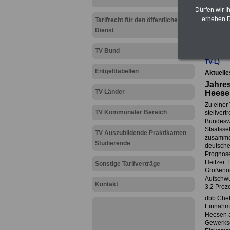
Dürfen wir I
Brut
erheben D
Tarifrecht für den öffentlichen
Dienst
TV Bund
Zur Über
TV-L)
Entgelttabellen
Aktuelle
Jahres
TV Länder
Heese
Zu einer
TV Kommunaler Bereich
stellver
Bundeswi
Staatsse
TV Auszubildende Praktikanten
zusammen
Studierende
deutsche
Prognose
Heitzer.
Sonstige Tarifverträge
Größenor
Aufschwu
Kontakt
3,2 Proze
dbb Chef
Einnahme
Heesen a
Gewerksc