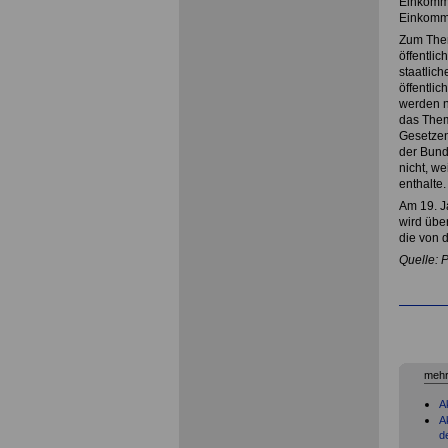
Einkomme
Einkomme
Zum Them
öffentlic
staatlic
öffentli
werden n
das Them
Gesetzen
der Bund
nicht, w
enthalte.
Am 19. J
wird über
die von 
Quelle: 
mehr
A
A
d