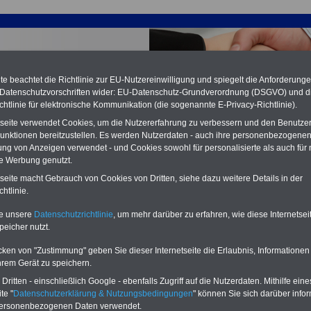
e beachtet die Richtlinie zur EU-Nutzereinwilligung und spiegelt die Anforderung
 Datenschutzvorschriften wider: EU-Datenschutz-Grundverordnung (DSGVO) und d
chtlinie für elektronische Kommunikation (die sogenannte E-Privacy-Richtlinie).
tseite verwendet Cookies, um die Nutzererfahrung zu verbessern und den Benutze
unktionen bereitzustellen. Es werden Nutzerdaten - auch ihre personenbezogenen
ung von Anzeigen verwendet - und Cookies sowohl für personalisierte als auch für 
te Werbung genutzt.
tseite macht Gebrauch von Cookies von Dritten, siehe dazu weitere Details in der
wirtschaftsbericht 2011 - Heesen: Einkommensplus stärkt
htlinie.
konjunktur; 12.01.2011
te unsere
Datenschutzrichtlinie
, um mehr darüber zu erfahren, wie diese Internetse
PDF-SERVICE: zehn eBooks zu den
eile für den öffentlichen Dienst
peicher nutzt.
wichtigsten Themen für Beamte und
chen und sparen:
Baufinanzierung
-
dem Öffentlichen Dienst
cken von "Zustimmung" geben Sie dieser Internetseite die Erlaubnis, Informationen
rufsunfähigkeitsabsicherung
-
Für nur 15 Euro im Jahr können Sie mehr
hrem Gerät zu speichern.
Kapitalanlagen
-
als zehn Taschenbücher als eBook
kenzusatzversicherung
-
Private
ritten - einschließlich Google - ebenfalls Zugriff auf die Nutzerdaten. Mithilfe eine
herunterladen: Beamtenrecht, Besoldung,
rankenversicherung - zuerst
Beamtenversorgung, Beihilfe) sowie
te "
Datenschutzerklärung & Nutzungsbedingungen
" können Sie sich darüber infor
chen, dann unterschreiben
-
Online-
Nebentätigkeitsrecht, Tarifrecht, Frauen
personenbezogenen Daten verwendet.
ich Gesetzliche Krankenkassen
-