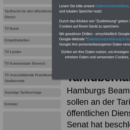
Lesen Sie bitte unsere
Datenschutzrichtlinie
,
Tarifrecht für den öffentlichen
und lokalen Speicher nutzt.
Zur Übersicht a
Dienst
Durch das Klicken von "Zustimmung" geben Sie
Cookies auf Ihrem Gerät zu speichern.
Tarifkräfte bei
TV Bund
Wir gewähren Dritten - einschließlich Google -
Gemeinden (TVö
Google-Website "
Datenschutzerklärung & N
Entgelttabellen
Google ihre personenbezogenen Daten verw
Tarifrecht:
TV Länder
Dürfen wir Ihre Daten nutzen, um Anzeigen 
erheben Daten und verwenden Cookies, 
beschließt
TV Kommunaler Bereich
Tarifübern
TV Auszubildende Praktikanten
Studierende
Hamburgs Beamt
Sonstige Tarifverträge
sollen an der Tar
Kontakt
öffentlichen Dien
Senat hat besch