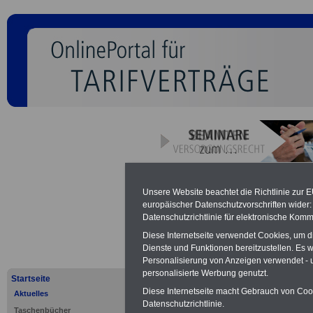
Tarifrecht:
Unsere Website beachtet die Richtlinie zur 
europäischer Datenschutzvorschriften wide
beschließt
Datenschutzrichtlinie für elektronische Komm
Diese Internetseite verwendet Cookies, um 
Dienste und Funktionen bereitzustellen. Es
SeminarService zum Beamtenve
Personalisierung von Anzeigen verwendet - un
Aus der Praxis für die Praxi
personalisierte Werbung genutzt.
Startseite
Behörden und sonstigen Einri
Diese Internetseite macht Gebrauch von Cooki
Aktuelles
auch für Personalräte und ande
Datenschutzrichtlinie.
das Jahr 2021 und Orte
Taschenbücher
>>>ww