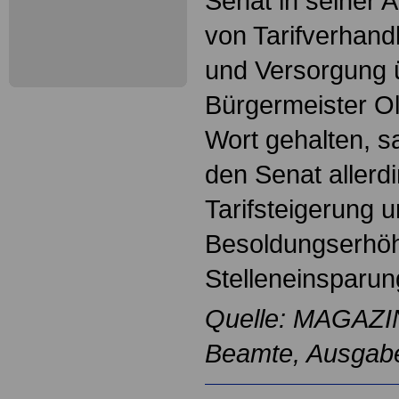
Senat in seiner 
von Tarifverhan
und Versorgung 
Bürgermeister O
Wort gehalten, s
den Senat allerdi
Tarifsteigerung u
Besoldungserhöh
Stelleneinsparun
Quelle: MAGAZIN
Beamte, Ausgab