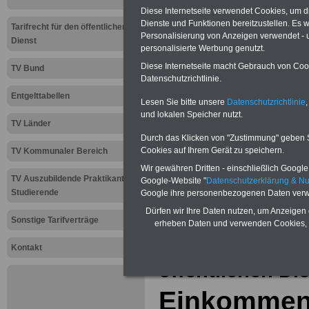
Diese Internetseite verwendet Cookies, um 
02.02.2012
Dienste und Funktionen bereitzustellen. Es
Tarifrecht für den öffentlichen
Personalisierung von Anzeigen verwendet - un
Dienst
personalisierte Werbung genutzt.
SeminarService zum Beamtenve
Diese Internetseite macht Gebrauch von Cooki
TV Bund
Aus der Praxis für die Praxi
Datenschutzrichtlinie.
Behörden und sonstigen Einri
Entgelttabellen
auch für Personalräte und ande
Lesen Sie bitte unsere
Datenschutzrichtlinie
,
das Jahr 2021 und Orte
>>>ww
und lokalen Speicher nutzt.
TV Länder
Durch das Klicken von "Zustimmung" geben Sie
Cookies auf Ihrem Gerät zu speichern.
TV Kommunaler Bereich
Zur Übersicht a
Wir gewähren Dritten - einschließlich Google -
TV Auszubildende Praktikanten
Tarifkräfte bei
Google-Website "
Datenschutzerklärung & N
Studierende
Google ihre personenbezogenen Daten verw
Gemeinden (TVö
Dürfen wir Ihre Daten nutzen, um Anzeigen 
Sonstige Tarifverträge
erheben Daten und verwenden Cookies, 
Aktuelles aus d
Kontakt
öffentlichen Di
Einkommen