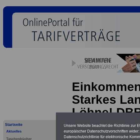
Einkommen
Starkes Lan
Löhne! DBB
Truck auf
Startseite
Unsere Website beachtet die Richtlinie zur 
europäischer Datenschutzvorschriften wide
Aktuelles
Deutschlan
Datenschutzrichtlinie für elektronische Komm
Taschenbücher