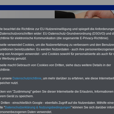
e beachtet die Richtlinie zur EU-Nutzereinwilligung und spiegelt die Anforderung
 Datenschutzvorschriften wider: EU-Datenschutz-Grundverordnung (DSGVO) und d
chtlinie für elektronische Kommunikation (die sogenannte E-Privacy-Richtlinie).
tseite verwendet Cookies, um die Nutzererfahrung zu verbessern und den Benutze
unktionen bereitzustellen. Es werden Nutzerdaten - auch ihre personenbezogenen
ung von Anzeigen verwendet - und Cookies sowohl für personalisierte als auch für 
te Werbung genutzt.
tseite macht Gebrauch von Cookies von Dritten, siehe dazu weitere Details in der
der Einkommensrunde für Hessische Landesbeschäftigte -
htlinie.
Verhandlungen jetzt zügig voranbringen; 11.02.2011
te unsere
Datenschutzrichtlinie
, um mehr darüber zu erfahren, wie diese Internetse
peicher nutzt.
Service zum Beamtenversorgungsrecht
 Praxis für die Praxis:
für Mitarbeiter/innen von Behörden und
en Einrichtungen des öffentlichen Dienstes; auch für Personalräte
cken von "Zustimmung" geben Sie dieser Internetseite die Erlaubnis, Informationen
ere Interessierte geeignet. Termine für das Jahr 2021 und Orte
>>>www.die-
hrem Gerät zu speichern.
liche-verwaltung.de
ritten - einschließlich Google - ebenfalls Zugriff auf die Nutzerdaten. Mithilfe eine
te "
Datenschutzerklärung & Nutzungsbedingungen
" können Sie sich darüber infor
personenbezogenen Daten verwendet.
sicht aller Meldungen für Tarifkräfte bei Bund, Ländern und Gemeinden (TVöD,