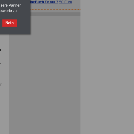
>>>
OnlineBuch
für nur 7,50 Euro
nsere Partner
sswerte zu
ACHTUNG
Tarifrecht für den öffentlichen
Dienst: TVöD und TV-L
Nein
>>>
OnlineBuch
für nur 7,50 Euro
n
r
ACHTUNG
Nebentätigkeitsrecht:
vor Jobaufnahme
schlau machen
>>>
OnlineBuch
für nur 7,50 Euro
f