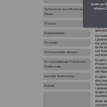
TV-L)
Dürfen wir I
Aktuelle
erheben D
Tarifrecht für den öffentlichen
Start 
Dienst
Russ: 
Nach dem
TV Bund
Februar 2
gefordert
Entgelttabellen
Die Auft
Landesre
TV Länder
klar gem
für die h
und Kolle
TV Kommunaler Bereich
verhande
Es geht 
TV Auszubildende Praktikanten
Prozent 
Studierende
Auszubil
den Beam
Sonstige Tarifverträge
Es dürfe
dem Austr
Tarifrech
Kontakt
Landesdi
sorgen wi
zuverläss
Beide Se
nächsten