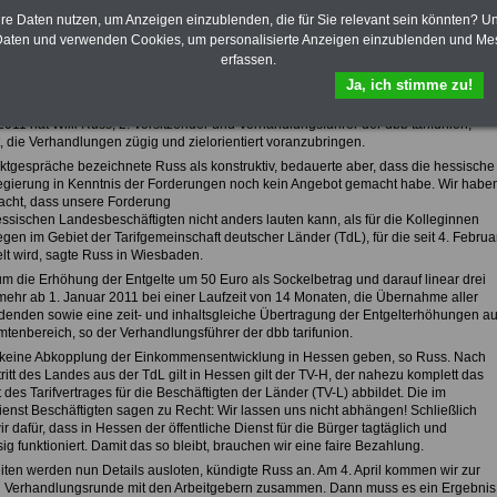
hre Daten nutzen, um Anzeigen einzublenden, die für Sie relevant sein könnten? U
s aus dem Tarifrecht im öffentlichen Dienst:
aten und verwenden Cookies, um personalisierte Anzeigen einzublenden und Me
erfassen.
der Einkommensrunde für Hessische Landesbeschäftigte
Verhandlungen jetzt zügig voranbringen
Ja, ich stimme zu!
 Start der Tarifverhandlungen für die Beschäftigten des Landes Hessen am 11.
011 hat Willi Russ, 2. Vorsitzender und Verhandlungsführer der dbb tarifunion,
, die Verhandlungen zügig und zielorientiert voranzubringen.
aktgespräche bezeichnete Russ als konstruktiv, bedauerte aber, dass die hessische
gierung in Kenntnis der Forderungen noch kein Angebot gemacht habe. Wir habe
acht, dass unsere Forderung
essischen Landesbeschäftigten nicht anders lauten kann, als für die Kolleginnen
gen im Gebiet der Tarifgemeinschaft deutscher Länder (TdL), für die seit 4. Februa
lt wird, sagte Russ in Wiesbaden.
um die Erhöhung der Entgelte um 50 Euro als Sockelbetrag und darauf linear drei
mehr ab 1. Januar 2011 bei einer Laufzeit von 14 Monaten, die Übernahme aller
denden sowie eine zeit- und inhaltsgleiche Übertragung der Entgelterhöhungen au
tenbereich, so der Verhandlungsführer der dbb tarifunion.
 keine Abkopplung der Einkommensentwicklung in Hessen geben, so Russ. Nach
itt des Landes aus der TdL gilt in Hessen gilt der TV-H, der nahezu komplett das
t des Tarifvertrages für die Beschäftigten der Länder (TV-L) abbildet. Die im
enst Beschäftigten sagen zu Recht: Wir lassen uns nicht abhängen! Schließlich
r dafür, dass in Hessen der öffentliche Dienst für die Bürger tagtäglich und
ig funktioniert. Damit das so bleibt, brauchen wir eine faire Bezahlung.
iten werden nun Details ausloten, kündigte Russ an. Am 4. April kommen wir zur
 Verhandlungsrunde mit den Arbeitgebern zusammen. Dann muss es ein Ergebnis