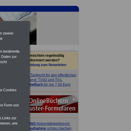
en zweier
ie
rn bestimmte
Sie möchten regelmäßig
 Daten zur
informiert werden?
nicht
Anmeldung zum Newsletter
ACHTUNG
Tarifrecht für den öffentlichen
Dienst: TVöD und TV-L
>>>
OnlineBuch
für nur 7,50 Euro
ite Cookies
 in Form von
s Links zur
mieren, wie
ACHTUNG
Nebentätigkeitsrecht:
vor Jobaufnahme
schlau machen