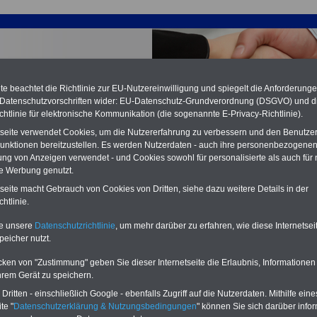
e beachtet die Richtlinie zur EU-Nutzereinwilligung und spiegelt die Anforderung
 Datenschutzvorschriften wider: EU-Datenschutz-Grundverordnung (DSGVO) und d
chtlinie für elektronische Kommunikation (die sogenannte E-Privacy-Richtlinie).
tseite verwendet Cookies, um die Nutzererfahrung zu verbessern und den Benutze
unktionen bereitzustellen. Es werden Nutzerdaten - auch ihre personenbezogenen
ung von Anzeigen verwendet - und Cookies sowohl für personalisierte als auch für 
te Werbung genutzt.
ttabellen TV-L Bereich Länder ab 01.12.2022 - Übersicht
tseite macht Gebrauch von Cookies von Dritten, siehe dazu weitere Details in der
htlinie.
PDF-SERVICE:
15 Euro
Neu aufgelegt: Oktober 2025
te unsere
Datenschutzrichtlinie
, um mehr darüber zu erfahren, wie diese Internetse
Zum Komplettpreis von nur 15,00
peicher nutzt.
Euro (inkl. MwSt.) bei einer Laufzeit
von 12 Monaten bleiben Sie bei den
cken von "Zustimmung" geben Sie dieser Internetseite die Erlaubnis, Informationen
wichtigen Fragen zum Öffentlichen
hrem Gerät zu speichern.
Dienst auf dem Laufenden, u.a.
Tarifverträge für den öffentlichen
ritten - einschließlich Google - ebenfalls Zugriff auf die Nutzerdaten. Mithilfe eine
Dienst:
te "
Datenschutzerklärung & Nutzungsbedingungen
" können Sie sich darüber infor
Im Portal
PDF-SERVICE
findn Sie