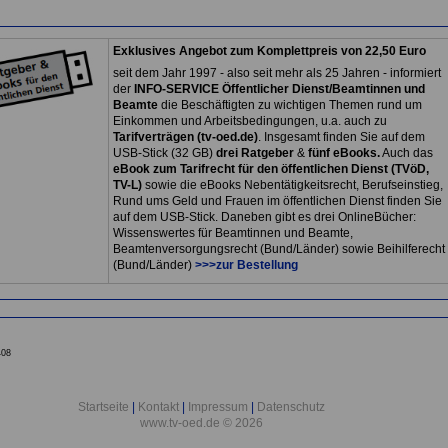
Exklusives Angebot zum Komplettpreis von 22,50 Euro
seit dem Jahr 1997 - also seit mehr als 25 Jahren - informiert
der
INFO-SERVICE Öffentlicher Dienst/Beamtinnen und
Beamte
die Beschäftigten zu wichtigen Themen rund um
Einkommen und Arbeitsbedingungen, u.a. auch zu
Tarifverträgen (tv-oed.de)
. Insgesamt finden Sie auf dem
USB-Stick (32 GB)
drei Ratgeber
&
fünf eBooks.
Auch das
eBook zum Tarifrecht für den öffentlichen Dienst (TVöD,
TV-L)
sowie die eBooks Nebentätigkeitsrecht, Berufseinstieg,
Rund ums Geld und Frauen im öffentlichen Dienst finden Sie
auf dem USB-Stick. Daneben gibt es drei OnlineBücher:
Wissenswertes für Beamtinnen und Beamte,
Beamtenversorgungsrecht (Bund/Länder) sowie Beihilferecht
(Bund/Länder)
>>>zur Bestellung
408
Startseite
|
Kontakt
|
Impressum
|
Datenschutz
www.tv-oed.de © 2026