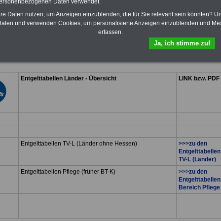
personenbezogenen Daten verwendet.
das
eBook Tarifrecht öffentlicher
hre Daten nutzen, um Anzeigen einzublenden, die für Sie relevant sein könnten? U
Dienst (TVöD, TV-L)
sowie weitere
10 Bücher bzw. eBooks zum
aten und verwenden Cookies, um personalisierte Anzeigen einzublenden und Me
herunterladen, lesen und
erfassen.
ausdrucken.
Mehr Infos
Ja, ich stimme zu!
Entgelttabellen Länder - Übersicht
LINK bzw. PDF
Entgelttabellen TV-L (Länder ohne Hessen)
>>>zu den
Entgelttabellen
TV-L (Länder)
Entgelttabellen Pflege (früher BT-K)
>>>zu den
Entgelttabellen
Bereich Pflege