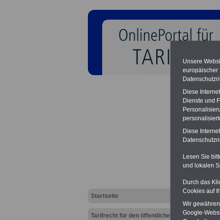
Unsere Websit
europäischer
Datenschutzri
Diese Interne
Dienste und F
Personalisier
personalisier
Entgel
Diese Interne
Datenschutzric
Lesen Sie bit
und lokalen S
Durch das Kli
Cookies auf I
Startseite
Wir gewähren D
Google-Websi
Tarifrecht für den öffentlichen