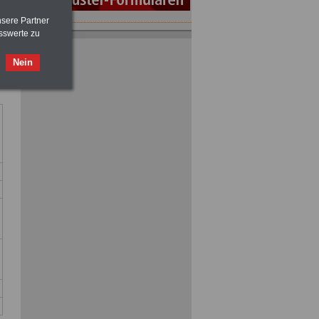
nsere Partner
sswerte zu
ACHTUNG
Nebentätigkeitsrecht:
vor Jobaufnahme
schlau machen
>>>
OnlineBuch
für nur 7,50 Euro
Nein
ACHTUNG
Tarifrecht für den öffentlichen
Dienst: TVöD und TV-L
>>>
OnlineBuch
für nur 7,50 Euro