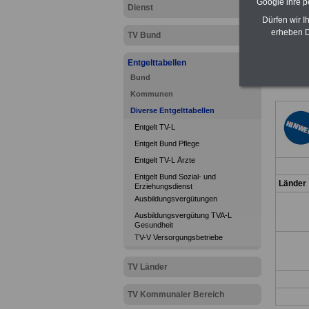
Google ihre 
Dienst
Dürfen wir I
erheben D
TV Bund
Entgelttabellen
Bund
Kommunen
Diverse Entgelttabellen
Entgelt TV-L
Entgelt Bund Pflege
Entgelt TV-L Ärzte
Entgelt Bund Sozial- und
Länder
Erziehungsdienst
Ausbildungsvergütungen
Ausbildungsvergütung TVA-L
Gesundheit
TV-V Versorgungsbetriebe
TV Länder
TV Kommunaler Bereich