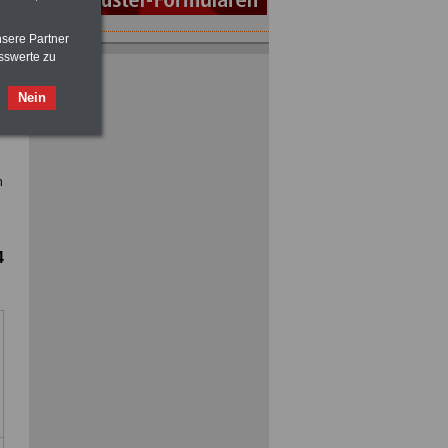
nsere Partner
ACHTUNG
Nebentätigkeitsrecht:
sswerte zu
vor Jobaufnahme
schlau machen
>>>
OnlineBuch
für nur 7,50 Euro
Nein
ACHTUNG
Tarifrecht für den öffentlichen
Dienst: TVöD und TV-L
>>>
OnlineBuch
für nur 7,50 Euro
n
4