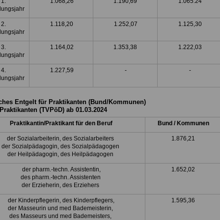
1.
1.068,26
1.190,69
1.065.24
dungsjahr
2.
1.118,20
1.252,07
1.125,30
dungsjahr
3.
1.164,02
1.353,38
1.222,03
dungsjahr
4.
1.227,59
-
-
dungsjahr
ches Entgelt für Praktikanten (Bund/Kommunen)
 Praktikanten (TVPöD) ab 01.03.2024
Praktikantin/Praktikant für den Beruf
Bund / Kommunen
der Sozialarbeiterin, des Sozialarbeiters
1.876,21
der Sozialpädagogin, des Sozialpädagogen
der Heilpädagogin, des Heilpädagogen
der pharm.-techn. Assistentin,
1.652,02
des pharm.-techn. Assistenten
der Erzieherin, des Erziehers
der Kinderpflegerin, des Kinderpflegers,
1.595,36
der Masseurin und med Bademeisterin,
des Masseurs und med Bademeisters,