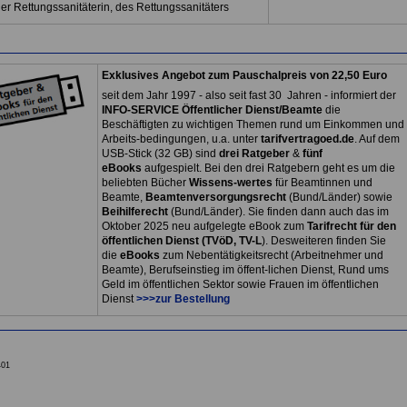
er Rettungssanitäterin, des Rettungssanitäters
Exklusives Angebot zum Pauschalpreis von 22,50 Euro
seit dem Jahr 1997 - also seit fast 30 Jahren - informiert der
INFO-SERVICE Öffentlicher Dienst/Beamte
die
Beschäftigten zu wichtigen Themen rund um Einkommen und
Arbeits-bedingungen, u.a. unter
tarifvertragoed.de
. Auf dem
USB-Stick (32 GB) sind
drei Ratgeber
&
fünf
eBooks
aufgespielt. Bei den drei Ratgebern geht es um die
beliebten Bücher
Wissens-wertes
für Beamtinnen und
Beamte,
Beamtenversorgungsrecht
(Bund/Länder) sowie
Beihilferecht
(Bund/Länder). Sie finden dann auch das im
Oktober 2025 neu aufgelegte eBook zum
Tarifrecht für den
öffentlichen Dienst (TVöD, TV-L
). Desweiteren finden Sie
die
eBooks
zum Nebentätigkeitsrecht (Arbeitnehmer und
Beamte), Berufseinstieg im öffent-lichen Dienst, Rund ums
Geld im öffentlichen Sektor sowie Frauen im öffentlichen
Dienst
>>>zur Bestellung
401