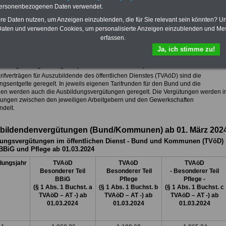
Dienst (TVöD, TV-L)
sowie weitere
personenbezogenen Daten verwendet.
10 Bücher bzw. eBooks zum
hre Daten nutzen, um Anzeigen einzublenden, die für Sie relevant sein könnten? U
herunterladen, lesen und
aten und verwenden Cookies, um personalisierte Anzeigen einzublenden und Me
ausdrucken.
Mehr Infos
erfassen.
Ja, ich stimme zu!
ldungsvergütungen (TVöD-BBiG VKA)
rifverträgen für Auszubildende des öffentlichen Dienstes (TVAöD) sind die
ngsentgelte geregelt. In jeweils eigenen Tarifrunden für den Bund und die
n werden auch die Ausbildungsvergütungen geregelt. Die Vergütungen werden i
ungen zwischen den jeweiligen Arbeitgebern und den Gewerkschaften
delt.
bildendenvergütungen (Bund/Kommunen) ab 01. März 202
ungsvergütungen im öffentlichen Dienst - Bund und Kommunen (TVöD)
BiG und Pflege ab 01.03.2024
dungsjahr
TVAöD
TVAöD
TVAöD
Besonderer Teil
Besonderer Teil
- Besonderer Teil
BBiG
Pflege
Pflege -
(§ 1 Abs. 1 Buchst. a
(§ 1 Abs. 1 Buchst. b
(§ 1 Abs. 1 Buchst. c
TVAöD – AT -) ab
TVAöD – AT -) ab
TVAöD – AT -) ab
01.03.2024
01.03.2024
01.03.2024