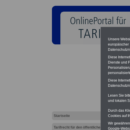
Unsere Websit
europäischer
Datenschutzri
Diese Interne
Dienste und F
Personalisier
personalisier
Auszu
Diese Interne
(html)
Datenschutzric
Lesen Sie bit
und lokalen S
Durch das Kli
Cookies auf I
Startseite
Wir gewähren D
Tarifrecht für den öffentlichen
Google-Websi