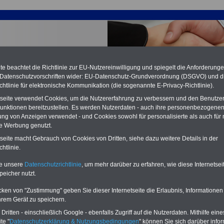
e beachtet die Richtlinie zur EU-Nutzereinwilligung und spiegelt die Anforderung
 Datenschutzvorschriften wider: EU-Datenschutz-Grundverordnung (DSGVO) und d
chtlinie für elektronische Kommunikation (die sogenannte E-Privacy-Richtlinie).
tseite verwendet Cookies, um die Nutzererfahrung zu verbessern und den Benutze
unktionen bereitzustellen. Es werden Nutzerdaten - auch ihre personenbezogenen
ung von Anzeigen verwendet - und Cookies sowohl für personalisierte als auch für 
te Werbung genutzt.
bildendenvergütungen (Bund/Kommunen) ab 01. März 202
tseite macht Gebrauch von Cookies von Dritten, siehe dazu weitere Details in der
htlinie.
PDF-SERVICE
nur 15 Euro
Neu aufgelegt: Oktober 2025
te unsere
Datenschutzrichtlinie
, um mehr darüber zu erfahren, wie diese Internetse
peicher nutzt.
Zum Komplettpreis von nur 15,00
Euro bei einer Laufzeit von 12
Monaten bleiben Sie in den
cken von "Zustimmung" geben Sie dieser Internetseite die Erlaubnis, Informationen
wichtigsten Fragen zum Öffentlichen
hrem Gerät zu speichern.
Dienst auf dem Laufenden: Sie
ritten - einschließlich Google - ebenfalls Zugriff auf die Nutzerdaten. Mithilfe eine
finden im Portal
PDF-SERVICE
auch
te "
Datenschutzerklärung & Nutzungsbedingungen
" können Sie sich darüber infor
das
eBook Tarifrecht öffentlicher