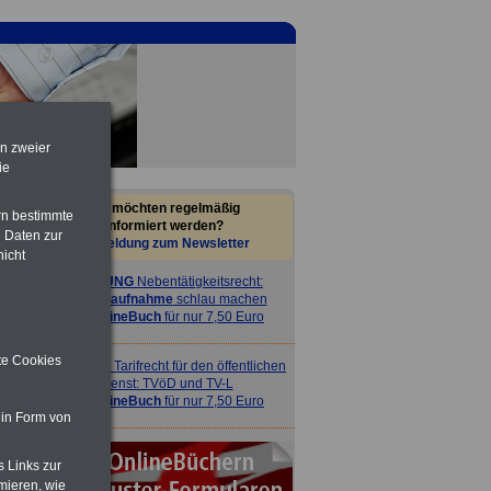
en zweier
ie
Sie möchten regelmäßig
rn bestimmte
informiert werden?
 Daten zur
Anmeldung zum Newsletter
nicht
ACHTUNG
Nebentätigkeitsrecht:
4
vor Jobaufnahme
schlau machen
>>>
OnlineBuch
für nur 7,50 Euro
ite Cookies
ACHTUNG
Tarifrecht für den öffentlichen
Dienst: TVöD und TV-L
>>>
OnlineBuch
für nur 7,50 Euro
 in Form von
s Links zur
mieren, wie