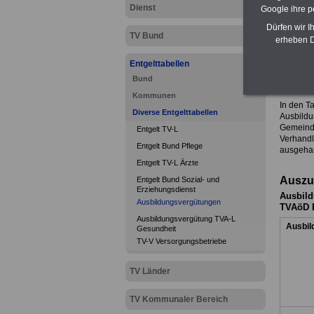
Dienst
Google ihre 
Dürfen wir I
TV Bund
erheben D
Entgelttabellen
Bund
Ausbi
Kommunen
In den Ta
Diverse Entgelttabellen
Ausbildu
Gemeinde
Entgelt TV-L
Verhandl
Entgelt Bund Pflege
ausgehan
Entgelt TV-L Ärzte
Auszu
Entgelt Bund Sozial- und
Erziehungsdienst
Ausbild
Ausbildungsvergütungen
TVAöD B
Ausbildungsvergütung TVA-L
Ausbil
Gesundheit
TV-V Versorgungsbetriebe
TV Länder
TV Kommunaler Bereich