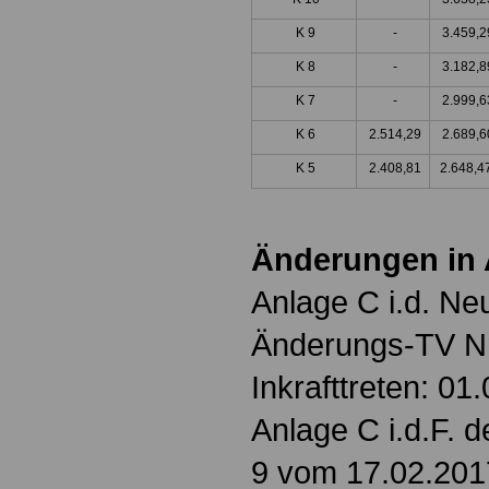
K 9
-
3.459,2
K 8
-
3.182,8
K 7
-
2.999,6
K 6
2.514,29
2.689,6
K 5
2.408,81
2.648,4
Änderungen in 
Anlage C i.d. N
Änderungs-TV Nr
Inkrafttreten: 01
Anlage C i.d.F. 
9 vom 17.02.2017