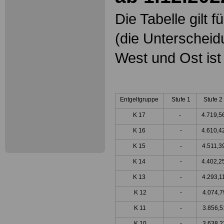
Die Tabelle gilt 
(die Unterscheid
West und Ost is
Entgeltgruppe
Stufe 1
Stufe 2
K 17
-
4.719,5
K 16
-
4.610,4
K 15
-
4.511,3
K 14
-
4.402,2
K 13
-
4.293,1
K 12
-
4.074,7
K 11
-
3.856,5
K 10
-
3.638,2