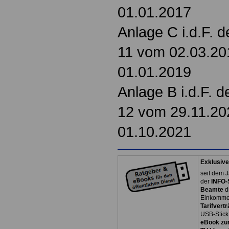
01.01.2017
Anlage C i.d.F. 
11 vom 02.03.201
01.01.2019
Anlage B i.d.F. 
12 vom 29.11.202
01.10.2021
Exklusive
seit dem J
der
INFO-
Beamte
d
Einkommen
Tarifvertr
USB-Stick
eBook zum