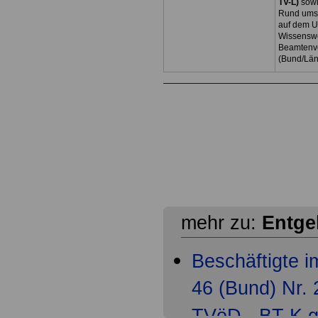
TV-L)
sowi
Rund ums 
auf dem U
Wissenswe
Beamtenve
(Bund/Lä
mehr zu:
Entge
Beschäftigte 
46 (Bund) Nr. 
TVöD - BT-K g