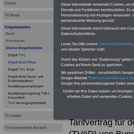
Dienst
Diese Internetseite verwendet Cookies, um 
Dienste und Funktionen bereitzustellen. Es
TV Bund
Personalisierung von Anzeigen verwendet - un
personalisierte Werbung genutzt.
Entgelttabellen
Diese Internetseite macht Gebrauch von Cooki
Bund
Datenschutzrichtlinie.
Kommunen
Lesen Sie bitte unsere
Datenschutzrichtlinie
,
Diverse Entgelttabellen
und lokalen Speicher nutzt.
Entgelt TV-L
Durch das Klicken von "Zustimmung" geben Sie
Entgelt Bund Pflege
Cookies auf Ihrem Gerät zu speichern.
Neu: Pfleget
Entgelt TV-L Ärzte
Wir gewähren Dritten - einschließlich Google -
Entgelt Bund Sozial- und
Google-Website "
Datenschutzerklärung & N
Erziehungsdienst
früher BT-K
Google ihre personenbezogenen Daten verw
Ausbildungsvergütungen
Dürfen wir Ihre Daten nutzen, um Anzeigen 
Ausbildungsvergütung TVA-L
Die P-Tabelle ist 
erheben Daten und verwenden Cookies, 
Gesundheit
TV-V Versorgungsbetriebe
Beschäftigte in 
TV Länder
Tarifvertrag für 
TV Kommunaler Bereich
(TVöD) von Bun