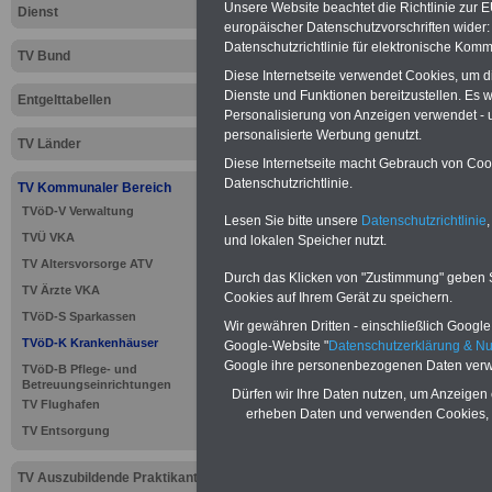
Unsere Website beachtet die Richtlinie zur 
Dienst
europäischer Datenschutzvorschriften wide
Datenschutzrichtlinie für elektronische Komm
TV Bund
Diese Internetseite verwendet Cookies, um 
Dienste und Funktionen bereitzustellen. Es
Entgelttabellen
Personalisierung von Anzeigen verwendet - un
personalisierte Werbung genutzt.
TV Länder
Diese Internetseite macht Gebrauch von Cooki
Datenschutzrichtlinie.
TV Kommunaler Bereich
TVöD-V Verwaltung
Lesen Sie bitte unsere
Datenschutzrichtlinie
,
TVÜ VKA
und lokalen Speicher nutzt.
>>>
zur Übersic
TV Altersvorsorge ATV
Durch das Klicken von "Zustimmung" geben Sie
TV Ärzte VKA
Cookies auf Ihrem Gerät zu speichern.
Krankenhäuser
TVöD-S Sparkassen
Wir gewähren Dritten - einschließlich Google -
TVöD-K Krankenhäuser
Google-Website "
Datenschutzerklärung & N
Google ihre personenbezogenen Daten verw
TVöD-B Pflege- und
Betreuungseinrichtungen
Dürfen wir Ihre Daten nutzen, um Anzeigen 
TVöD für d
TV Flughafen
erheben Daten und verwenden Cookies, 
TV Entsorgung
Dienstleist
TV Auszubildende Praktikanten