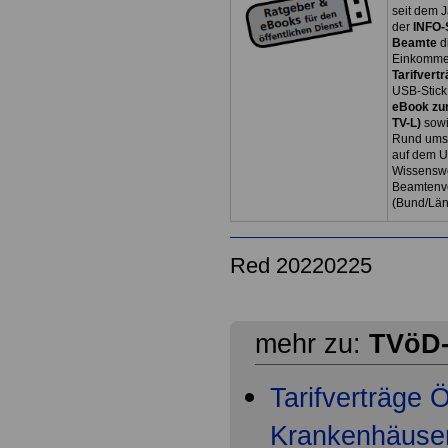
seit dem J
der
INFO-
Beamte
d
Einkommen
Tarifvertr
USB-Stick
eBook zum
TV-L)
sowi
Rund ums 
auf dem U
Wissenswe
Beamtenve
(Bund/Lä
Red 20220225
mehr zu:
TVöD-
Tarifverträge
Krankenhäuser 