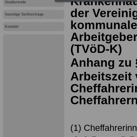
Krankenhäu
Studierende
der Verein
Sonstige Tarifverträge
kommunal
Kontakt
Arbeitgebe
(TVöD-K)
Anhang zu 
Arbeitszeit
Cheffahrer
Cheffahrer
(1) Cheffahrerin