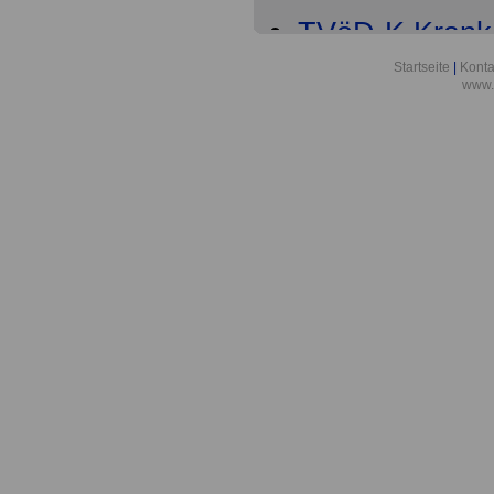
TVöD-K Kranke
Teil
Startseite
|
Konta
www.
TVöD-K Krank
6
TVöD-K Krank
9
TVöD-K Krank
Entgeltordnun
TVöD-K Krank
Entgeltordnung
Tätigkeitsmer