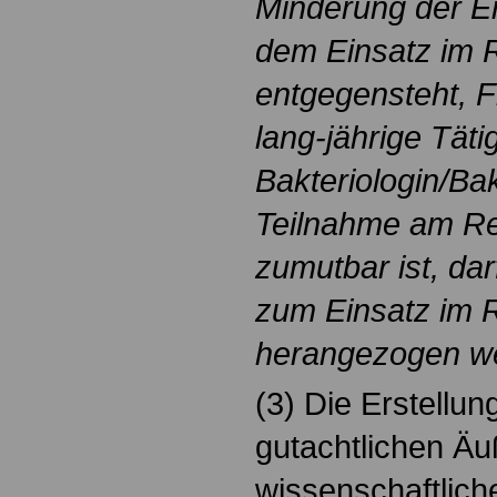
Minderung der Er
dem Einsatz im 
entgegensteht, Fl
lang-jährige Tätig
Bakteriologin/Bak
Teilnahme am Ret
zumutbar ist, dar
zum Einsatz im 
herangezogen w
(3) Die Erstellu
gutachtlichen Ä
wissenschaftlich