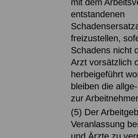
mit dem Arbeitsv
entstandenen
Schadensersatza
freizustellen, sof
Schadens nicht d
Arzt vorsätzlich 
herbeigeführt wo
bleiben die allg
zur Arbeitnehmer
(5) Der Arbeitgeb
Veranlassung ber
und Ärzte zu verp