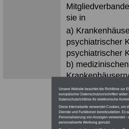
Mitgliedverbande
sie in
a) Krankenhäuser
psychiatrischer K
psychiatrischer 
b) medizinischen 
Krankenhäusern/K
pathologischen In
Unsere Website beachtet die Richtlinie zur 
europäischer Datenschutzvorschriften wide
Röntgeninstitute
Datenschutzrichtlinie für elektronische Komm
Institutsambulan
Diese Internetseite verwendet Cookies, um 
Dienste und Funktionen bereitzustellen. Es
Personalisierung von Anzeigen verwendet - un
c) sonstigen Ein
personalisierte Werbung genutzt.