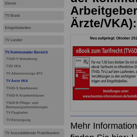
Dienst
Arbeitgebe
TV Bund
Ärzte/VKA): 
Entgelttabellen
Neu aufgelegt: Oktober 20
TV Länder
TV Kommunaler Bereich
TVöD-V Verwaltung
TVÜ VKA
TV Altersvorsorge ATV
TV Ärzte VKA
TVöD-S Sparkassen
TVöD-K Krankenhäuser
TVöD-B Pflege- und
Betreuungseinrichtungen
TV Flughafen
TV Entsorgung
Mehr Information
TV Auszubildende Praktikanten