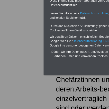
Heimen (z.B. Reh
Diese Internetseite macht Gebrauch von Cooki
Datenschutzrichtlinie.
denen die betreu
Lesen Sie bitte unsere
Datenschutzrichtlinie
,
und lokalen Speicher nutzt.
teilstationärer od
Durch das Klicken von "Zustimmung" geben Sie
ärztlicher Behan
Cookies auf Ihrem Gerät zu speichern.
Wir gewähren Dritten - einschließlich Google -
die ärztliche Be
Google-Website "
Datenschutzerklärung & N
Google ihre personenbezogenen Daten verw
Einrichtungen sel
Dürfen wir Ihre Daten nutzen, um Anzeigen 
erheben Daten und verwenden Cookies, 
beschäftigt sind.
(2) Dieser Tarifver
Chefärztinnen u
deren Arbeits-b
einzelvertraglic
sind oder werden