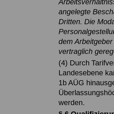
Arbeitsverhältni
angelegte Beschä
Dritten. Die Moda
Personalgestell
dem Arbeitgeber
vertraglich gerege
(4) Durch Tarifve
Landesebene kan
1b AÜG hinausg
Überlassungshöc
werden.
§ 6 Qualifizieru