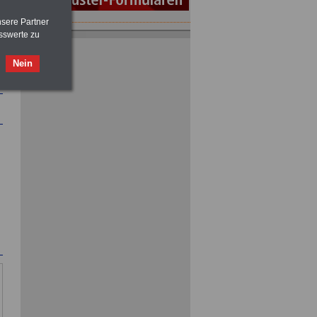
nsere Partner
sswerte zu
ACHTUNG
Tarifrecht für den öffentlichen
Dienst: TVöD und TV-L
>>>
OnlineBuch
für nur 7,50 Euro
Nein
ACHTUNG
Nebentätigkeitsrecht:
vor Jobaufnahme
schlau machen
>>>
OnlineBuch
für nur 7,50 Euro