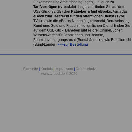
Einkommen und Arbeitsbedingungen, u.a. auch zu
Tarifverträgen (tv-oed.de)
. Insgesamt finden Sie auf dem
USB-Stick (32 GB)
drei Ratgeber
&
fünf eBooks.
Auch das
eBook zum Tarifrecht für den öffentlichen Dienst (TVöD,
TV-L)
sowie die eBooks Nebentätigkeitsrecht, Berufseinstieg,
Rund ums Geld und Frauen im öffentlichen Dienst finden Sie
auf dem USB-Stick. Daneben gibt es drei OnlineBücher:
Wissenswertes für Beamtinnen und Beamte,
Beamtenversorgungsrecht (Bund/Länder) sowie Beihilferecht
(Bund/Länder)
>>>zur Bestellung
Startseite
|
Kontakt
|
Impressum
|
Datenschutz
www.tv-oed.de © 2026