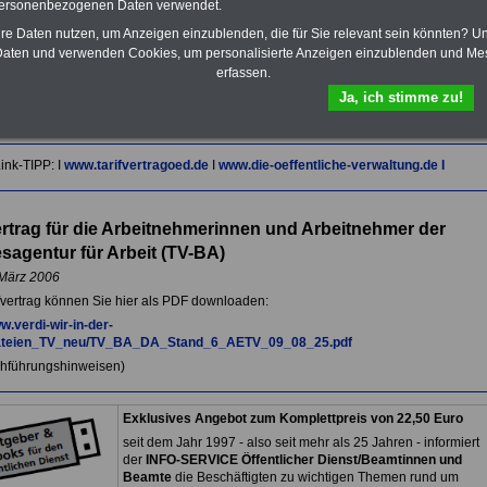
personenbezogenen Daten verwendet.
Im Portal
PDF-SERVICE
findn Sie
hre Daten nutzen, um Anzeigen einzublenden, die für Sie relevant sein könnten? U
das
eBook Tarifrecht öffentlicher
aten und verwenden Cookies, um personalisierte Anzeigen einzublenden und Me
Dienst (TVöD, TV-L)
sowie weitere
10 Bücher bzw. eBooks zum
erfassen.
herunterladen, lesen und
Ja, ich stimme zu!
ausdrucken.
Mehr Infos
ink-TIPP: I
www.tarifvertragoed.de
I
www.die-oeffentliche-verwaltung.de
I
ertrag für die Arbeitnehmerinnen und Arbeitnehmer der
agentur für Arbeit
(TV-BA)
März 2006
fvertrag können Sie hier als PDF downloaden:
w.verdi-wir-in-der-
ateien_TV_neu/TV_BA_DA_Stand_6_AETV_09_08_25.pdf
chführungshinweisen)
Exklusives Angebot zum Komplettpreis von 22,50 Euro
seit dem Jahr 1997 - also seit mehr als 25 Jahren - informiert
der
INFO-SERVICE Öffentlicher Dienst/Beamtinnen und
Beamte
die Beschäftigten zu wichtigen Themen rund um