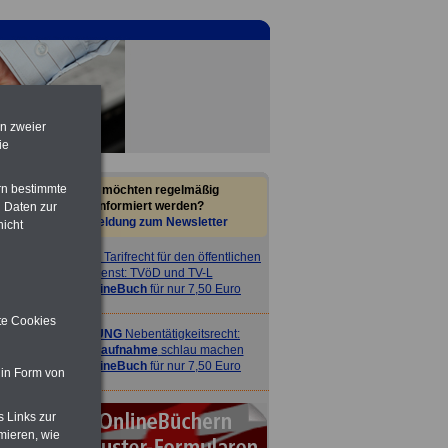
en zweier
ie
rn bestimmte
Sie möchten regelmäßig
informiert werden?
 Daten zur
Anmeldung zum Newsletter
nicht
ACHTUNG
Tarifrecht für den öffentlichen
Dienst: TVöD und TV-L
>>>
OnlineBuch
für nur 7,50 Euro
ite Cookies
ACHTUNG
Nebentätigkeitsrecht:
vor Jobaufnahme
schlau machen
>>>
OnlineBuch
für nur 7,50 Euro
 in Form von
s Links zur
mieren, wie