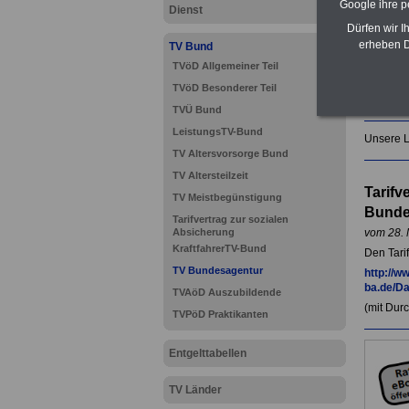
Google ihre 
Dienst
Dürfen wir I
erheben D
TV Bund
TVöD Allgemeiner Teil
TVöD Besonderer Teil
TVÜ Bund
LeistungsTV-Bund
Unsere L
TV Altersvorsorge Bund
TV Altersteilzeit
Tarifv
TV Meistbegünstigung
Bundes
Tarifvertrag zur sozialen
Absicherung
vom 28. 
KraftfahrerTV-Bund
Den Tari
TV Bundesagentur
http://ww
ba.de/D
TVAöD Auszubildende
(mit Dur
TVPöD Praktikanten
Entgelttabellen
TV Länder