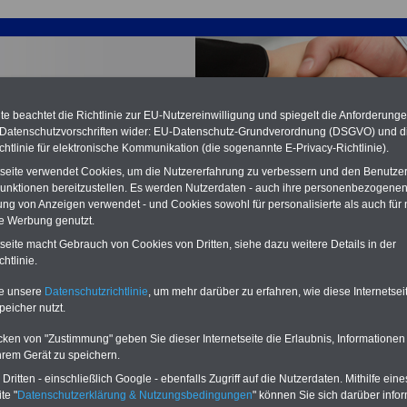
e beachtet die Richtlinie zur EU-Nutzereinwilligung und spiegelt die Anforderung
 Datenschutzvorschriften wider: EU-Datenschutz-Grundverordnung (DSGVO) und d
chtlinie für elektronische Kommunikation (die sogenannte E-Privacy-Richtlinie).
tseite verwendet Cookies, um die Nutzererfahrung zu verbessern und den Benutze
unktionen bereitzustellen. Es werden Nutzerdaten - auch ihre personenbezogenen
ung von Anzeigen verwendet - und Cookies sowohl für personalisierte als auch für 
te Werbung genutzt.
ertrag für die Arbeitnehmerinnen und Arbeitnehmer der
tseite macht Gebrauch von Cookies von Dritten, siehe dazu weitere Details in der
agentur für Arbeit (TV-BA)
htlinie.
te unsere
Datenschutzrichtlinie
, um mehr darüber zu erfahren, wie diese Internetse
PDF-SERVICE:
15 Euro
Neu aufgelegt: Oktober 2025
peicher nutzt.
Zum Komplettpreis von nur 15,00
Euro (inkl. MwSt.) bei einer Laufzeit
cken von "Zustimmung" geben Sie dieser Internetseite die Erlaubnis, Informationen
von 12 Monaten bleiben Sie bei den
hrem Gerät zu speichern.
wichtigen Fragen zum Öffentlichen
Dienst auf dem Laufenden, u.a.
ritten - einschließlich Google - ebenfalls Zugriff auf die Nutzerdaten. Mithilfe eine
Tarifverträge für den öffentlichen
te "
Datenschutzerklärung & Nutzungsbedingungen
" können Sie sich darüber infor
Dienst: