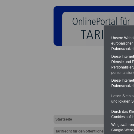
Unsere Websit
europäischer
Datenschutzri
Diese Interne
Dienste und F
Personalisier
personalisier
Tarifv
Diese Interne
Bundes
Datenschutzric
Lesen Sie bit
und lokalen S
Durch das Kli
Cookies auf I
Startseite
Wir gewähren D
Google-Websi
Tarifrecht für den öffentlichen